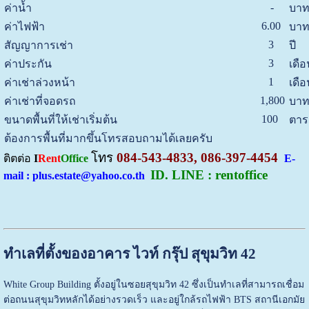
-
ค่าน้ำ
บาท
6.00
ค่าไฟฟ้า
บาท
3
สัญญาการเช่า
ปี
3
ค่าประกัน
เดือ
1
ค่าเช่าล่วงหน้า
เดือ
1,800
ค่าเช่าที่จอดรถ
บาท
100
ขนาดพื้นที่ให้เช่าเริ่มต้น
ตาร
ต้องการพื้นที่มากขึ้นโทรสอบถามได้เลยครับ
โทร
084-543-4833, 086-397-4454
ติตต่อ
I
Rent
Office
E-
ID. LINE : rentoffice
mail : plus.estate@yahoo.co.th
ทำเลที่ตั้งของอาคาร ไวท์ กรุ๊ป สุขุมวิท 42
White Group Building
ตั้งอยู่ในซอยสุขุมวิท 42 ซึ่งเป็นทำเลที่สามารถเชื่อม
ต่อถนนสุขุมวิทหลักได้อย่างรวดเร็ว และอยู่ใกล้รถไฟฟ้า BTS สถานีเอกมัย