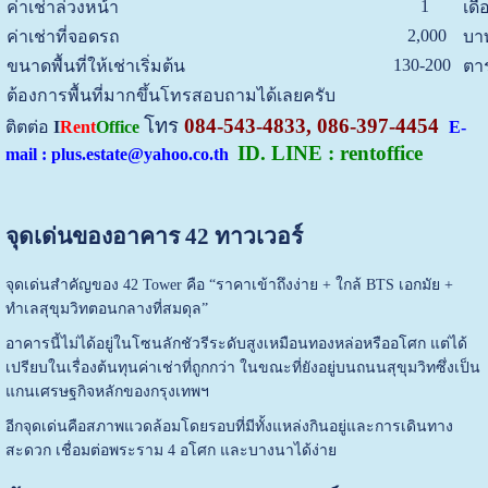
1
ค่าเช่าล่วงหน้า
เดื
2,000
ค่าเช่าที่จอดรถ
บาท
130-200
ขนาดพื้นที่ให้เช่าเริ่มต้น
ตา
ต้องการพื้นที่มากขึ้นโทรสอบถามได้เลยครับ
โทร
084-543-4833, 086-397-4454
ติตต่อ
I
Rent
Office
E-
ID. LINE : rentoffice
mail : plus.estate@yahoo.co.th
จุดเด่นของอาคาร 42 ทาวเวอร์
จุดเด่นสำคัญของ 42 Tower คือ “ราคาเข้าถึงง่าย + ใกล้ BTS เอกมัย +
ทำเลสุขุมวิทตอนกลางที่สมดุล”
อาคารนี้ไม่ได้อยู่ในโซนลักชัวรีระดับสูงเหมือนทองหล่อหรืออโศก แต่ได้
เปรียบในเรื่องต้นทุนค่าเช่าที่ถูกกว่า ในขณะที่ยังอยู่บนถนนสุขุมวิทซึ่งเป็น
แกนเศรษฐกิจหลักของกรุงเทพฯ
อีกจุดเด่นคือสภาพแวดล้อมโดยรอบที่มีทั้งแหล่งกินอยู่และการเดินทาง
สะดวก เชื่อมต่อพระราม 4 อโศก และบางนาได้ง่าย