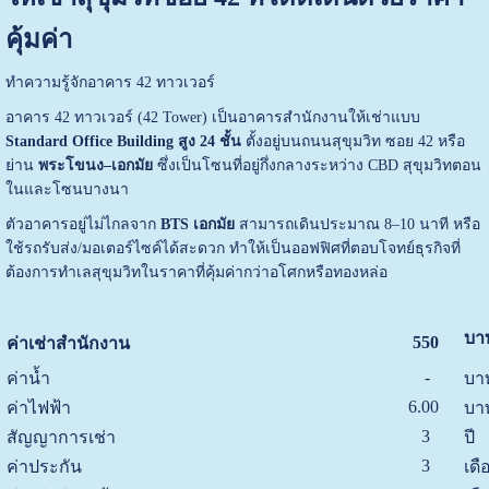
คุ้มค่า
ทำความรู้จักอาคาร 42 ทาวเวอร์
อาคาร 42 ทาวเวอร์ (42 Tower) เป็นอาคารสำนักงานให้เช่าแบบ
Standard Office Building สูง 24 ชั้น
ตั้งอยู่บนถนนสุขุมวิท ซอย 42 หรือ
ย่าน
พระโขนง–เอกมัย
ซึ่งเป็นโซนที่อยู่กึ่งกลางระหว่าง CBD สุขุมวิทตอน
ในและโซนบางนา
ตัวอาคารอยู่ไม่ไกลจาก
BTS เอกมัย
สามารถเดินประมาณ 8–10 นาที หรือ
ใช้รถรับส่ง/มอเตอร์ไซค์ได้สะดวก ทำให้เป็นออฟฟิศที่ตอบโจทย์ธุรกิจที่
ต้องการทำเลสุขุมวิทในราคาที่คุ้มค่ากว่าอโศกหรือทองหล่อ
บา
550
ค่าเช่าสำนักงาน
-
ค่าน้ำ
บา
6.00
ค่าไฟฟ้า
บา
3
สัญญาการเช่า
ปี
3
ค่าประกัน
เดื