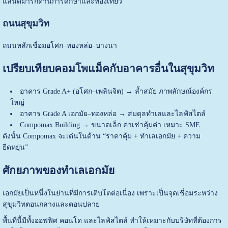
แลนด์มาร์กด้านการศึกษาและท่องเที่ยว
ถนนสุขุมวิท
ถนนหลักเชื่อมอโศก–ทองหล่อ–บางนา
เปรียบเทียบคอมโพแม็คกับอาคารอื่นในสุขุมวิท
อาคาร Grade A+ (อโศก–เพลินจิต) → ล้ำสมัย ภาพลักษณ์องค์กร
ใหญ่
อาคาร Grade A เอกมัย–ทองหล่อ → สมดุลทำเลและไลฟ์สไตล์
Compomax Building → ขนาดเล็ก ค่าเช่าคุ้มค่า เหมาะ SME
ดังนั้น Compomax จะเด่นในด้าน “ราคาคุ้ม + ทำเลเอกมัย + ความ
ยืดหยุ่น”
ศักยภาพของทำเลเอกมัย
เอกมัยเป็นหนึ่งในย่านที่มีการเติบโตต่อเนื่อง เพราะเป็นจุดเชื่อมระหว่าง
สุขุมวิทตอนกลางและตอนปลาย
พื้นที่นี้มีทั้งออฟฟิศ คอนโด และไลฟ์สไตล์ ทำให้เหมาะกับบริษัทที่ต้องการ