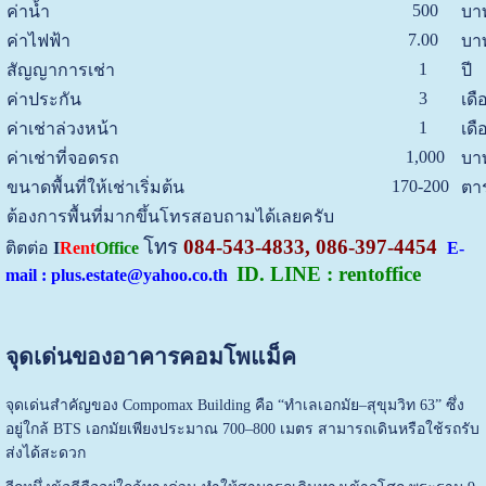
500
ค่าน้ำ
บาท
7.00
ค่าไฟฟ้า
บา
1
สัญญาการเช่า
ปี
3
ค่าประกัน
เดื
1
ค่าเช่าล่วงหน้า
เดื
1,000
ค่าเช่าที่จอดรถ
บาท
170-200
ขนาดพื้นที่ให้เช่าเริ่มต้น
ตา
ต้องการพื้นที่มากขึ้นโทรสอบถามได้เลยครับ
โทร
084-543-4833, 086-397-4454
ติตต่อ
I
Rent
Office
E-
ID. LINE : rentoffice
mail : plus.estate@yahoo.co.th
จุดเด่นของอาคารคอมโพแม็ค
จุดเด่นสำคัญของ Compomax Building คือ “ทำเลเอกมัย–สุขุมวิท 63” ซึ่ง
อยู่ใกล้ BTS เอกมัยเพียงประมาณ 700–800 เมตร สามารถเดินหรือใช้รถรับ
ส่งได้สะดวก