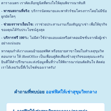
ตารางเมตร เราคัดเลือกยูนิตที่ตรงใจให้คุณพิจารณาทันที
- พาชมสถานที่จริง:
บริการนัดหมายและพาทัวร์ชมโครงการโดยไม่มีข้อ
ผูกมัดใดๆ
- ช่วยเจราจาเงื่อนไข:
เราช่วยประสานงานเรื่องสัญญาเช่า เพื่อให้ธุรกิจ
ของคุณได้รับประโยชน์สูงสุด
- บริการฟรี 100%:
ไม่มีค่าใช้จ่ายแอบแฝงหรือค่าคอมมิชชั่นจากฝั่งผู้เช่า
อย่างแน่นอน
หากคุณกำลังวางแผนย้ายออฟฟิศ หรือขยายสาขาใหม่ในทำเลสุขุมวิท
ตอนกลาง ให้ iRentOffice เป็นเพื่อนคู่คิดเคียงข้างธุรกิจของคุณนะครับ
ยินดีให้คำปรึกษาและส่งข้อมูลพื้นที่ว่างให้พิจารณาก่อนตัดสินใจ ติดต่อ
เราได้เลยวันนี้ที่เว็บไซต์ของเราครับ!
คำถามที่พบบ่อย
ออฟฟิศให้เช่าสุขุมวิทกลาง
1. ออฟฟิศให้เช่าสุขุมวิทตอนกลาง (ทองหล่อ-