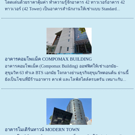
โดดเด่นด้วยราคาคุ้มค่า ทำความรู้จักอาคาร 42 ทาวเวอร์อาคาร 42
ทาวเวอร์ (42 Tower) เป็นอาคารสำนักงานให้เช่าแบบ Standard...
อาคารคอมโพแม็ค COMPOMAX BUILDING
อาคารคอมโพแม็ค (Compomax Building) ออฟฟิศให้เช่าเอกมัย–
สุขุมวิท 63 ทำเล BTS เอกมัย ใจกลางย่านธุรกิจสุขุมวิทตอนต้น ย่านนี้
ยังเป็นโซนที่มีร้านอาหาร คาเฟ่ และไลฟ์สไตล์ครบครัน เหมาะกับ...
อาคารโมเดิร์นทาวน์ MODERN TOWN