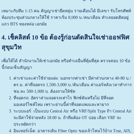
เหมาะกับทีม 1-15 คน สัญญาเช่ายืดหยุ่น รายเดือนได้ มีเลขา รับโทรศัพท์
ห้องประชุมส่วนกลางให้ใช้ ราคาเริ่ม 8,000 บ./คน/เดือน ทำเลยอดฮิตอยู่
แถว BTS ทองหล่อ เอกมัย
4. เช็คลิสต์ 10 ข้อ ต้องรู้ก่อนตัดสินใจเช่าออฟฟิศ
สุขุมวิท
เพื่อให้ได้
สำนักงานให้เช่าเอกมัย
หรือทำเลอื่นที่คุ้มที่สุด ตรวจสอบ 10 ข้อ
นี้ก่อนเซ็นสัญญา
ค่าเช่าและค่าใช้จ่ายแฝง
: นอกจากค่าเช่า มีค่าส่วนกลาง 40-80 บ./
ตร.ม. ค่าที่จอดรถ 1,500-3,000 บ./คัน/เดือน ค่าแอร์หลังเวลาทำการ
ชม.ละ 500-1,000 บ. ต้องถามให้ชัด
ที่จอดรถ
: อัตราส่วนจอดรถเท่าไร ฟิกซ์คันหรือไม่ มีที่จอด
มอเตอร์ไซค์ไหม เพราะย่านนี้ค่าที่จอดแพงและหายาก
ระบบแอร์
: เป็นแบบ Central Air หรือ VRF/Split Type ถ้า Central Air
จะมีค่าใช้จ่ายหลัง 18:00 น. ถ้าทีมต้อง OT บ่อย เลือก VRF จะ
ประหยัดกว่า
อินเทอร์เน็ต
: อาคารเดิน Fiber Optic ของเจ้าไหนไว้บ้าง True, AIS,