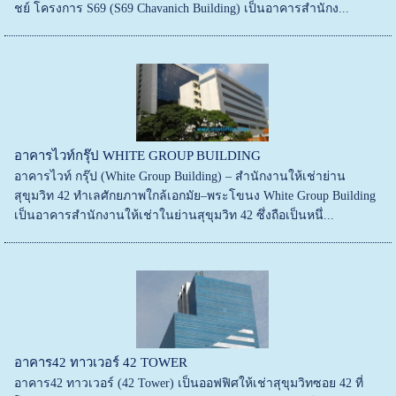
ชย์ โครงการ S69 (S69 Chavanich Building) เป็นอาคารสำนักง...
อาคารไวท์กรุ๊ป WHITE GROUP BUILDING
อาคารไวท์ กรุ๊ป (White Group Building) – สำนักงานให้เช่าย่าน
สุขุมวิท 42 ทำเลศักยภาพใกล้เอกมัย–พระโขนง White Group Building
เป็นอาคารสำนักงานให้เช่าในย่านสุขุมวิท 42 ซึ่งถือเป็นหนึ่...
อาคาร42 ทาวเวอร์ 42 TOWER
อาคาร42 ทาวเวอร์ (42 Tower) เป็นออฟฟิศให้เช่าสุขุมวิทซอย 42 ที่