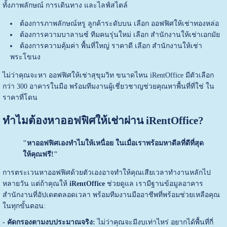
ทั้งภาพลักษณ์ การเดินทาง และไลฟ์สไตล์
ต้องการภาพลักษณ์หรู ลูกค้าระดับบน เลือก
ออฟฟิศให้เช่าทองหล่อ
ต้องการความบาลานซ์ ทีมคนรุ่นใหม่ เลือก
สำนักงานให้เช่าเอกมัย
ต้องการความคุ้มค่า พื้นที่ใหญ่ ราคาดี เลือก
สำนักงานให้เช่า
พระโขนง
ไม่ว่าคุณจะหา
ออฟฟิศให้เช่าสุขุมวิท
ขนาดไหน iRentOffice มีตัวเลือก
กว่า 300 อาคารในมือ พร้อมทีมงานผู้เชี่ยวชาญช่วยคุณหาพื้นที่ที่ใช่ ใน
ราคาที่โดน
ทำไมต้องหาออฟฟิศให้เช่าผ่าน iRentOffice?
"หาออฟฟิศเองทำไมให้เหนื่อย ในเมื่อเราพร้อมหาดีลที่ดีที่สุด
ให้คุณฟรี!"
การตระเวนหาออฟฟิศด้วยตัวเองอาจทำให้คุณเสียเวลาทำงานหลักไป
หลายวัน แต่ถ้าคุณให้
iRentOffice
ช่วยดูแล เรามีฐานข้อมูลอาคาร
สำนักงานที่อัปเดตตลอดเวลา พร้อมทีมงานมืออาชีพที่พร้อมช่วยเหลือคุณ
ในทุกขั้นตอน:
- คัดกรองตามงบประมาณจริง:
ไม่ว่าคุณจะมีงบเท่าไหร่ อยากได้พื้นที่กี่