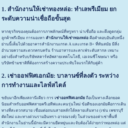
1. สำนักงานให้เช่าทองหล่อ: ทำเลพรีเมียม ยก
ระดับความน่าเชื่อถือขั้นสุด
หากธุรกิจของคุณต้องการภาพลักษณ์ที่หรูหรา น่าเชื่อถือ และดึงดูดกลุ่ม
ลูกค้าพรีเมียม การมองหา
สำนักงานให้เช่าทองหล่อ
คือคำตอบอันดับหนึ่ง
ย่านนี้เต็มไปด้วยอาคารสำนักงานเกรด A และเกรด B+ ที่ทันสมัย มีสิ่ง
อำนวยความสะดวกครบครัน ร้านอาหารและคาเฟ่ระดับสากล เหมาะ
อย่างยิ่งสำหรับบริษัทสตาร์ทอัพสายเทคโนโลยี, เอเจนซี่โฆษณา หรือ
บริษัทข้ามชาติที่ต้องการสร้างความประทับใจแรกให้กับคู่ค้า
2. เช่าออฟฟิศเอกมัย: บาลานซ์ที่ลงตัว ระหว่าง
การทำงานและไลฟ์สไตล์
ขยับมาอีกเพียงสถานีเดียว การ
เช่าออฟฟิศเอกมัย
ถือเป็นทางเลือกยอด
นิยมสำหรับออฟฟิศสายครีเอทีฟและคนรุ่นใหม่ ข้อดีของเอกมัยคือการเดิน
ทางที่สะดวกสบาย เชื่อมต่อถนนสายหลักได้หลายเส้นทาง (เช่น เพชรบุรี
ตัดใหม่ และทางด่วนรามอินทรา-อาจณรงค์) ในส่วนของค่าเช่าพื้นที่
สำนักงานในย่านนี้มักจะมีความยืดหยุ่นและจับต้องได้ง่ายกว่าทองหล่อ แต่