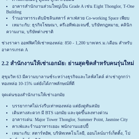
อาคารสำนักงานส่วนใหญ่เป็น Grade A เช่น Eight Thonglor, T-One
Building
ร้านอาหารระดับมิชลินสตาร์ คาเฟ่สวย Co-working Space เพียบ
เหมาะกับ: ธุรกิจโฆษณา, ครีเอทีฟเอเจนซี่, บริษัทกฎหมาย, คลินิก
ความงาม, บริษัทต่างชาติ
ช่วงราคา ออฟฟิศให้เช่าทองหล่อ
: 850 - 1,200 บาท/ตร.ม./เดือน สำหรับ
อาคารเกรด A
2.2 สำนักงานให้เช่าเอกมัย: ย่านสุดชิคสำหรับคนรุ่นใหม่
สุขุมวิท 63
มีความบาลานซ์ระหว่างธุรกิจและไลฟ์สไตล์ ค่าเช่าถูกกว่า
ทองหล่อ 10-15% แต่ยังได้ภาพลักษณ์ที่ดี
จุดเด่นของสำนักงานให้เช่าเอกมัย
บรรยากาศไม่เร่งรีบเท่าทองหล่อ แต่ยังดูทันสมัย
เดินทางสะดวก มี BTS เอกมัย และจุดขึ้นลงทางด่วน
อาคารเด่น: Major Tower Thonglor, Summer Point, Jasmine City
คาเฟ่และร้านอาหารเยอะ พนักงานแฮปปี้
เหมาะกับ: สตาร์ทอัพ, บริษัทเทคโนโลยี, ออนไลน์มาร์เก็ตติ้ง, โป