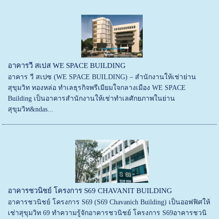
อาคารวี สเปส WE SPACE BUILDING
อาคาร วี สเปซ (WE SPACE BUILDING) – สำนักงานให้เช่าย่าน
สุขุมวิท ทองหล่อ ทำเลธุรกิจพรีเมียมใจกลางเมือง WE SPACE
Building เป็นอาคารสำนักงานให้เช่าทำเลศักยภาพในย่าน
สุขุมวิท&ndas...
อาคารชวนิชย์ โครงการ S69 CHAVANIT BUILDING
อาคารชวนิชย์ โครงการ S69 (S69 Chavanich Building) เป็นออฟฟิศให้
เช่าสุขุมวิท 69 ทำความรู้จักอาคารชวนิชย์ โครงการ S69อาคารชวนิ