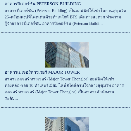
อาคารปีเตอร์ซัน PETERSON BUILDING
อาคารปีเตอร์ซัน (Peterson Building) เป็นออฟฟิศให้เช่าในย่านสุขุมวิท
26–พร้อมพงษ์ที่โดดเด่นด้วยทำเลใกล้ BTS เดินทางสะดวก ทำความ
รู้จักอาคารปีเตอร์ซัน อาคารปีเตอร์ซัน (Peterson Buildi...
อาคารเมเจอร์ทาวเวอร์ MAJOR TOWER
อาคารเมเจอร์ ทาวเวอร์ (Major Tower Thonglor) ออฟฟิศให้เช่า
ทองหล่อ ซอย 10 ทำเลพรีเมียม ไลฟ์สไตล์ครบใจกลางสุขุมวิท อาคาร
เมเจอร์ ทาวเวอร์ (Major Tower Thonglor) เป็นอาคารสำนักงาน
ระดับ...