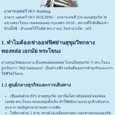
อาคารเอสเควี SKV Building
อาคาร เอสเควี SKV BUILDING - อาคารเลขที่ 224 ถนนสุขุมวิท 36
แขวงพระโขนง เขตคลองเตย กรุงเทพฯ 10110 - สถานที่ใกล้เคียงเช่า
ห้างบิ๊กซี - ห้างเทสโก้โลตัส พระราม4, วิลล่ามาเก็ต - เควิ...
1. ทำไมต้องเช่าออฟฟิศย่านสุขุมวิทกลาง
ทองหล่อ เอกมัย พระโขนง
ย่านสุขุมวิทตอนกลาง ตั้งแต่ซอยทองหล่อ ไปจนถึงสุขุมวิท 71 พระโขนง
ถูกเรียกว่า "Mid Sukhumvit" เป็นทำเลที่รวมข้อดีของการทำธุรกิจและการ
ใช้ชีวิตไว้ครบ
1.1 ศูนย์กลางธุรกิจและการเดินทาง
เชื่อมต่อด้วย BTS สายสุขุมวิท
: สถานีอโศก พร้อมพงษ์ ทองหล่อ
เอกมัย พระโขนง ครอบคลุมทั้งเส้น ทำให้พนักงานและลูกค้าเดินทาง
สะดวก ลดปัญหามาสายเพราะรถติด
ใกล้ทางด่วน 2 สาย
: ทางด่วนเฉลิมมหานคร และทางด่วนฉลองรัช