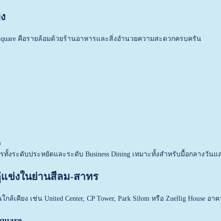
ยง
ty Square คือรายล้อมด้วยร้านอาหารและสิ่งอำนวยความสะดวกครบครัน
ว
รทั้งระดับประหยัดและระดับ Business Dining เหมาะทั้งสำหรับมื้อกลางวันแ
คู่แข่งในย่านสีลม-สาทร
กล้เคียง เช่น United Center, CP Tower, Park Silom หรือ Zuellig House อาค
Square