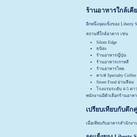
ร้านอาหารใกล้เคี
อีกหนึ่งจุดแข็งของ Liber
สถานที่ใกล้อาคาร เช่น
Silom Edge
ธนิยะ
ร้านอาหารญี่ปุ่น
ร้านอาหารเกาหลี
ร้านอาหารไทย
คาเฟ่ Specialty Coffee
Street Food ย่านสีลม
โรงแรมระดับ 4-5 ดา
พนักงานมีตัวเลือกร้านอาหา
เปรียบเทียบกับตึก
เมื่อเทียบกับอาคารสำนักงานใ
จุดแข็งของ Liberty 