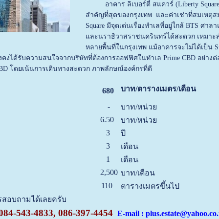
อาคาร ลิเบอร์ตี้ สแควร์ (Liberty Square) เ
สำคัญที่สุดของกรุงเทพ และค่าเช่าที่สมเหตุส
Square มีจุดเด่นเรื่องทำเลที่อยู่ใกล้ BTS
และนราธิวาสราชนครินทร์ได้สะดวก เหมาะสำห
หลายพื้นที่ในกรุงเทพ
แม้อาคารจะไม่ได้เป็น Su
ยังคงได้รับความสนใจจากบริษัทที่ต้องการออฟฟิศในทำเล Prime CBD อย่างต่อ
D โดยเน้นการเดินทางสะดวก ภาพลักษณ์องค์กรที่ดี
บาท/ตารางเมตร/เดือน
680
-
บาท/หน่วย
6.50
บาท/หน่วย
3
ปี
3
เดือน
1
เดือน
2,500
บาท/เดือน
110
ตารางเมตรขึ้นไป
ทรสอบถามได้เลยครับ
084-543-4833, 086-397-4454
E-mail : plus.estate@yahoo.co