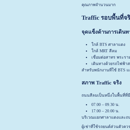
คุณภาพจำนวนมาก
Traffic รอบพื้นที่จ
จุดแข็งด้านการเดินท
ใกล้ BTS ศาลาแดง
ใกล้ MRT สีลม
เชื่อมต่อสาทร พระรา
เดินทางด้วยรถไฟฟ้า
สำหรับพนักงานที่ใช้ BTS 
สภาพ Traffic จริง
ถนนสีลมเป็นหนึ่งในพื้นที่ที
07.00 – 09.30 น.
17.00 – 20.00 น.
บริเวณแยกศาลาแดงและถน
ผู้เช่าที่ใช้รถยนต์ส่วนตัว