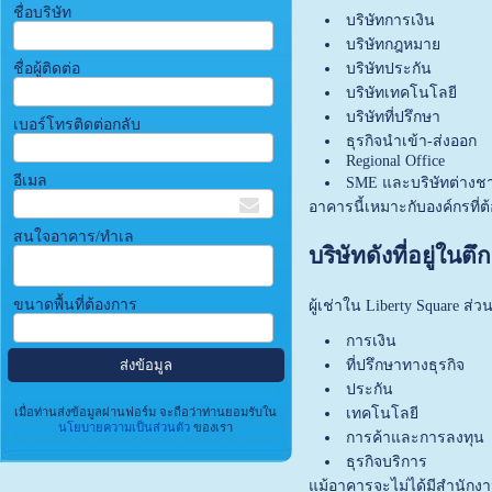
ชื่อบริษัท
บริษัทการเงิน
บริษัทกฎหมาย
ชื่อผู้ติดต่อ
บริษัทประกัน
บริษัทเทคโนโลยี
บริษัทที่ปรึกษา
เบอร์โทรติดต่อกลับ
ธุรกิจนำเข้า-ส่งออก
Regional Office
อีเมล
SME และบริษัทต่างชา
อาคารนี้เหมาะกับองค์กรที่
สนใจอาคาร/ทำเล
บริษัทดังที่อยู่ในตึก
ขนาดพื้นที่ต้องการ
ผู้เช่าใน Liberty Square ส่
การเงิน
ที่ปรึกษาทางธุรกิจ
ประกัน
เทคโนโลยี
เมื่อท่านส่งข้อมูลผ่านฟอร์ม จะถือว่าท่านยอมรับใน
นโยบายความเป็นส่วนตัว
ของเรา
การค้าและการลงทุน
ธุรกิจบริการ
แม้อาคารจะไม่ได้มีสำนักงาน