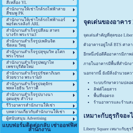
สีเหลือง YL
สำนักงานให้เช่าใกล้รถไฟฟ้าสาย
สีชมพู PK
สำนักงานให้เช่าใกล้รถไฟฟ้าแอร์
จุดเด่นของอาคาร 
พอร์ตเรลลิงก์ ARL
สำนักงานสำเร็จรูปสีลม สาทร
บางรัก พระราม3
จุดเด่นสำคัญที่สุดของ Liber
สำนักงานสำเร็จรูปเพลินจิต
ตัวอาคารอยู่ใกล้ BTS ศา
ชิดลม วิทยุ
สำนักงานสำเร็จรูปสุขุมวิท อโศก
อีกหนึ่งข้อดีคืออาคารมีภาพ
พระโขนง
สำนักงานสำเร็จรูปพญาไท
ภายในอาคารมีพื้นที่สำนัก
เพชรบุรีตัดใหม่
สำนักงานสำเร็จรูปรัชดาภิเษก
นอกจากนี้ ยังมีสิ่งอำนวย
ห้วยขวาง พระราม9
ระบบรักษาความปลอด
สำนักงานสำเร็จรูปจตุจักร
พหลโยธิน วิภาวดี
ลิฟต์โดยสาร
สำนักงานสำเร็จรูปบางนา
พื้นที่จอดรถ
อุดมสุข สำโรง
ร้านอาหารและร้านสะ
รีวิวอาคารสำนักงานให้เช่า
บทความเกี่ยวกับสำนักงานให้เช่า
เหมาะกับธุรกิจอะ
ผู้สนับสนุน Advertising
แบบฟอร์มติดต่อกลับ เช่าออฟฟิศ
สำนักงาน
Liberty Square เหมาะกับธุ