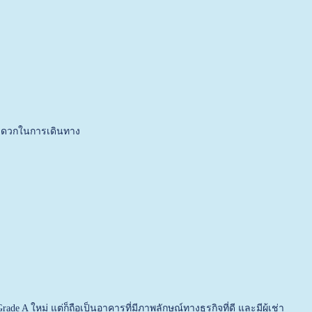
มสะดวกในการเดินทาง
A ใหม่ แต่ก็ถือเป็นอาคารที่มีภาพลักษณ์ทางธุรกิจที่ดี และมีผู้เช่า