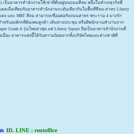
ป็นอาคารสำนักงานให้เช่าที่ตั้งอยู่บนถนนสีลม หนึ่งในทำเลธุรกิจที่
มผลเมื่อเทียบกับอาคารสำนักงานระดับเดียวกันในพื้นที่สีลม-สาทร
Liberty
 ศาลาแดง และ MRT สีลม สามารถเชื่อมต่อกับถนนสาทร พระราม 4 บางรัก
รับองค์กรที่ต้องพบลูกค้า เดินทางประชุม หรือมีพนักงานทำงานจาก
per Grade A รุ่นใหม่ล่าสุด แต่ Liberty Square ถือเป็นอาคารสำนักงานที่
เนื่อง
อาคารแห่งนี้ได้รับความนิยมจากทั้งบริษัทไทยและต่างชาติที่
ID. LINE : rentoffice
.th