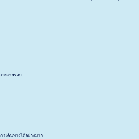
่อรถหลายรอบ
งการเดินทางได้อย่างมาก