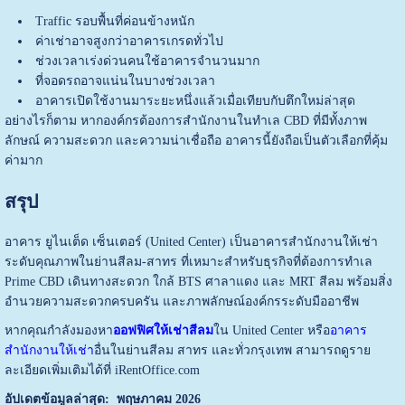
Traffic รอบพื้นที่ค่อนข้างหนัก
ค่าเช่าอาจสูงกว่าอาคารเกรดทั่วไป
ช่วงเวลาเร่งด่วนคนใช้อาคารจำนวนมาก
ที่จอดรถอาจแน่นในบางช่วงเวลา
อาคารเปิดใช้งานมาระยะหนึ่งแล้วเมื่อเทียบกับตึกใหม่ล่าสุด
อย่างไรก็ตาม หากองค์กรต้องการสำนักงานในทำเล CBD ที่มีทั้งภาพ
ลักษณ์ ความสะดวก และความน่าเชื่อถือ อาคารนี้ยังถือเป็นตัวเลือกที่คุ้ม
ค่ามาก
สรุป
อาคาร ยูไนเต็ด เซ็นเตอร์ (United Center) เป็นอาคารสำนักงานให้เช่า
ระดับคุณภาพในย่านสีลม-สาทร ที่เหมาะสำหรับธุรกิจที่ต้องการทำเล
Prime CBD เดินทางสะดวก ใกล้ BTS ศาลาแดง และ MRT สีลม พร้อมสิ่ง
อำนวยความสะดวกครบครัน และภาพลักษณ์องค์กรระดับมืออาชีพ
หากคุณกำลังมองหา
ออฟฟิศให้เช่าสีลม
ใน United Center หรือ
อาคาร
สำนักงานให้เช่า
อื่นในย่านสีลม สาทร และทั่วกรุงเทพ สามารถดูราย
ละเอียดเพิ่มเติมได้ที่
iRentOffice.com
อัปเดตข้อมูลล่าสุด: พฤษภาคม 2026