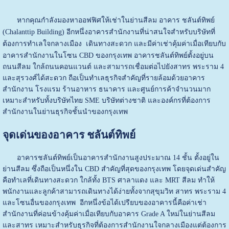
หากคุณกำลังมองหาออฟฟิศให้เช่าในย่านสีลม อาคาร ชลันต์ทิพย์
(Chalanttip Building)
อีกหนึ่งอาคารสำนักงานที่น่าสนใจสำหรับบริษัทที่
ต้องการทำเลใจกลางเมือง
เดินทางสะดวก และมีค่าเช่าคุ้มค่าเมื่อเทียบกับ
อาคารสำนักงานในโซน CBD ของกรุงเทพ
อาคารชลันต์ทิพย์ตั้งอยู่บน
ถนนสีลม ใกล้ถนนคอนแวนต์ และสามารถเชื่อมต่อไปยังสาทร พระราม 4
และสุรวงศ์ได้สะดวก ถือเป็นทำเลธุรกิจสำคัญที่รายล้อมด้วยอาคาร
สำนักงาน โรงแรม ร้านอาหาร ธนาคาร และศูนย์การค้าจำนวนมาก
เหมาะสำหรับทั้งบริษัทไทย SME บริษัทต่างชาติ และองค์กรที่ต้องการ
สำนักงานในย่านธุรกิจชั้นนำของกรุงเทพ
จุดเด่นของอาคาร ชลันต์ทิพย์
อาคารชลันต์ทิพย์เป็นอาคารสำนักงานสูงประมาณ 14 ชั้น ตั้งอยู่ใน
ย่านสีลม ซึ่งถือเป็นหนึ่งใน CBD สำคัญที่สุดของกรุงเทพ โดยจุดเด่นสำคัญ
คือทำเลที่เดินทางสะดวก ใกล้ทั้ง BTS ศาลาแดง และ MRT สีลม ทำให้
พนักงานและลูกค้าสามารถเดินทางได้ง่ายทั้งจากสุขุมวิท สาทร พระราม 4
และโซนอื่นของกรุงเทพ
อีกหนึ่งข้อได้เปรียบของอาคารนี้คือค่าเช่า
สำนักงานที่ค่อนข้างคุ้มค่าเมื่อเทียบกับอาคาร Grade A ใหม่ในย่านสีลม
และสาทร เหมาะสำหรับธุรกิจที่ต้องการสำนักงานใจกลางเมืองแต่ต้องการ