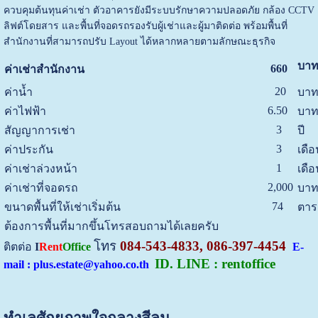
ควบคุมต้นทุนค่าเช่า
ตัวอาคารยังมีระบบรักษาความปลอดภัย กล้อง CCTV
ลิฟต์โดยสาร และพื้นที่จอดรถรองรับผู้เช่าและผู้มาติดต่อ พร้อมพื้นที่
สำนักงานที่สามารถปรับ Layout ได้หลากหลายตามลักษณะธุรกิจ
บาท
660
ค่าเช่าสำนักงาน
20
ค่าน้ำ
บาท
6.50
ค่าไฟฟ้า
บาท
3
สัญญาการเช่า
ปี
3
ค่าประกัน
เดือ
1
ค่าเช่าล่วงหน้า
เดือ
2,000
ค่าเช่าที่จอดรถ
บาท
74
ขนาดพื้นที่ให้เช่าเริ่มต้น
ตาร
ต้องการพื้นที่มากขึ้นโทรสอบถามได้เลยครับ
โทร
084-543-4833, 086-397-4454
ติตต่อ
I
Rent
Office
E-
ID. LINE : rentoffice
mail : plus.estate@yahoo.co.th
ทำเลศักยภาพใจกลางสีลม