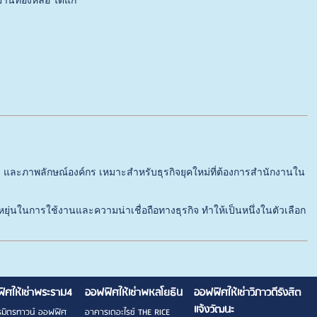
านทองหล่อ ได้แก่
ง และภาพลักษณ์องค์กร เหมาะสำหรับธุรกิจยุคใหม่ที่ต้องการสำนักงานใน
หยุ่นในการใช้งานและความน่าเชื่อถือทางธุรกิจ ทำให้เป็นหนึ่งในตัวเลือก
ิศให้เช่าพระราม4
ออฟฟิศให้เช่าพหลโยธิน
ออฟฟิศให้เช่าวิภาวดีรังสิต
แจ้งวัฒนะ
มิตรทาวน์ ออฟฟิศ
อาคารเดอะไรซ์ THE RICE