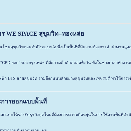
คาร WE SPACE สุขุมวิท–ทองหล่อ
่ในโซนสุขุมวิทตอนต้นถึงทองหล่อ ซึ่งเป็นพื้นที่ที่มีความต้องการสำนักงานสูง
“CBD ย่อย” ของกรุงเทพฯ ที่มีความคึกคักตลอดทั้งวัน ทั้งในช่วงเวลาทำงานแล
า BTS สายสุขุมวิท รวมถึงถนนหลักอย่างสุขุมวิทและเพชรบุรี ทำให้การเข้าถ
ารออกแบบพื้นที่
บบให้รองรับธุรกิจยุคใหม่ที่ต้องการความยืดหยุ่นในการใช้งานพื้นที่สำนั
่สำนักงานที่หลากหลาย เช่น