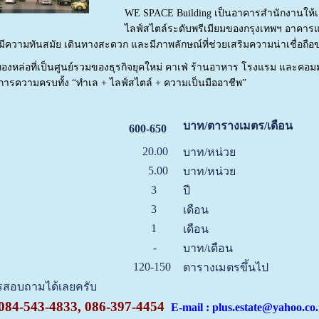
WE SPACE Building
เป็นอาคารสำนักงานให้เช่
ไลฟ์สไตล์ระดับพรีเมียมของกรุงเทพฯ อาคารแห
ีความทันสมัย เดินทางสะดวก และมีภาพลักษณ์ที่ช่วยเสริมความน่าเชื่อถือ
งหล่อที่เป็นศูนย์รวมของธุรกิจยุคใหม่ คาเฟ่ ร้านอาหาร โรงแรม และคอมม
้องการความครบทั้ง “ทำเล + ไลฟ์สไตล์ + ความเป็นมืออาชีพ”
บาท/ตารางเมตร/เดือน
600-650
20.00
บาท/หน่วย
5.00
บาท/หน่วย
3
ปี
3
เดือน
1
เดือน
-
บาท/เดือน
120-150
ตารางเมตรขึ้นไป
ทรสอบถามได้เลยครับ
084-543-4833, 086-397-4454
E-mail : plus.estate@yahoo.co