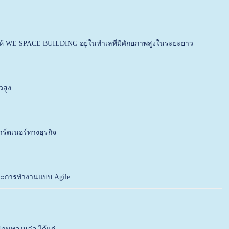
 ทำให้ WE SPACE BUILDING อยู่ในทำเลที่มีศักยภาพสูงในระยะยาว
วสูง
ร์ตเนอร์ทางธุรกิจ
และการทำงานแบบ Agile