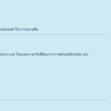
วามคล่องตัวในการขยายทีม
ลายประเภท โดยเฉพาะธุรกิจที่ต้องการภาพลักษณ์ทันสมัย เช่น