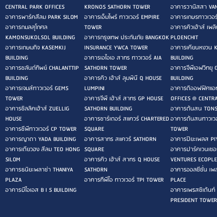
CENTRAL PARK OFFICES
KRONOS SATHORN TOWER
อาคารวานิสสา VAN
อาคารพาร์คสีลม PARK SILOM
อาคารเอ็มไพร์ ทาวเวอร์ EMPIRE
อาคารเกษรทาวเวอ
อาคารกมลสุโกศล
TOWER
อาคารคิวเฮ้าส์ เพ
KAMONSUKOLSOL BUILDING
อาคารกรุงเทพ ประกันภัย BANGKOK
PLOENCHIT
อาคารเกษมกิจ KASEMKIJ
INSURANCE YWCA TOWER
อาคารเคียนหงวน 
BUILDING
อาคารเอไอเอ สาทร ทาวเวอร์ AIA
BUILDING
อาคารชลันต์ทิพย์ CHALANTTIP
SATHORN TOWER
อาคารจีพีเอฟวิทยุ
BUILDING
อาคารคิว เฮ้าส์ ลุมพินี Q HOUSE
BUILDING
อาคารเจมส์ทาวเวอร์ GEMS
LUMPINI
อาคารดิออฟฟิศแอทเ
TOWER
อาคารจีพี เฮ้าส์ สาทร GP HOUSE
OFFICES @ CENTR
อาคารซิลลิคเฮ้าส์ ZUELLIG
SATHORN BUILDING
อาคารต้นสน TONS
HOUSE
อาคารชาร์เตอร์ สแควร์ CHARTERED
อาคารต้นสนทาวเว
อาคารซีพีทาวเวอร์ CP TOWER
SQUARE
TOWER
อาคารญาดา YADA BUILDING
อาคารสาทร สแควร์ SATHORN
อาคารปิยะเพลส PI
อาคารเตียวฮง สีลม TEO HONG
SQUARE
อาคารปาร์คเวนเชอร
SILOM
อาคารคิว เฮ้าส์ สาทร Q HOUSE
VENTURES ECOPL
อาคารธนิยะพลาซ่า THANIYA
SATHORN
อาคารออลซีซั่น เ
PLAZA
อาคารทีพีไอ ทาวเวอร์ TPI TOWER
PLACE
อาคารบีไอเอส B I S BUILDING
อาคารเพรสซิเด้นท์ 
PRESIDENT TOWER