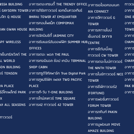
ISSA BUILDING
อาคารเดอะเทรนดี้ THE TRENDY OFFICE
ทาวเวอ
อาคารเอไอเอคอนเนค
ร์ GAYSORN TOWER
อาคารภิรัชทาวเวอร์ แอทเอ็มควอเทียร์
อาคาร
AIA CONNECT
ลินจิต Q HOUSE
BHIRAJ TOWER AT EMQUARTIER
ONE 
อาคารจีทาวเวอร์ G
อาคารคอมโพแม็ค COMPOMAX
อาคาร
TOWER
KIAN GWAN HOUSE
BUILDING
TOWE
อาคารสกายไนน์
อาคารจัสมินซิตี้ JASMINE CITY
อาคาร
เซ็นเตอร์ SKYY9
 GPF WIRELESS
อาคารซัมเมอร์ฮับออฟฟิศ SUMMER HUB
CHAM
CENTRE
OFFICES
อาคาร
อาคารซีดับเบิ้ลยู
ซ็นทรัลเวิลด์ THE
อาคารเดอะ พอล THE PAUL
อาคาร
ทาวเวอร์ CW TOWER
AL WORLD
อาคารเทอมินอล ช๊อป เคบิน TERMINAL
CHARN
อาคารเดอะไนน์ทาวเวอร์
ON BUILDING
SHOP CABIN
อาคาร
THE NINTH TOWER
อร์ TONSON
อาคารทรูดิจิทัลพาร์ค True Digital Park
อาคาร
อาคารไนซ์ทาวเวอร์ NICE
อาคารทูแปซิฟิค เพลส TWO PACIFIC
อาคาร
TOWER
YA PLACE
PLACE
PAK B
อาคารซีพีทาวเวอร์2
์อีโคเพล็กซ์ PARK
อาคารที-วัน T-ONE BUILDING
อาคาร
(FORTUNE)
EX
อาคารไทม์สแควร์ TIME SQUARE
อาคารฟอรั่มทาวเวอร์
พลส ALL SEASONS
อาคาร42 ทาวเวอร์ 42 TOWER
FORUM TOWER
อาคารภคินท์ PAKIN
ทาวเวอร์
BUILDING
อาคารมูฟอเมส MOVE
AMAZE BUILDING