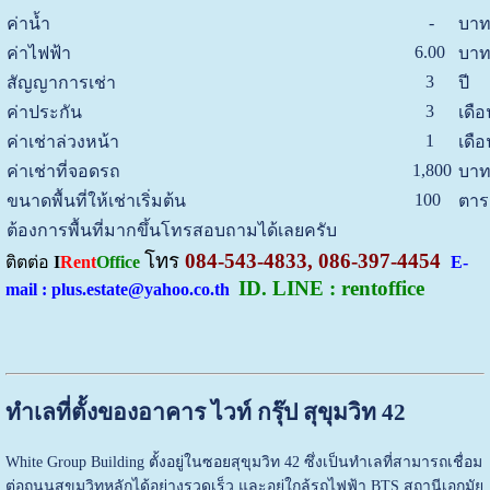
-
ค่าน้ำ
บาท
6.00
ค่าไฟฟ้า
บาท
3
สัญญาการเช่า
ปี
3
ค่าประกัน
เดือ
1
ค่าเช่าล่วงหน้า
เดือ
1,800
ค่าเช่าที่จอดรถ
บาท
100
ขนาดพื้นที่ให้เช่าเริ่มต้น
ตาร
ต้องการพื้นที่มากขึ้นโทรสอบถามได้เลยครับ
โทร
084-543-4833, 086-397-4454
ติตต่อ
I
Rent
Office
E-
ID. LINE : rentoffice
mail : plus.estate@yahoo.co.th
ทำเลที่ตั้งของอาคาร ไวท์ กรุ๊ป สุขุมวิท 42
White Group Building
ตั้งอยู่ในซอยสุขุมวิท 42 ซึ่งเป็นทำเลที่สามารถเชื่อม
ต่อถนนสุขุมวิทหลักได้อย่างรวดเร็ว และอยู่ใกล้รถไฟฟ้า BTS สถานีเอกมัย