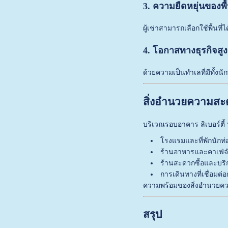
3. ความยืดหยุ่นของพื้น
ผู้เช่าสามารถเลือกใช้พื้นที
4. โอกาสทางธุรกิจสูง
ด้วยความเป็นทำเลที่มีทั้ง
สิ่งอำนวยความส
บริเวณรอบอาคาร ลิเบอร์ตี
โรงแรมและที่พักนักท่อ
ร้านอาหารและคาเฟ่
ร้านสะดวกซื้อและบริ
การเดินทางที่เชื่อมต
ความพร้อมของสิ่งอำนวยความ
สรุป