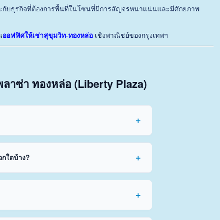
ุรกิจที่ต้องการพื้นที่ในโซนที่มีการสัญจรหนาแน่นและมีศักยภาพ
น
ออฟฟิศให้เช่าสุขุมวิท-ทองหล่อ
เชิงพาณิชย์ของกรุงเทพฯ
 พลาซ่า ทองหล่อ (Liberty Plaza)
ือกใดบ้าง?
?