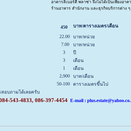
อาคารลิเบอร์ตี้ พลาซ่า จึงไม่ได้เป็นเพียงอาค
ร้านอาหาร สำนักงาน และธุรกิจบริการต่าง ๆ 
บาท/ตารางเมตร/เดือน
450
22.00
บาท/หน่วย
7.00
บาท/หน่วย
3
ปี
3
เดือน
1
เดือน
2,900
บาท/เดือน
50-100
ตารางเมตรขึ้นไป
ทรสอบถามได้เลยครับ
084-543-4833, 086-397-4454
E-mail : plus.estate@yahoo.co