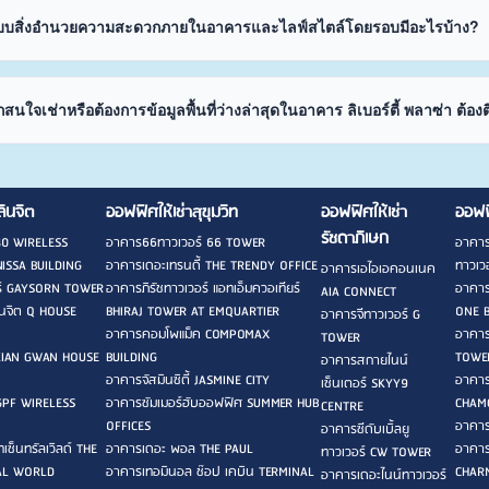
บบสิ่งอำนวยความสะดวกภายในอาคารและไลฟ์สไตล์โดยรอบมีอะไรบ้าง?
สนใจเช่าหรือต้องการข้อมูลพื้นที่ว่างล่าสุดในอาคาร ลิเบอร์ตี้ พลาซ่า ต้อง
ลินจิต
ออฟฟิศให้เช่าสุขุมวิท
ออฟฟิศให้เช่า
ออฟฟ
รัชดาภิเษก
40 WIRELESS
อาคาร66ทาวเวอร์ 66 TOWER
อาคาร
ISSA BUILDING
อาคารเดอะเทรนดี้ THE TRENDY OFFICE
ทาวเวอ
อาคารเอไอเอคอนเนค
ร์ GAYSORN TOWER
อาคารภิรัชทาวเวอร์ แอทเอ็มควอเทียร์
อาคาร
AIA CONNECT
ลินจิต Q HOUSE
BHIRAJ TOWER AT EMQUARTIER
ONE 
อาคารจีทาวเวอร์ G
อาคารคอมโพแม็ค COMPOMAX
อาคาร
TOWER
KIAN GWAN HOUSE
BUILDING
TOWE
อาคารสกายไนน์
อาคารจัสมินซิตี้ JASMINE CITY
อาคาร
เซ็นเตอร์ SKYY9
 GPF WIRELESS
อาคารซัมเมอร์ฮับออฟฟิศ SUMMER HUB
CHAM
CENTRE
OFFICES
อาคาร
อาคารซีดับเบิ้ลยู
ซ็นทรัลเวิลด์ THE
อาคารเดอะ พอล THE PAUL
อาคาร
ทาวเวอร์ CW TOWER
AL WORLD
อาคารเทอมินอล ช๊อป เคบิน TERMINAL
CHARN
อาคารเดอะไนน์ทาวเวอร์