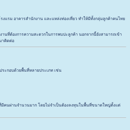
ยโรงแรม อาคารสำนักงาน และแหล่งท่องเที่ยว ทำให้มีทั้งกลุ่มลูกค้าคนไทย
อสำนักงานที่ต้องการความสะดวกในการพบปะลูกค้า นอกจากนี้ยังสามารถเข้า
าติดต่อ
ระกอบด้วยพื้นที่หลายประเภท เช่น
ี่มีคนผ่านจำนวนมาก โดยไม่จำเป็นต้องลงทุนในพื้นที่ขนาดใหญ่ตั้งแต่