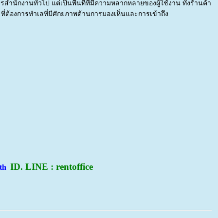
ารสำนักงานทั่วไป แต่เป็นพื้นที่ที่มีความหลากหลายของผู้ใช้งาน ทั้งร้านค้า
ที่ต้องการทำเลที่มีศักยภาพด้านการมองเห็นและการเข้าถึง
ID. LINE : rentoffice
.th