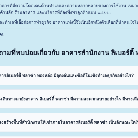
าคารที่มีความโดดเด่นด้านทำเลและความหลากหลายของการใช้งาน เหมาะกับธ
้าปลีก ร้านอาหาร และบริการที่ต้องพึ่งพาลูกค้าแบบ walk-in
ละทำเลที่เอื้อต่อการทำธุรกิจ อาคารแห่งนี้จึงเป็นอีกหนึ่งตัวเลือกที่น่าสนใจใ
26
ามที่พบบ่อยเกี่ยวกับ อาคารสำนักงาน ลิเบอร์ตี้
ารลิเบอร์ตี้ พลาซ่า ทองหล่อ มีจุดเด่นและข้อดีในเชิงทำเลธุรกิจอย่างไร?
เดินทางมายังอาคาร ลิเบอร์ตี้ พลาซ่า มีความสะดวกสบายอย่างไร มีทางเล
งสร้างพื้นที่สำนักงานให้เช่าภายในอาคารลิเบอร์ตี้ พลาซ่า เป็นลักษณะใด