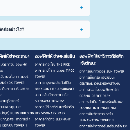
ติดต่ออย่างไร?
ิศให้เช่าพระราม4
ออฟฟิศให้เช่าพหลโยธิน
ออฟฟิศให้เช่าวิภาวดีรังสิต
แจ้งวัฒนะ
มิตรทาวน์ ออฟฟิศ
อาคารเดอะไรซ์ THE RICE
ร์
อาคารทิปโก้ ทาวเวอร์ TIPCO
อาคารซันทาวเวอร์ SUN TOWER
วันแบงค็อกทาวเวอร์
TOWER
อาคารเซ็นทรัล แจ้งวัฒนะ
BANGKOK TOWER
อาคารกรุงเทพประกันชีวิต
CENTRAL CHAENGWATTANA
กรีนทาวเวอร์ GREEN
BANKGOK LIFE ASSURANCE
อาคารคอสโมออฟฟิศพาร์ค
R
อาคารชินวัตรทาวเวอร์2
COSMO OFFICE PARK
จามจุรีสแควร์
SHINAWAT TOWER2
อาคารจัสมิน อินเตอร์เนชั่นแนล
CHURI SQUARE
อาคารบีทีเอสวิชันนารีปาร์ค
JASMINE INTERNATIONAL
ปัญญ์ PUNN BUILDING
BTS VISONARY PARK
อาคารชินวัตรทาวเวอร์3
ชาญอิสระ ทาวเวอร์ 1
อาคารตึกช้าง ELEPHANT
SHINAWATRA TOWER 3
 ISSARA TOWER 1
TOWER
อาคารซีพีทาวเวอร์นอร์ธปาร์ค CP