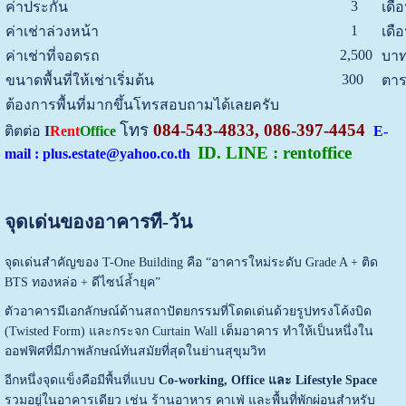
3
ค่าประกัน
เดื
1
ค่าเช่าล่วงหน้า
เดื
2,500
ค่าเช่าที่จอดรถ
บาท
300
ขนาดพื้นที่ให้เช่าเริ่มต้น
ตาร
ต้องการพื้นที่มากขึ้นโทรสอบถามได้เลยครับ
โทร
084-543-4833, 086-397-4454
ติตต่อ
I
Rent
Office
E-
ID. LINE : rentoffice
mail : plus.estate@yahoo.co.th
จุดเด่นของอาคารที-วัน
จุดเด่นสำคัญของ T-One Building คือ “อาคารใหม่ระดับ Grade A + ติด
BTS ทองหล่อ + ดีไซน์ล้ำยุค”
ตัวอาคารมีเอกลักษณ์ด้านสถาปัตยกรรมที่โดดเด่นด้วยรูปทรงโค้งบิด
(Twisted Form) และกระจก Curtain Wall เต็มอาคาร ทำให้เป็นหนึ่งใน
ออฟฟิศที่มีภาพลักษณ์ทันสมัยที่สุดในย่านสุขุมวิท
อีกหนึ่งจุดแข็งคือมีพื้นที่แบบ
Co-working, Office และ Lifestyle Space
รวมอยู่ในอาคารเดียว เช่น ร้านอาหาร คาเฟ่ และพื้นที่พักผ่อนสำหรับ