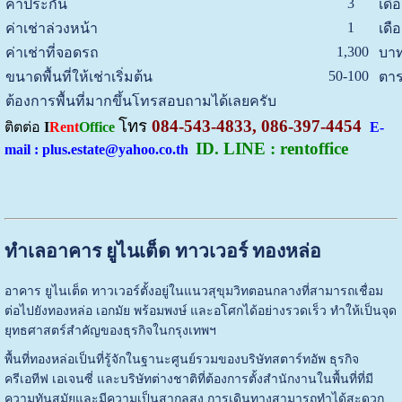
3
ค่าประกัน
เดื
1
ค่าเช่าล่วงหน้า
เดื
1,300
ค่าเช่าที่จอดรถ
บาท
50-100
ขนาดพื้นที่ให้เช่าเริ่มต้น
ตาร
ต้องการพื้นที่มากขึ้นโทรสอบถามได้เลยครับ
โทร
084-543-4833, 086-397-4454
ติตต่อ
I
Rent
Office
E-
ID. LINE : rentoffice
mail : plus.estate@yahoo.co.th
ทำเลอาคาร ยูไนเต็ด ทาวเวอร์ ทองหล่อ
อาคาร ยูไนเต็ด ทาวเวอร์ตั้งอยู่ในแนวสุขุมวิทตอนกลางที่สามารถเชื่อม
ต่อไปยังทองหล่อ เอกมัย พร้อมพงษ์ และอโศกได้อย่างรวดเร็ว ทำให้เป็นจุด
ยุทธศาสตร์สำคัญของธุรกิจในกรุงเทพฯ
พื้นที่ทองหล่อเป็นที่รู้จักในฐานะศูนย์รวมของบริษัทสตาร์ทอัพ ธุรกิจ
ครีเอทีฟ เอเจนซี่ และบริษัทต่างชาติที่ต้องการตั้งสำนักงานในพื้นที่ที่มี
ความทันสมัยและมีความเป็นสากลสูง การเดินทางสามารถทำได้สะดวก