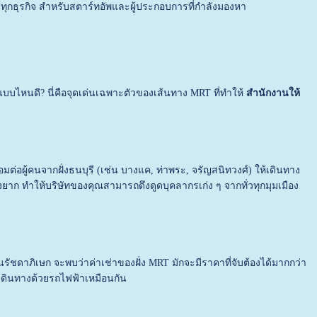
ย์ทุกธุรกิจ สำหรับสตาร์ทอัพและผู้ประกอบการที่กำลังมองหา
บบไหนดี? นี่คือจุดเด่นเฉพาะตัวของเส้นทาง MRT ที่ทำให้
สำนักงานให้
่อผู้คนจากฝั่งธนบุรี (เช่น บางแค, ท่าพระ, จรัญสนิทวงศ์) ให้เดินทาง
งยาก ทำให้บริษัทของคุณสามารถดึงดูดบุคลากรเก่ง ๆ จากทั่วทุกมุมเมือง
นรัชดาภิเษก จะพบว่าค่าเช่าของฝั่ง MRT มักจะมีราคาที่จับต้องได้มากกว่า
ินทางด้วยรถไฟฟ้าเหมือนกัน