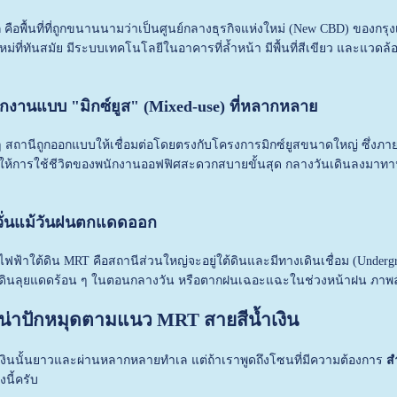
คือพื้นที่ที่ถูกขนานนามว่าเป็นศูนย์กลางธุรกิจแห่งใหม่ (New CBD) ของกรุง
ใหม่ที่ทันสมัย มีระบบเทคโนโลยีในอาคารที่ล้ำหน้า มีพื้นที่สีเขียว และแว
ักงานแบบ "มิกซ์ยูส" (Mixed-use) ที่หลากหลาย
สถานีถูกออกแบบให้เชื่อมต่อโดยตรงกับโครงการมิกซ์ยูสขนาดใหญ่ ซึ่งภ
ให้การใช้ชีวิตของพนักงานออฟฟิศสะดวกสบายขั้นสุด กลางวันเดินลงมาทานข้
หวั่นแม้วันฝนตกแดดออก
ฟฟ้าใต้ดิน MRT คือสถานีส่วนใหญ่จะอยู่ใต้ดินและมีทางเดินเชื่อม (Under
้องเดินลุยแดดร้อน ๆ ในตอนกลางวัน หรือตากฝนเฉอะแฉะในช่วงหน้าฝน ภาพลั
น่าปักหมุดตามแนว MRT สายสีน้ำเงิน
งินนั้นยาวและผ่านหลากหลายทำเล แต่ถ้าเราพูดถึงโซนที่มีความต้องการ
ส
นี้ครับ