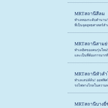
MRTสถานีสีลม
ทำเลทองระดับตำนาน! ออ
ที่เป็นจุดยุทธศาสตร์สำ
MRTสถานีสามย่
ทำเลฮิตของคนรุ่นใหม่
และเป็นที่ต้องการมากที่
MRTสถานีหัวลำ
ทำเลเสน่ห์ล้น! ออฟฟิ
รถไฟทางไกลในความทรง
MRTสถานีบางยี่ข