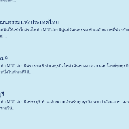
ตั้งออฟ...
วัฒนธรรมแห่งประเทศไทย
ออฟฟิศให้เช่าใกล้รถไฟฟ้า MRTสถานีศูนย์วัฒนธรรม ทำเลศักยภาพที่ช่วยขับเคล
่...
าม9
ฟฟ้า MRT สถานีพระราม 9 ทำเลธุรกิจใหม่ เดินทางสะดวก ตอบโจทย์ทุกธุรก
หนึ่งในทำเลที่ได้...
รี
ฟ้า MRT สถานีเพชรบุรี ทำเลศักยภาพสำหรับทุกธุรกิจ หากกำลังมองหา ออฟฟิ
ากบริษั...