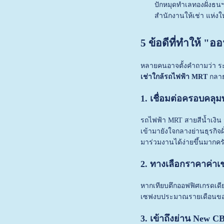
ปักหมุดทำเลทองฝั่งธนฯ
สำนักงานให้เช่า แห่งให
5 ข้อดีที่ทำให้ "
หลายคนอาจตั้งคำถามว่า ระห
เช่าใกล้รถไฟฟ้า MRT
กลายเ
1. เชื่อมต่อครอบคลุม
รถไฟฟ้า MRT สายสีน้ำเงิน 
เข้ามายังใจกลางย่านธุรกิจฝ
มาร่วมงานได้ง่ายขึ้นมากคร
2. ทางเลือกราคาค่าเช
หากเทียบตึกออฟฟิศเกรดเดียว
เซฟงบประมาณรายเดือนของบ
3. เข้าถึงย่าน New 