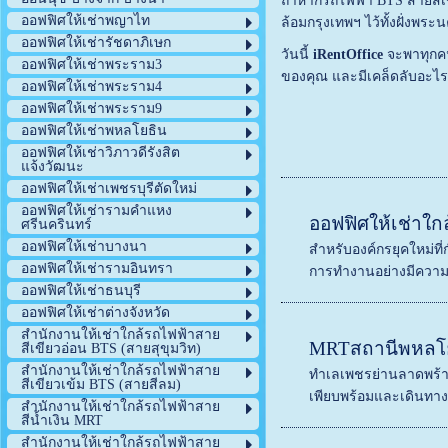
ถ้าหากรถไฟฟ้า BTS สายสีเขี
ออฟฟิศให้เช่าพญาไท
ล้อมกรุงเทพฯ ไว้ทั้งฝั่งพร
ออฟฟิศให้เช่ารัชดาภิเษก
วันนี้
iRentOffice
จะพาทุกคน
ออฟฟิศให้เช่าพระราม3
ของคุณ และมีเคล็ดลับอะไรบ้า
ออฟฟิศให้เช่าพระราม4
ออฟฟิศให้เช่าพระราม9
ออฟฟิศให้เช่าพหลโยธิน
ออฟฟิศให้เช่าวิภาวดีรังสิต
แจ้งวัฒนะ
ออฟฟิศให้เช่าเพชรบุรีตัดใหม่
ออฟฟิศให้เช่ารามคำแหง
ออฟฟิศให้เช่าใกล
ศรีนครินทร์
ออฟฟิศให้เช่าบางนา
สำหรับองค์กรยุคใหม่ที่
ออฟฟิศให้เช่ารามอินทรา
การทำงานอย่างมีความส
ออฟฟิศให้เช่าธนบุรี
ออฟฟิศให้เช่าต่างจังหวัด
สำนักงานให้เช่าใกล้รถไฟฟ้าสาย
MRTสถานีพหลโ
สีเขียวอ่อน BTS (สายสุขุมวิท)
สำนักงานให้เช่าใกล้รถไฟฟ้าสาย
ทำเลเพชรย่านลาดพร้าว
สีเขียวเข้ม BTS (สายสีลม)
เพียบพร้อมและเดินทางส
สำนักงานให้เช่าใกล้รถไฟฟ้าสาย
สีน้ำเงิน MRT
สำนักงานให้เช่าใกล้รถไฟฟ้าสาย