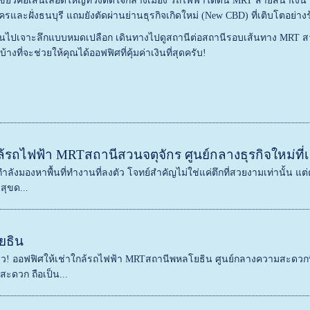
ยวคือเส้นเลือดใหญ่ที่วิ่งตัดใจกลางเมือง รถไฟฟ้าใต้ดิน MRT สายสีน้ำเงิน
ะนครและฝั่งธนบุรี แถมยังตัดผ่านย่านธุรกิจเกิดใหม่ (New CBD) ที่เติบโตอย่
ไปเจาะลึกแบบหมดเปลือก เดินทางไปดูสถานีต่อสถานีรอบเส้นทาง MRT สายส
งที่จะช่วยให้คุณได้ออฟฟิศที่คุ้มค่าเงินที่สุดครับ!
้รถไฟฟ้า MRTสถานีสวนจตุจักร ศูนย์กลางธุรกิจใหม่ที่เ
กำลังมองหาพื้นที่ทำงานที่ลงตัว โจทย์สำคัญไม่ใช่แค่ตึกที่สวยงามเท่านั้น 
ุขด...
ยธิน
! ออฟฟิศให้เช่าใกล้รถไฟฟ้า MRTสถานีพหลโยธิน ศูนย์กลางความสะดวกที่ตอบ
ะดวก ถือเป็น...