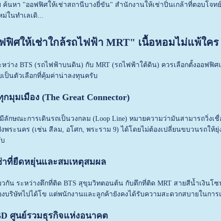
 ค้นหา "ออฟฟิศให้เช่าสถานีบางยี่ขัน" สำนักงานให้เช่าปิ่นเกล้าที่ตอบโจท
ม่ในทำเลเดิ...
ออฟฟิศให้เช่าใกล้รถไฟฟ้า MRT" เนื้อหอมไม่แพ้ใคร
ว่าง BTS (รถไฟฟ้าบนดิน) กับ MRT (รถไฟฟ้าใต้ดิน) ควรเลือกตั้งออฟฟิศแ
ป็นตัวเลือกที่คุ้มค่าน่าลงทุนครับ
ทุกมุมเมือง (The Great Connector)
มีลักษณะการเดินรถเป็นวงกลม (Loop Line) หมายความว่ามันสามารถวิ่งเชื่อมต
ั่งพระนคร (เช่น สีลม, อโศก, พระราม 9) ได้โดยไม่ต้องเปลี่ยนขบวนรถให้ยุ่
ับ
่าที่ยืดหยุ่นและสมเหตุสมผล
กัน ระหว่างตึกที่ติด BTS สุขุมวิทตอนต้น กับตึกที่ติด MRT สายสีน้ำเงินโซ
ริษัทไปได้โข แต่พนักงานและลูกค้ายังคงได้รับความสะดวกสบายในการเด
CBD ศูนย์รวมธุรกิจแห่งอนาคต