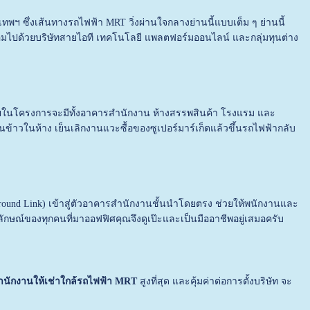
เทพฯ ซึ่งเส้นทางรถไฟฟ้า MRT วิ่งผ่านใจกลางย่านนี้แบบเต็ม ๆ ย่านนี้
ดล้อมไปด้วยบริษัทสายไอที เทคโนโลยี แพลตฟอร์มออนไลน์ และกลุ่มทุนต่าง
ายในโครงการจะมีทั้งอาคารสำนักงาน ห้างสรรพสินค้า โรงแรม และ
าวในห้าง เย็นเลิกงานแวะซื้อของซูเปอร์มาร์เก็ตแล้วขึ้นรถไฟฟ้ากลับ
ground Link) เข้าสู่ตัวอาคารสำนักงานชั้นนำโดยตรง ช่วยให้พนักงานและ
กษณ์ของทุกคนที่มาออฟฟิศคุณจึงดูเป๊ะและเป็นมืออาชีพอยู่เสมอครับ
ำนักงานให้เช่าใกล้รถไฟฟ้า MRT
สูงที่สุด และคุ้มค่าต่อการตั้งบริษัท จะ