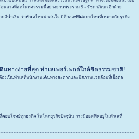
 ก็เปรียบเสมือน "กำแพงเมืองและวงแหวนเศรษฐกิจ" ที่วิ่งเชื่อมต่อและโอบ
างร้อนแรงที่สุดในทศวรรษนี้อย่างย่านพระราม 9 - รัชดาภิเษก อีกด้วย
ีน้ำเงิน ว่าทำเลไหนน่าสนใจ มีตึกออฟฟิศแบบไหนที่เหมาะกับธุรกิจ
ดินทางง่ายที่สุด ทำเลเพอร์เฟกต์ใกล้ชิดธรรมชาติ!
แต่ต้องเป็นทำเลที่พนักงานเดินทางสะดวกและมีสภาพแวดล้อมที่เอื้อต่อ
โจทย์ทุกธุรกิจ ในโลกธุรกิจปัจจุบัน การมีออฟฟิศอยู่ในทำเลที่