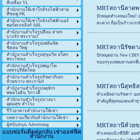
สีเหลือง YL
MRTสถานีลาดพร
สำนักงานให้เช่าใกล้รถไฟฟ้าสาย
สีชมพู PK
ปักหมุดทำเลทองใหม่! อ
สำนักงานให้เช่าใกล้รถไฟฟ้าแอร์
สะดวก ถือเป็นก้าวแรกที
พอร์ตเรลลิงก์ ARL
สำนักงานสำเร็จรูปสีลม สาทร
บางรัก พระราม3
สำนักงานสำเร็จรูปเพลินจิต
MRTสถานีรัชดา
ชิดลม วิทยุ
สำนักงานสำเร็จรูปสุขุมวิท อโศก
ปักหมุดย่าน New CBD! 
พระโขนง
ของกรุงเทพมหานครที่เต
สำนักงานสำเร็จรูปพญาไท
เพชรบุรีตัดใหม่
สำนักงานสำเร็จรูปรัชดาภิเษก
ห้วยขวาง พระราม9
MRTสถานีสุทธิส
สำนักงานสำเร็จรูปจตุจักร
พหลโยธิน วิภาวดี
ทำเลฮิตย่านรัชดา! ออฟ
สำนักงานสำเร็จรูปบางนา
สำคัญที่สุดของคนทำธุรก
อุดมสุข สำโรง
รีวิวอาคารสำนักงานให้เช่า
บทความเกี่ยวกับสำนักงานให้เช่า
MRTสถานีห้วยข
ผู้สนับสนุน Advertising
แบบฟอร์มติดต่อกลับ เช่าออฟฟิศ
ทำเลทองนิวซีบีดี! ออฟ
สำนักงาน