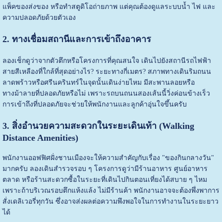
แพ็คของส่งของ หรือทำสตูดิโอถ่ายภาพ แต่คุณต้องดูแลระบบน้ำ ไฟ และ
ความปลอดภัยด้วยตัวเอง
2. ทางเชื่อมสถานีและการเข้าถึงอาคาร
ลองเช็กดูว่าจากตัวตึกหรือโครงการที่คุณสนใจ เดินไปยังสถานีรถไฟฟ้า
สายสีเหลืองที่ใกล้ที่สุดอย่างไร? ระยะทางกี่เมตร? สภาพทางเดินริมถนน
ลาดพร้าวหรือศรีนครินทร์ในจุดนั้นเดินง่ายไหม มีสะพานลอยหรือ
ทางม้าลายที่ปลอดภัยหรือไม่ เพราะรถบนถนนสองเส้นนี้วิ่งค่อนข้างเร็ว
การเข้าถึงที่ปลอดภัยจะช่วยให้พนักงานและลูกค้าอุ่นใจขึ้นครับ
3. สิ่งอำนวยความสะดวกในระยะเดินเท้า (Walking
Distance Amenities)
พนักงานออฟฟิศฝั่งชานเมืองจะให้ความสำคัญกับเรื่อง "ของกินกลางวัน"
มากครับ ลองเดินสำรวจรอบ ๆ โครงการดูว่ามีร้านอาหาร ศูนย์อาหาร
ตลาด หรือร้านสะดวกซื้อในระยะที่เดินไปกินตอนเที่ยงได้สบาย ๆ ไหม
เพราะถ้าบริเวณรอบตึกแห้งแล้ง ไม่มีร้านค้า พนักงานอาจจะต้องพึ่งพาการ
สั่งเดลิเวอรี่ทุกวัน ซึ่งอาจส่งผลต่อความพึงพอใจในการทำงานในระยะยาว
ได้