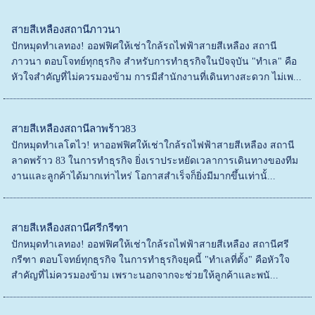
สายสีเหลืองสถานีภาวนา
ปักหมุดทำเลทอง! ออฟฟิศให้เช่าใกล้รถไฟฟ้าสายสีเหลือง สถานี
ภาวนา ตอบโจทย์ทุกธุรกิจ สำหรับการทำธุรกิจในปัจจุบัน "ทำเล" คือ
หัวใจสำคัญที่ไม่ควรมองข้าม การมีสำนักงานที่เดินทางสะดวก ไม่เพ...
สายสีเหลืองสถานีลาพร้าว83
ปักหมุดทำเลโตไว! หาออฟฟิศให้เช่าใกล้รถไฟฟ้าสายสีเหลือง สถานี
ลาดพร้าว 83 ในการทำธุรกิจ ยิ่งเราประหยัดเวลาการเดินทางของทีม
งานและลูกค้าได้มากเท่าไหร่ โอกาสสำเร็จก็ยิ่งมีมากขึ้นเท่านั้...
สายสีเหลืองสถานีศรีกรีฑา
ปักหมุดทำเลทอง! ออฟฟิศให้เช่าใกล้รถไฟฟ้าสายสีเหลือง สถานีศรี
กรีฑา ตอบโจทย์ทุกธุรกิจ ในการทำธุรกิจยุคนี้ "ทำเลที่ตั้ง" คือหัวใจ
สำคัญที่ไม่ควรมองข้าม เพราะนอกจากจะช่วยให้ลูกค้าและพนั...