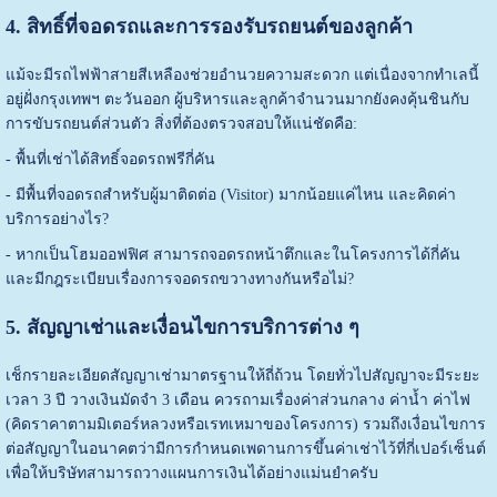
4. สิทธิ์ที่จอดรถและการรองรับรถยนต์ของลูกค้า
แม้จะมีรถไฟฟ้าสายสีเหลืองช่วยอำนวยความสะดวก แต่เนื่องจากทำเลนี้
อยู่ฝั่งกรุงเทพฯ ตะวันออก ผู้บริหารและลูกค้าจำนวนมากยังคงคุ้นชินกับ
การขับรถยนต์ส่วนตัว สิ่งที่ต้องตรวจสอบให้แน่ชัดคือ:
- พื้นที่เช่าได้สิทธิ์จอดรถฟรีกี่คัน
- มีพื้นที่จอดรถสำหรับผู้มาติดต่อ (Visitor) มากน้อยแค่ไหน และคิดค่า
บริการอย่างไร?
- หากเป็นโฮมออฟฟิศ สามารถจอดรถหน้าตึกและในโครงการได้กี่คัน
และมีกฎระเบียบเรื่องการจอดรถขวางทางกันหรือไม่?
5. สัญญาเช่าและเงื่อนไขการบริการต่าง ๆ
เช็กรายละเอียดสัญญาเช่ามาตรฐานให้ถี่ถ้วน โดยทั่วไปสัญญาจะมีระยะ
เวลา 3 ปี วางเงินมัดจำ 3 เดือน ควรถามเรื่องค่าส่วนกลาง ค่าน้ำ ค่าไฟ
(คิดราคาตามมิเตอร์หลวงหรือเรทเหมาของโครงการ) รวมถึงเงื่อนไขการ
ต่อสัญญาในอนาคตว่ามีการกำหนดเพดานการขึ้นค่าเช่าไว้ที่กี่เปอร์เซ็นต์
เพื่อให้บริษัทสามารถวางแผนการเงินได้อย่างแม่นยำครับ