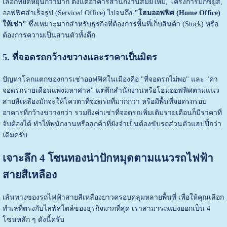
เลือกที่ยืดหยุ่นกว่ามาก ตั้งแต่อาคารสำนักงานสมัยใหม่, โครงการมิกซ์ยูส,
ออฟฟิศสำเร็จรูป (Serviced Office) ไปจนถึง
"โฮมออฟฟิศ (Home Office)
ให้เช่า"
ซึ่งเหมาะมากสำหรับธุรกิจที่ต้องการพื้นที่เก็บสินค้า (Stock) หรือ
ต้องการความเป็นส่วนตัวทั้งตึก
5. ที่จอดรถกว้างขวางและราคาเป็นมิตร
ปัญหาโลกแตกของการเช่าออฟฟิศในเมืองคือ "ที่จอดรถไม่พอ" และ "ค่า
จอดรถรายเดือนแพงมหาศาล" แต่ตึกสำนักงานหรือโฮมออฟฟิศตามแนว
สายสีเหลืองมักจะให้โควตาที่จอดรถที่มากกว่า หรือมีพื้นที่จอดรถรอบ
อาคารที่กว้างขวางกว่า รวมถึงค่าเช่าที่จอดรถเพิ่มเติมรายเดือนก็มีราคาที่
จับต้องได้ ทำให้พนักงานหรือลูกค้าที่ยังจำเป็นต้องขับรถส่วนตัวแฮปปี้กว่า
เดิมครับ
เจาะลึก 4 โซนทองน่าปักหมุดตามแนวรถไฟฟ้า
สายสีเหลือง
เส้นทางของรถไฟฟ้าสายสีเหลืองยาวครอบคลุมหลายพื้นที่ เพื่อให้คุณเลือก
ทำเลที่ตรงกับไลฟ์สไตล์ของธุรกิจมากที่สุด เราสามารถแบ่งออกเป็น 4
โซนหลัก ๆ ดังนี้ครับ