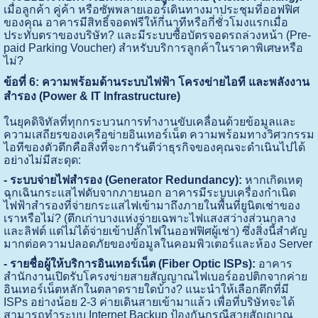
เมื่อลูกค้า คู่ค้า หรือซัพพลายเออร์เดินทางมาประชุมที่ออฟฟิศ
ของคุณ อาคารมีสิทธิ์จอดฟรีให้กี่นาทีหรือกี่ชั่วโมงแรกเมื่อ
ประทับตราของบริษัท? และมีระบบซื้อบัตรจอดรถล่วงหน้า (Pre-
paid Parking Voucher) สำหรับบริการลูกค้าในราคาพิเศษหรือ
ไม่?
ข้อที่ 6: ความพร้อมด้านระบบไฟฟ้า โครงข่ายไอที และพลังงาน
สำรอง (Power & IT Infrastructure)
ในยุคดิจิทัลที่ทุกกระบวนการทำงานขับเคลื่อนด้วยข้อมูลและ
ความเสถียรของเครือข่ายอินเทอร์เน็ต ความพร้อมทางวิศวกรรม
ไอทีของตัวตึกคือสิ่งที่จะการันตีว่าธุรกิจของคุณจะดำเนินไปได้
อย่างไม่มีสะดุด:
- ระบบจ่ายไฟสำรอง (Generator Redundancy):
หากเกิดเหตุ
ฉุกเฉินกระแสไฟดับจากภายนอก อาคารมีระบบเครื่องกำเนิด
ไฟฟ้าสำรองที่จ่ายกระแสไฟเข้ามาถึงภายในพื้นที่ยูนิตเช่าของ
เราหรือไม่? (ตึกเก่าบางแห่งจ่ายเฉพาะไฟแสงสว่างส่วนกลาง
และลิฟต์ แต่ไม่ได้จ่ายเข้าปลั๊กไฟในออฟฟิศผู้เช่า) ซึ่งสิ่งนี้สำคัญ
มากต่อความปลอดภัยของข้อมูลในคอมพิวเตอร์และห้อง Server
- รายชื่อผู้ให้บริการอินเทอร์เน็ต (Fiber Optic ISPs):
อาคาร
สำนักงานเปิดรับโครงข่ายสายสัญญาณไฟเบอร์ออปติกจากค่าย
อินเทอร์เน็ตหลักในตลาดรายใดบ้าง? แนะนำให้เลือกตึกที่มี
ISPs อย่างน้อย 2-3 ค่ายเดินสายเข้ามาแล้ว เพื่อที่บริษัทจะได้
สามารถทำระบบ Internet Backup ป้องกันกรณีสายสัญญาณ