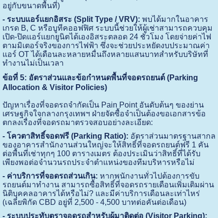
อยู่กับขนาดพื้นที่)
- ระบบแอร์แยกอิสระ (Split Type / VRV):
พบได้มากในอาคาร
เกรด B, C หรือบูทีคออฟฟิศ ระบบนี้ช่วยให้ผู้เช่าสามารถควบคุม
เปิด-ปิดแอร์แยกยูนิตได้เองอิสระตลอด 24 ชั่วโมง โดยจ่ายค่าไฟ
ตามมิเตอร์จริงของการไฟฟ้า ซึ่งจะช่วยประหยัดงบประมาณค่า
แอร์ OT ได้เดือนละหลายหมื่นถึงหลายแสนบาทสำหรับบริษัทที่
ทำงานไม่เป็นเวลา
ข้อที่ 5: อัตราส่วนและข้อกำหนดพื้นที่จอดรถยนต์ (Parking
Allocation & Visitor Policies)
ปัญหาเรื่องที่จอดรถจำกัดเป็น Pain Point อันดับต้นๆ ของย่าน
เศรษฐกิจใจกลางกรุงเทพฯ ฝ่ายจัดซื้อจำเป็นต้องขอเอกสารข้อ
ตกลงเรื่องที่จอดรถมาตรวจสอบอย่างละเอียด:
- โควตาสิทธิ์จอดฟรี (Parking Ratio):
อัตราส่วนมาตรฐานสากล
ของอาคารสำนักงานส่วนใหญ่จะให้สิทธิ์ที่จอดรถยนต์ฟรี 1 คัน
ต่อพื้นที่เช่าทุกๆ 100 ตารางเมตร ต้องประเมินว่าสิทธิ์ที่ได้รับ
เพียงพอต่อจำนวนรถประจำตำแหน่งของทีมบริหารหรือไม่
- ค่าบริการที่จอดรถส่วนเกิน:
หากพนักงานทั่วไปต้องการขับ
รถยนต์มาทำงาน สามารถซื้อสิทธิ์ที่จอดรถรายเดือนเพิ่มเติมผ่าน
นิติบุคคลอาคารได้หรือไม่? และมีค่าบริการเดือนละเท่าไหร่
(เฉลี่ยพิกัด CBD อยู่ที่ 2,500 - 4,500 บาทต่อคันต่อเดือน)
- ระบบประทับตราจอดรถสำหรับผู้มาติดต่อ (Visitor Parking):