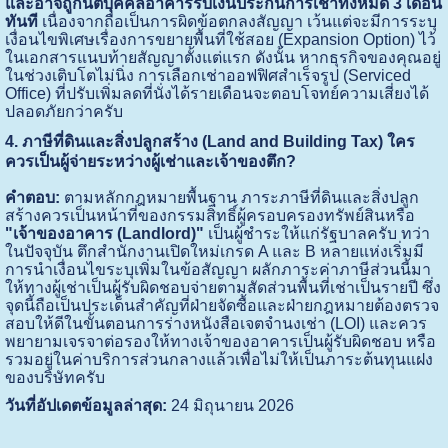
และอาจถูกนิติบุคคลอาคารริบเงินประกันการเช่าทั้งหมด 3 เดือน
ทันที
เนื่องจากถือเป็นการผิดข้อตกลงสัญญา เว้นแต่จะมีการระบุ
เงื่อนไขพิเศษเรื่องการขยายพื้นที่ใช้สอย (Expansion Option) ไว้
ในเอกสารแนบท้ายสัญญาตั้งแต่แรก ดังนั้น หากธุรกิจของคุณอยู่
ในช่วงเติบโตไม่นิ่ง การเลือกเช่าออฟฟิศสำเร็จรูป (Serviced
Office) ที่ปรับเพิ่มลดที่นั่งได้รายเดือนจะตอบโจทย์ความเสี่ยงได้
ปลอดภัยกว่าครับ
4. ภาษีที่ดินและสิ่งปลูกสร้าง (Land and Building Tax) ใคร
ควรเป็นผู้จ่ายระหว่างผู้เช่าและเจ้าของตึก?
คำตอบ:
ตามหลักกฎหมายพื้นฐาน ภาระภาษีที่ดินและสิ่งปลูก
สร้างควรเป็นหน้าที่ของกรรมสิทธิ์ผู้ครอบครองทรัพย์สินหรือ
"เจ้าของอาคาร (Landlord)"
เป็นผู้ชำระให้แก่รัฐบาลครับ ทว่า
ในปัจจุบัน ตึกสำนักงานเปิดใหม่เกรด A และ B หลายแห่งเริ่มมี
การนำเงื่อนไขระบุเพิ่มในข้อสัญญา ผลักภาระค่าภาษีส่วนนี้มา
ให้ทางผู้เช่าเป็นผู้รับผิดชอบจ่ายตามสัดส่วนพื้นที่เช่าเป็นรายปี ซึ่ง
จุดนี้ถือเป็นประเด็นสำคัญที่ฝ่ายจัดซื้อและฝ่ายกฎหมายต้องตรวจ
สอบให้ดีในขั้นตอนการร่างหนังสือเจตจำนงเช่า (LOI) และควร
พยายามเจรจาต่อรองให้ทางเจ้าของอาคารเป็นผู้รับผิดชอบ หรือ
รวมอยู่ในค่าบริการส่วนกลางแล้วเพื่อไม่ให้เป็นภาระต้นทุนแฝง
ของบริษัทครับ
วันที่อัปเดตข้อมูลล่าสุด:
24 มิถุนายน 2026