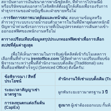
สถาบันทางการเงิน/ธนาคารพาณิชย์หลัก, ที่ทำการไปรษณีย์
หรือบริษัทขนส่งเอกสารโลจิสติกส์ตั้งอยู่ใกล้เคียงเพื่อรองรับการ
ทำธุรกรรมของฝ่ายบัญชีและฝ่ายขายหรือไม่
- การจัดการสภาพแวดล้อมและหน้าฝน:
สอบถามข้อมูลหรือ
สำรวจว่าระบบระบายน้ำรอบตัวอาคารในวันที่มีพายุฝนตกหนักมี
ปัญหาน้ำท่วมขังรอการระบายที่เป็นอุปสรรคต่อการเดินทางเข้า-
ออกออฟฟิศของพนักงานหรือไม่
ตารางเปรียบเทียบข้อมูลสรุปประเภทออฟฟิศเช่าเพื่อการเลือก
สเปซที่คุ้มค่าสูงสุด
เพื่อให้เห็นภาพรวมในการจับคู่เช็คลิสต์เข้ากับโมเดลการ
เลือกพื้นที่ทำงาน
irentoffice.com
ได้จัดทำตารางเปรียบเทียบข้อ
พิจารณาระหว่างพื้นที่สำนักงานแบบดั้งเดิม (Traditional) และ
พื้นที่ออฟฟิศสำเร็จรูป (Serviced Office) ดังนี้ครับ:
ข้อพิจารณา / สิทธิ์
สำนักงานให้เช่าแบบดั้งเดิม (Tr
ประโยชน์
ระยะเวลาสัญญาเช่า
ผูกพันระยะยาวมาตรฐาน
3 ปี
มาตรฐาน
การลงทุนตกแต่งเริ่มต้น
สูงมาก
ผู้เช่าต้องออกแบบ กั้นห้
(CapEx)