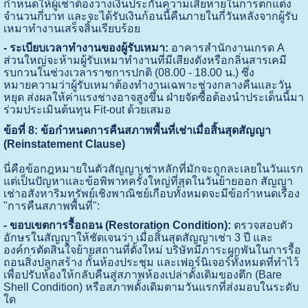
กำหนดให้ผู้เช่าต้องวางเงินประกันความเสียหายในการตกแต่ง
จำนวนกี่บาท และจะได้รับเงินก้อนนี้คืนภายในกี่วันหลังจากผู้รับ
เหมาทำงานเสร็จสิ้นเรียบร้อย
- ระเบียบเวลาทำงานของผู้รับเหมา:
อาคารสำนักงานเกรด A
ส่วนใหญ่จะห้ามผู้รับเหมาทำงานที่มีเสียงดังหรือกลิ่นสารเคมี
รบกวนในช่วงเวลาราชการปกติ (08.00 - 18.00 น.) ซึ่ง
หมายความว่าผู้รับเหมาต้องทำงานเฉพาะช่วงกลางคืนและวัน
หยุด ส่งผลให้ค่าแรงช่างอาจสูงขึ้น ฝ่ายจัดซื้อต้องนำประเด็นนี้มา
ร่วมประเมินต้นทุน Fit-out ด้วยเสมอ
ข้อที่ 8: ข้อกำหนดการคืนสภาพพื้นที่เช่าเมื่อสิ้นสุดสัญญา
(Reinstatement Clause)
นี่คือข้อกฎหมายในตัวสัญญาเช่าหลักที่มักจะถูกละเลยในวันแรก
แต่เป็นปัญหาและข้อพิพาทครั้งใหญ่ที่สุดในวันย้ายออก สัญญา
เช่าอสังหาริมทรัพย์เชิงพาณิชย์เกือบทั้งหมดจะมีข้อกำหนดเรื่อง
"การคืนสภาพพื้นที่":
- ขอบเขตการรื้อถอน (Restoration Condition):
ตรวจสอบตัว
อักษรในสัญญาให้ชัดเจนว่า เมื่อสิ้นสุดสัญญาเช่า 3 ปี และ
องค์กรตัดสินใจย้ายสถานที่ตั้งใหม่ บริษัทมีภาระผูกพันในการรื้อ
ถอนสิ่งปลูกสร้าง กั้นห้องประชุม และเฟอร์นิเจอร์ทั้งหมดที่ทำไว้
เพื่อปรับห้องให้กลับคืนสู่สภาพห้องเปล่าดั้งเดิมของตึก (Bare
Shell Condition) หรือสภาพดั้งเดิมตามวันแรกที่ส่งมอบในระดับ
ใด