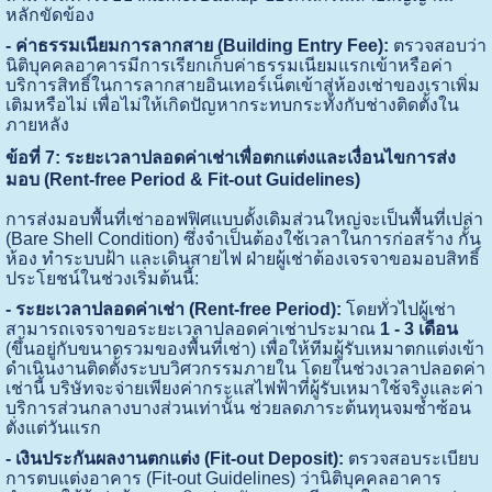
หลักขัดข้อง
- ค่าธรรมเนียมการลากสาย (Building Entry Fee):
ตรวจสอบว่า
นิติบุคคลอาคารมีการเรียกเก็บค่าธรรมเนียมแรกเข้าหรือค่า
บริการสิทธิ์ในการลากสายอินเทอร์เน็ตเข้าสู่ห้องเช่าของเราเพิ่ม
เติมหรือไม่ เพื่อไม่ให้เกิดปัญหากระทบกระทั่งกับช่างติดตั้งใน
ภายหลัง
ข้อที่ 7: ระยะเวลาปลอดค่าเช่าเพื่อตกแต่งและเงื่อนไขการส่ง
มอบ (Rent-free Period & Fit-out Guidelines)
การส่งมอบพื้นที่เช่าออฟฟิศแบบดั้งเดิมส่วนใหญ่จะเป็นพื้นที่เปล่า
(Bare Shell Condition) ซึ่งจำเป็นต้องใช้เวลาในการก่อสร้าง กั้น
ห้อง ทำระบบฝ้า และเดินสายไฟ ฝ่ายผู้เช่าต้องเจรจาขอมอบสิทธิ์
ประโยชน์ในช่วงเริ่มต้นนี้:
- ระยะเวลาปลอดค่าเช่า (Rent-free Period):
โดยทั่วไปผู้เช่า
สามารถเจรจาขอระยะเวลาปลอดค่าเช่าประมาณ
1 - 3 เดือน
(ขึ้นอยู่กับขนาดรวมของพื้นที่เช่า) เพื่อให้ทีมผู้รับเหมาตกแต่งเข้า
ดำเนินงานติดตั้งระบบวิศวกรรมภายใน โดยในช่วงเวลาปลอดค่า
เช่านี้ บริษัทจะจ่ายเพียงค่ากระแสไฟฟ้าที่ผู้รับเหมาใช้จริงและค่า
บริการส่วนกลางบางส่วนเท่านั้น ช่วยลดภาระต้นทุนจมซ้ำซ้อน
ตั่งแต่วันแรก
- เงินประกันผลงานตกแต่ง (Fit-out Deposit):
ตรวจสอบระเบียบ
การตบแต่งอาคาร (Fit-out Guidelines) ว่านิติบุคคลอาคาร