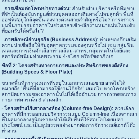
- การเชื่อมต่อโครงข่ายทางด่วน:
สำหรับฝ่ายบริหารหรือทีมขาย
ที่จำเป็นต้องขับรถยนต์ส่วนบุคคลออกเดินทางไปพบลูกค้า พื้นที่
ออฟฟิศอยู่ใกล้จุดขึ้น-ลงทางด่วนสายสำคัญหรือไม่? การจราจร
บนพื้นราบรอบอาคารในช่วงเวลาเข้า-เลิกงานหนาแน่นในระดับ
ที่ยอมรับได้หรือไม่?
- ภาพลักษณ์ย่านธุรกิจ (Business Address):
ทำเลของตึกเสริม
ความน่าเชื่อถือให้กับอุตสาหกรรมของคุณหรือไม่ เช่น กลุ่มฟิน
เทคและการเงินมักเลือกทำเลสีลม-สาทร, กลุ่มเทคโนโลยีและ
สตาร์ทอัพนิยมทำเลพระราม 4-อโศก หรือรัชดาภิเษก
ข้อที่ 2: โครงสร้างทางกายภาพและประสิทธิภาพของผังห้อง
(Building Specs & Floor Plate)
ขนาดพื้นที่ตารางเมตรที่ระบุในเอกสารเสนอขาย อาจไม่ได้
หมายถึง "พื้นที่ที่สามารถใช้งานได้จริง" เสมอไป หากโครงสร้าง
สถาปัตยกรรมของอาคารนั้นไม่ได้เอื้ออำนวย การตรวจสอบทาง
กายภาพควรเน้น 3 ส่วนหลัก:
- โครงสร้างไร้เสากลางห้อง (Column-free Design):
ควรเลือก
อาคารที่มีการออกแบบวิศวกรรมแบบ Column-free เนื่องจากเสา
ที่โผล่มากลางยูนิตเช่าจะทำให้เสียพื้นที่ใช้สอยไปโดยเปล่า
ประโยชน์ และเป็นอุปสรรคอย่างมากต่อการจัดวางเลย์เอาต์โต๊ะ
ทำงาน