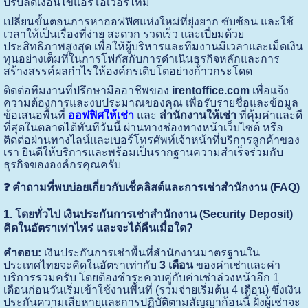
ปรับลดเงื่อนไขแอร์โอเวอร์ไทม์
เปลี่ยนขั้นตอนการหาออฟฟิศแห่งใหม่ที่ยุ่งยาก ซับซ้อน และใช้
เวลาให้เป็นเรื่องที่ง่าย สะดวก รวดเร็ว และเปี่ยมด้วย
ประสิทธิภาพสูงสุด เพื่อให้ผู้บริหารและทีมงานมีเวลาและเม็ดเงิน
ทุนอย่างเต็มที่ในการโฟกัสกับการดำเนินธุรกิจหลักและการ
สร้างสรรค์ผลกำไรให้องค์กรเติบโตอย่างก้าวกระโดด
ติดต่อทีมงานที่ปรึกษามืออาชีพของ
irentoffice.com
เพื่อแจ้ง
ความต้องการและงบประมาณของคุณ เพื่อรับรายชื่อและข้อมูล
ข้อเสนอพื้นที่
ออฟฟิศให้เช่า
และ
สำนักงานให้เช่า
ที่คุ้มค่าและดี
ที่สุดในตลาดได้ทันทีวันนี้ ผ่านทางช่องทางหน้าเว็บไซต์ หรือ
ติดต่อผ่านทางไลน์และเบอร์โทรศัพท์เจ้าหน้าที่บริการลูกค้าของ
เรา ยินดีให้บริการและพร้อมเป็นรากฐานความสำเร็จร่วมกับ
ธุรกิจขององค์กรคุณครับ
❓ คำถามที่พบบ่อยเกี่ยวกับเช็คลิสต์และการเช่าสำนักงาน (FAQ)
1. โดยทั่วไป เงินประกันการเช่าสำนักงาน (Security Deposit)
คิดในอัตราเท่าไหร่ และจะได้คืนเมื่อใด?
คำตอบ:
เงินประกันการเช่าพื้นที่สำนักงานมาตรฐานใน
ประเทศไทยจะคิดในอัตราเท่ากับ
3 เดือน
ของค่าเช่าและค่า
บริการรวมครับ โดยต้องชำระควบคู่กับค่าเช่าล่วงหน้าอีก 1
เดือนก่อนวันเริ่มเข้าใช้งานพื้นที่ (รวมจ่ายเริ่มต้น 4 เดือน) ซึ่งเงิน
ประกันความเสียหายและการปฏิบัติตามสัญญาก้อนนี้ ฝั่งผู้เช่าจะ