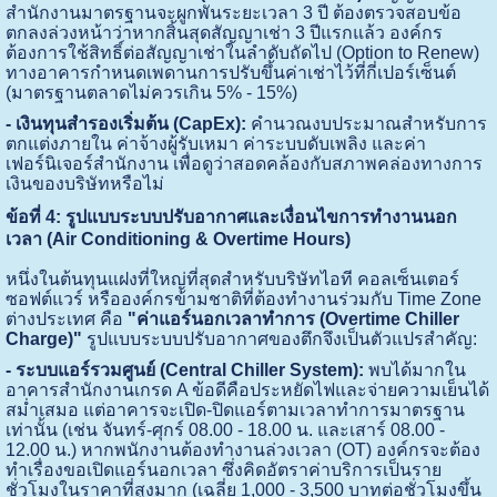
สำนักงานมาตรฐานจะผูกพันระยะเวลา 3 ปี ต้องตรวจสอบข้อ
ตกลงล่วงหน้าว่าหากสิ้นสุดสัญญาเช่า 3 ปีแรกแล้ว องค์กร
ต้องการใช้สิทธิ์ต่อสัญญาเช่าในลำดับถัดไป (Option to Renew)
ทางอาคารกำหนดเพดานการปรับขึ้นค่าเช่าไว้ที่กี่เปอร์เซ็นต์
(มาตรฐานตลาดไม่ควรเกิน 5% - 15%)
- เงินทุนสำรองเริ่มต้น (CapEx):
คำนวณงบประมาณสำหรับการ
ตกแต่งภายใน ค่าจ้างผู้รับเหมา ค่าระบบดับเพลิง และค่า
เฟอร์นิเจอร์สำนักงาน เพื่อดูว่าสอดคล้องกับสภาพคล่องทางการ
เงินของบริษัทหรือไม่
ข้อที่ 4: รูปแบบระบบปรับอากาศและเงื่อนไขการทำงานนอก
เวลา (Air Conditioning & Overtime Hours)
หนึ่งในต้นทุนแฝงที่ใหญ่ที่สุดสำหรับบริษัทไอที คอลเซ็นเตอร์
ซอฟต์แวร์ หรือองค์กรข้ามชาติที่ต้องทำงานร่วมกับ Time Zone
ต่างประเทศ คือ
"ค่าแอร์นอกเวลาทำการ (Overtime Chiller
Charge)"
รูปแบบระบบปรับอากาศของตึกจึงเป็นตัวแปรสำคัญ:
- ระบบแอร์รวมศูนย์ (Central Chiller System):
พบได้มากใน
อาคารสำนักงานเกรด A ข้อดีคือประหยัดไฟและจ่ายความเย็นได้
สม่ำเสมอ แต่อาคารจะเปิด-ปิดแอร์ตามเวลาทำการมาตรฐาน
เท่านั้น (เช่น จันทร์-ศุกร์ 08.00 - 18.00 น. และเสาร์ 08.00 -
12.00 น.) หากพนักงานต้องทำงานล่วงเวลา (OT) องค์กรจะต้อง
ทำเรื่องขอเปิดแอร์นอกเวลา ซึ่งคิดอัตราค่าบริการเป็นราย
ชั่วโมงในราคาที่สูงมาก (เฉลี่ย 1,000 - 3,500 บาทต่อชั่วโมงขึ้น