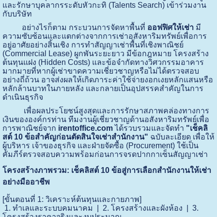
และรักษาบุคลากรระดับหัวกะทิ (Talents Search) เข้าร่วมงาน
กับบริษัท
อย่างไรก็ตาม กระบวนการจัดหาพื้นที่
ออฟฟิศให้เช่า
มี
ความซับซ้อนและแตกต่างจากการเช่าอสังหาริมทรัพย์เพื่อการ
อยู่อาศัยอย่างสิ้นเชิง การทำสัญญาเช่าพื้นที่เชิงพาณิชย์
(Commercial Lease) ผูกพันระยะยาว มีข้อกฎหมาย โครงสร้าง
ต้นทุนแฝง (Hidden Costs) และข้อจำกัดทางวิศวกรรมอาคาร
มากมายที่หากผู้เช่าขาดความเชี่ยวชาญหรือไม่ได้ตรวจสอบ
อย่างถี่ถ้วน อาจส่งผลให้เกิดภาระค่าใช้จ่ายงอกเงยหลักแสนหรือ
หลักล้านบาทในภายหลัง และกลายเป็นอุปสรรคสำคัญในการ
ดำเนินธุรกิจ
เพื่อผลประโยชน์สูงสุดและการรักษาสภาพคล่องทางการ
เงินขององค์กรท่าน ทีมงานผู้เชี่ยวชาญด้านอสังหาริมทรัพย์เพื่อ
การพาณิชย์จาก
irentoffice.com
ได้รวบรวมและจัดทำ
"เช็คลิ
สต์ 10 ข้อสำคัญก่อนตัดสินใจเช่าสำนักงาน"
ฉบับละเอียด เพื่อให้
ผู้บริหาร เจ้าของธุรกิจ และฝ่ายจัดซื้อ (Procurement) ใช้เป็น
คัมภีร์ตรวจสอบความพร้อมก่อนการจรดปากกาเซ็นสัญญาเช่า
โครงสร้างภาพรวม: เช็คลิสต์ 10 ข้อสู่การเลือกสำนักงานให้เช่า
อย่างมืออาชีพ
[ขั้นตอนที่ 1: วิเคราะห์ต้นทุนและกายภาพ] 

 1. ทำเลและระบบคมนาคม  |  2. โครงสร้างและผังห้อง  |  3. 
โครงสร้างราคาจริงและงบประมาณ
