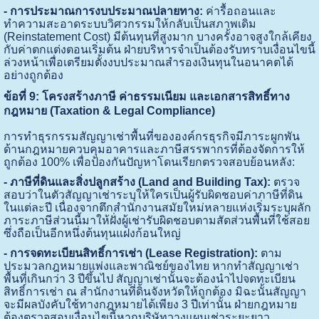
- การประมาณการงบประมาณปลายทาง:
ค่ารื้อถอนและ
ทำความสะอาดระบบวิศวกรรมให้กลับเป็นสภาพเดิม
(Reinstatement Cost) มีต้นทุนที่สูงมาก บางครั้งอาจสูงใกล้เคียง
กับค่าตกแต่งตอนเริ่มต้น ฝ่ายบริหารจำเป็นต้องรับทราบเงื่อนไขนี้
ล่วงหน้าเพื่อเตรียมตั้งงบประมาณสำรองเงินทุนในอนาคตได้
อย่างถูกต้อง
ข้อที่ 9: โครงสร้างภาษี ค่าธรรมเนียม และเอกสารสิทธิ์ทาง
กฎหมาย (Taxation & Legal Compliance)
การทำธุรกรรมสัญญาเช่าพื้นที่ขององค์กรธุรกิจมีภาระผูกพัน
ด้านกฎหมายควบคุมอาคารและภาษีสรรพากรที่ต้องจัดการให้
ถูกต้อง 100% เพื่อป้องกันปัญหาโดนเรียกตรวจสอบย้อนหลัง:
- ภาษีที่ดินและสิ่งปลูกสร้าง (Land and Building Tax):
ตรวจ
สอบว่าในตัวสัญญาเช่าระบุให้ใครเป็นผู้รับผิดชอบค่าภาษีที่ดิน
ในแต่ละปี เนื่องจากตึกสำนักงานสมัยใหม่หลายแห่งเริ่มระบุผลัก
ภาระภาษีส่วนนี้มาให้ฝั่งผู้เช่ารับผิดชอบตามสัดส่วนพื้นที่ใช้สอย
ซึ่งถือเป็นอีกหนึ่งต้นทุนแฝงก้อนใหญ่
- การจดทะเบียนสิทธิ์การเช่า (Lease Registration):
ตาม
ประมวลกฎหมายแพ่งและพาณิชย์ของไทย หากทำสัญญาเช่า
พื้นที่เกินกว่า 3 ปีขึ้นไป สัญญาเช่านั้นจะต้องนำไปจดทะเบียน
สิทธิ์การเช่า ณ สำนักงานที่ดินจังหวัดให้ถูกต้อง มิฉะนั้นสัญญา
จะมีผลบังคับใช้ทางกฎหมายได้เพียง 3 ปีเท่านั้น ฝ่ายกฎหมาย
ต้องตรวจสอบเงื่อนไขนี้หากบริษัทวางแผนเช่าระยะยาว