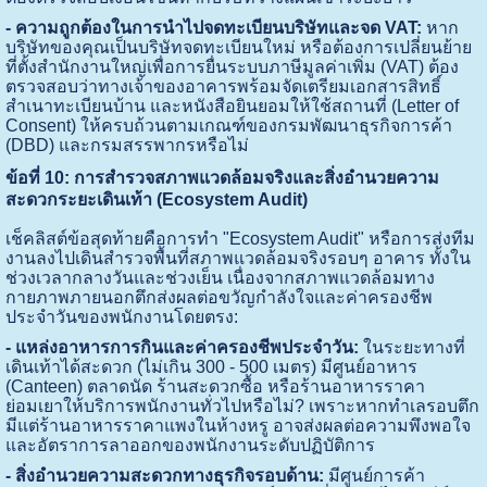
- ความถูกต้องในการนำไปจดทะเบียนบริษัทและจด VAT:
หาก
บริษัทของคุณเป็นบริษัทจดทะเบียนใหม่ หรือต้องการเปลี่ยนย้าย
ที่ตั้งสำนักงานใหญ่เพื่อการยื่นระบบภาษีมูลค่าเพิ่ม (VAT) ต้อง
ตรวจสอบว่าทางเจ้าของอาคารพร้อมจัดเตรียมเอกสารสิทธิ์
สำเนาทะเบียนบ้าน และหนังสือยินยอมให้ใช้สถานที่ (Letter of
Consent) ให้ครบถ้วนตามเกณฑ์ของกรมพัฒนาธุรกิจการค้า
(DBD) และกรมสรรพากรหรือไม่
ข้อที่ 10: การสำรวจสภาพแวดล้อมจริงและสิ่งอำนวยความ
สะดวกระยะเดินเท้า (Ecosystem Audit)
เช็คลิสต์ข้อสุดท้ายคือการทำ "Ecosystem Audit" หรือการส่งทีม
งานลงไปเดินสำรวจพื้นที่สภาพแวดล้อมจริงรอบๆ อาคาร ทั้งใน
ช่วงเวลากลางวันและช่วงเย็น เนื่องจากสภาพแวดล้อมทาง
กายภาพภายนอกตึกส่งผลต่อขวัญกำลังใจและค่าครองชีพ
ประจำวันของพนักงานโดยตรง:
- แหล่งอาหารการกินและค่าครองชีพประจำวัน:
ในระยะทางที่
เดินเท้าได้สะดวก (ไม่เกิน 300 - 500 เมตร) มีศูนย์อาหาร
(Canteen) ตลาดนัด ร้านสะดวกซื้อ หรือร้านอาหารราคา
ย่อมเยาให้บริการพนักงานทั่วไปหรือไม่? เพราะหากทำเลรอบตึก
มีแต่ร้านอาหารราคาแพงในห้างหรู อาจส่งผลต่อความพึงพอใจ
และอัตราการลาออกของพนักงานระดับปฏิบัติการ
- สิ่งอำนวยความสะดวกทางธุรกิจรอบด้าน:
มีศูนย์การค้า