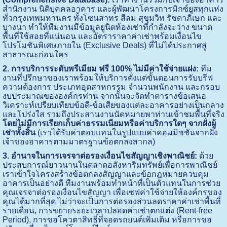
สำนักงาน นิติบุคคลอาคาร และผู้พัฒนาโครงการมิกซ์ยูสทุกแห่ง
ทั่วกรุงเทพมหานคร ทั้งโซนสาทร สีลม สุขุมวิท รัชดาภิเษก และ
บางนา ทำให้ทีมงานมีข้อมูลยูนิตห้องเช่าที่กำลังจะว่าง ขนาด
พื้นที่ใช้สอยที่แน่นอน และอัตราราคาค่าเช่าพร้อมเงื่อนไข
โปรโมชันพิเศษภายใน (Exclusive Deals) ที่ไม่ได้ประกาศสู่
สาธารณะก่อนใคร
2. การบริการระดับพรีเมียม ฟรี 100% ไม่มีค่าใช้จ่ายแฝง:
ทีม
งานที่ปรึกษาของเราพร้อมให้บริการตั่งแต่ขั้นตอนการรับบรีฟ
ความต้องการ ประเภทอุตสาหกรรม จำนวนพนักงาน และกรอบ
งบประมาณขององค์กรท่าน จากนั้นจะจัดทำตารางข้อเสนอ
วิเคราะห์เปรียบเทียบข้อดี-ข้อเสียของแต่ละอาคารอย่างเป็นกลาง
และโปร่งใส รวมถึงประสานงานนัดหมายพาท่านเข้าชมพื้นที่จริง
โดยไม่มีการเรียกเก็บค่าธรรมเนียมหรือค่าบริการใดๆ จากฝั่งผู้
เช่าทั้งสิ้น
(เราได้รับค่าตอบแทนในรูปแบบค่าคอมมิชชันจากฝั่ง
เจ้าของอาคารตามมาตรฐานข้อตกลงสากล)
3. อำนาจในการเจรจาต่อรองเงื่อนไขสัญญาเชิงพาณิชย์:
ด้วย
ประสบการณ์ยาวนานในตลาดอสังหาริมทรัพย์เพื่อการพาณิชย์
เราเข้าใจโครงสร้างข้อตกลงสัญญาและข้อกฎหมายควบคุม
อาคารเป็นอย่างดี ทีมงานพร้อมทำหน้าที่เป็นตัวแทนในการช่วย
คุณเจรจาต่อรองเงื่อนไขสัญญา เพื่อเซฟค่าใช้จ่ายให้องค์กรของ
คุณได้มากที่สุด ไม่ว่าจะเป็นการต่อรองส่วนลดราคาค่าเช่าพื้นที่
รายเดือน, การขยายระยะเวลาปลอดค่าเช่าตกแต่ง (Rent-free
Period), การขอโควตาสิทธิ์ที่จอดรถยนต์เพิ่มเติม หรือการขอ