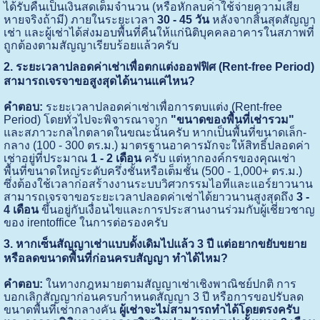
ได้รับคืนเป็นเงินสดเต็มจำนวน (หรือหักลบค่าใช้จ่ายความเสีย
หายจริงถ้ามี) ภายในระยะเวลา
30 - 45 วัน
หลังจากสิ้นสุดสัญญา
เช่า และผู้เช่าได้ส่งมอบพื้นที่คืนให้แก่นิติบุคคลอาคารในสภาพที่
ถูกต้องตามสัญญาเรียบร้อยแล้วครับ
2. ระยะเวลาปลอดค่าเช่าเพื่อตกแต่งออฟฟิศ (Rent-free Period)
สามารถเจรจาขอสูงสุดได้นานแค่ไหน?
คำตอบ:
ระยะเวลาปลอดค่าเช่าเพื่อการตบแต่ง (Rent-free
Period) โดยทั่วไปจะพิจารณาจาก
"ขนาดของพื้นที่เช่ารวม"
และสภาวะกลไกตลาดในขณะนั้นครับ หากเป็นพื้นที่ขนาดเล็ก-
กลาง (100 - 300 ตร.ม.) มาตรฐานอาคารมักจะให้สิทธิ์ปลอดค่า
เช่าอยู่ที่ประมาณ
1 - 2 เดือน
ครับ แต่หากองค์กรของคุณเช่า
พื้นที่ขนาดใหญ่ระดับครึ่งชั้นหรือเต็มชั้น (500 - 1,000+ ตร.ม.)
ซึ่งต้องใช้เวลาก่อสร้างงานระบบวิศวกรรมไอทีและแอร์ยาวนาน
สามารถเจรจาขอระยะเวลาปลอดค่าเช่าได้ยาวนานสูงสุดถึง
3 -
4 เดือน
ขึ้นอยู่กับเงื่อนไขและการประสานงานร่วมกับผู้เชี่ยวชาญ
ของ irentoffice ในการต่อรองครับ
3. หากเซ็นสัญญาเช่าแบบดั้งเดิมไปแล้ว 3 ปี แต่อยากขยับขยาย
หรือลดขนาดพื้นที่ก่อนครบสัญญา ทำได้ไหม?
คำตอบ:
ในทางกฎหมายตามสัญญาเช่าเชิงพาณิชย์ปกติ การ
บอกเลิกสัญญาก่อนครบกำหนดสัญญา 3 ปี หรือการขอปรับลด
ขนาดพื้นที่เช่ากลางคัน
ผู้เช่าจะไม่สามารถทำได้โดยตรงครับ