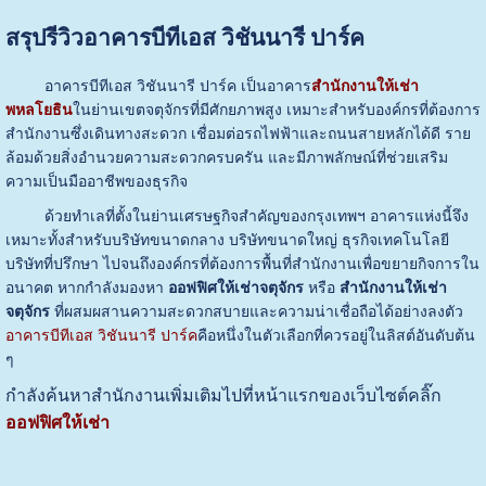
สรุปรีวิวอาคารบีทีเอส วิชันนารี ปาร์ค
อาคารบีทีเอส วิชันนารี ปาร์ค เป็นอาคาร
สำนักงานให้เช่า
พหลโยธิน
ในย่านเขตจตุจักรที่มีศักยภาพสูง เหมาะสำหรับองค์กรที่ต้องการ
สำนักงานซึ่งเดินทางสะดวก เชื่อมต่อรถไฟฟ้าและถนนสายหลักได้ดี ราย
ล้อมด้วยสิ่งอำนวยความสะดวกครบครัน และมีภาพลักษณ์ที่ช่วยเสริม
ความเป็นมืออาชีพของธุรกิจ
ด้วยทำเลที่ตั้งในย่านเศรษฐกิจสำคัญของกรุงเทพฯ อาคารแห่งนี้จึง
เหมาะทั้งสำหรับบริษัทขนาดกลาง บริษัทขนาดใหญ่ ธุรกิจเทคโนโลยี
บริษัทที่ปรึกษา ไปจนถึงองค์กรที่ต้องการพื้นที่สำนักงานเพื่อขยายกิจการใน
อนาคต หากกำลังมองหา
ออฟฟิศให้เช่าจตุจักร
หรือ
สำนักงานให้เช่า
จตุจักร
ที่ผสมผสานความสะดวกสบายและความน่าเชื่อถือได้อย่างลงตัว
อาคารบีทีเอส วิชันนารี ปาร์ค
คือหนึ่งในตัวเลือกที่ควรอยู่ในลิสต์อันดับต้น
ๆ
กำลังค้นหาสำนักงานเพิ่มเติมไปที่หน้าแรกของเว็บไซต์คลิ๊ก
ออฟฟิศให้เช่า