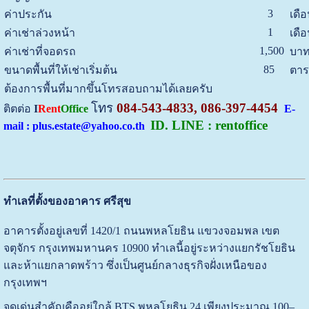
3
ค่าประกัน
เดื
1
ค่าเช่าล่วงหน้า
เดื
1,500
ค่าเช่าที่จอดรถ
บาท
85
ขนาดพื้นที่ให้เช่าเริ่มต้น
ตาร
ต้องการพื้นที่มากขึ้นโทรสอบถามได้เลยครับ
โทร
084-543-4833, 086-397-4454
ติตต่อ
I
Rent
Office
E-
ID. LINE : rentoffice
mail : plus.estate@yahoo.co.th
ทำเลที่ตั้งของอาคาร ศรีสุข
อาคารตั้งอยู่เลขที่ 1420/1 ถนนพหลโยธิน แขวงจอมพล เขต
จตุจักร กรุงเทพมหานคร 10900 ทำเลนี้อยู่ระหว่างแยกรัชโยธิน
และห้าแยกลาดพร้าว ซึ่งเป็นศูนย์กลางธุรกิจฝั่งเหนือของ
กรุงเทพฯ
จุดเด่นสำคัญคืออยู่ใกล้ BTS พหลโยธิน 24 เพียงประมาณ 100–