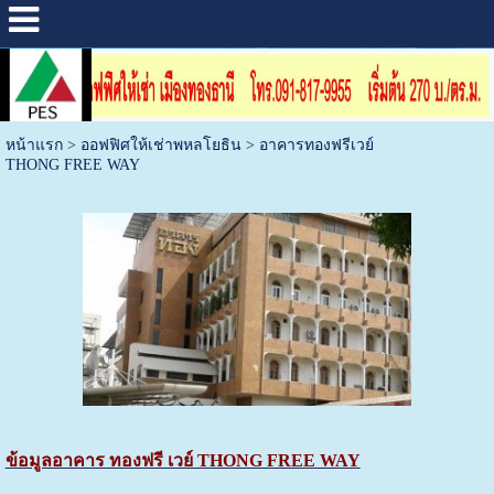
หน้าแรก
>
ออฟฟิศให้เช่าพหลโยธิน
>
อาคารทองฟรีเวย์
THONG FREE WAY
ข้อมูลอาคาร ทองฟรี เวย์ THONG FREE WAY