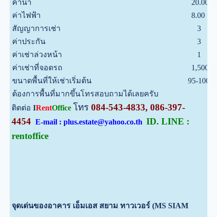
ค่าน้ำ
20.00
บ
ค่าไฟฟ้า
8.00
บ
สัญญาการเช่า
3
ป
ค่าประกัน
3
เ
ค่าเช่าล่วงหน้า
1
เ
ค่าเช่าที่จอดรถ
1,500
บ
ขนาดพื้นที่ให้เช่าเริ่มต้น
95-100
ต
ต้องการพื้นที่มากขึ้นโทรสอบถามได้เลยครับ
โทร
084-543-4833, 086-397-
ติตต่อ
I
Rent
Office
4454
ID. LINE :
E-mail : plus.estate@yahoo.co.th
rentoffice
จุดเด่นของอาคาร เอ็มเอส สยาม ทาวเวอร์ (MS SIAM