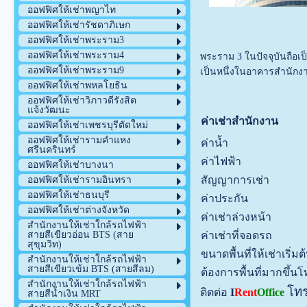
ออฟฟิศให้เช่าพญาไท
ออฟฟิศให้เช่ารัชดาภิเษก
ออฟฟิศให้เช่าพระราม3
ออฟฟิศให้เช่าพระราม4
พระราม 3 ในปัจจุบันถือเป
ออฟฟิศให้เช่าพระราม9
เป็นหนึ่งในอาคารสำนักงา
ออฟฟิศให้เช่าพหลโยธิน
ออฟฟิศให้เช่าวิภาวดีรังสิต
แจ้งวัฒนะ
ค่าเช่าสำนักงาน
ออฟฟิศให้เช่าเพชรบุรีตัดใหม่
ออฟฟิศให้เช่ารามคำแหง
ค่าน้ำ
ศรีนครินทร์
ค่าไฟฟ้า
ออฟฟิศให้เช่าบางนา
สัญญาการเช่า
ออฟฟิศให้เช่ารามอินทรา
ออฟฟิศให้เช่าธนบุรี
ค่าประกัน
ออฟฟิศให้เช่าต่างจังหวัด
ค่าเช่าล่วงหน้า
สำนักงานให้เช่าใกล้รถไฟฟ้า
ค่าเช่าที่จอดรถ
สายสีเขียวอ่อน BTS (สาย
สุขุมวิท)
ขนาดพื้นที่ให้เช่าเริ่มต
สำนักงานให้เช่าใกล้รถไฟฟ้า
สายสีเขียวเข้ม BTS (สายสีลม)
ต้องการพื้นที่มากขึ้
สำนักงานให้เช่าใกล้รถไฟฟ้า
โท
ติตต่อ
I
Rent
Office
สายสีน้ำเงิน MRT