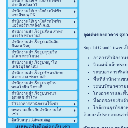
สำนักงานให้เช่าใกล้รถไฟฟ้า
สายสีเหลือง YL
สำนักงานให้เช่าใกล้รถไฟฟ้า
สายสีชมพู PK
สำนักงานให้เช่าใกล้รถไฟฟ้า
แอร์พอร์ตเรลลิงก์ ARL
สำนักงานสำเร็จรูปสีลม สาทร
จุดเด่นของอาคาร ศุภา
บางรัก พระราม3
สำนักงานสำเร็จรูปเพลินจิต
ชิดลม วิทยุ
Supalai Grand Tower เ
สำนักงานสำเร็จรูปสุขุมวิท
อโศก พระโขนง
อาคารสำนักงานร
สำนักงานสำเร็จรูปพญาไท
วิวแม่น้ำเจ้าพร
เพชรบุรีตัดใหม่
ระบบอาคารทันสม
สำนักงานสำเร็จรูปรัชดาภิเษก
ห้วยขวาง พระราม9
พื้นที่สำนักงานข
สำนักงานสำเร็จรูปจตุจักร
ระบบรักษาความ
พหลโยธิน วิภาวดี
โถงอาคารและพื้น
สำนักงานสำเร็จรูปบางนา
อุดมสุข สำโรง
ที่จอดรถรองรับ
รีวิวอาคารสำนักงานให้เช่า
ใกล้ย่านธุรกิจสาท
บทความเกี่ยวกับสำนักงานให้
เช่า
ด้วยองค์ประกอบเหล่านี
ผู้สนับสนุน Advertising
แบบฟอร์มติดต่อกลับ เช่า