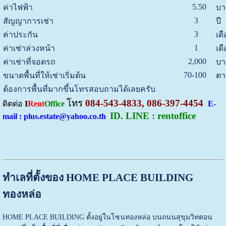
5.50
ค่าไฟฟ้า
บา
3
สัญญาการเช่า
ปี
3
ค่าประกัน
เด
1
ค่าเช่าล่วงหน้า
เด
2,000
ค่าเช่าที่จอดรถ
บา
70-100
ขนาดพื้นที่ให้เช่าเริ่มต้น
ตา
ต้องการพื้นที่มากขึ้นโทรสอบถามได้เลยครับ
โทร
084-543-4833, 086-397-4454
ติตต่อ
I
Rent
Office
E-
ID. LINE : rentoffice
mail : plus.estate@yahoo.co.th
ทำเลที่ตั้งของ HOME PLACE BUILDING
ทองหล่อ
HOME PLACE BUILDING ตั้งอยู่ในโซนทองหล่อ บนถนนสุขุมวิทตอน