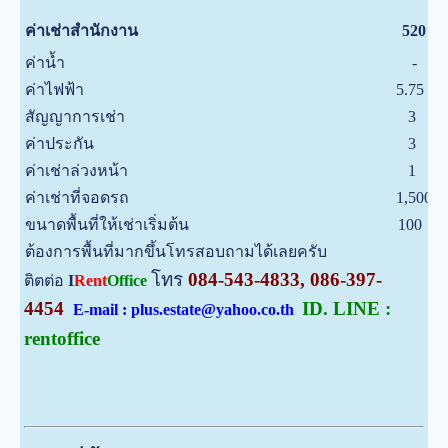
บ
ค่าเช่าสำนักงาน
520
ค่าน้ำ
-
บ
ค่าไฟฟ้า
5.75
บ
สัญญาการเช่า
3
ป
ค่าประกัน
3
เ
ค่าเช่าล่วงหน้า
1
เ
ค่าเช่าที่จอดรถ
1,500
บ
ขนาดพื้นที่ให้เช่าเริ่มต้น
100
ต
ต้องการพื้นที่มากขึ้นโทรสอบถามได้เลยครับ
โทร
084-543-4833, 086-397-
ติตต่อ
I
Rent
Office
4454
ID. LINE :
E-mail : plus.estate@yahoo.co.th
rentoffice