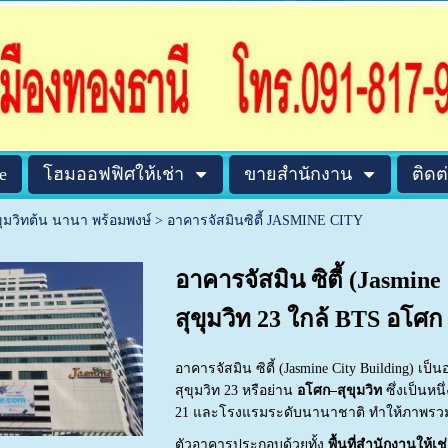
e
โฮมออฟฟิศให้เช่า
ขายสำนักงาน
ติดต
ขุมวิทต้น นานา พร้อมพงษ์
>
อาคารจัสมินซิตี้ JASMINE CITY
อาคารจัสมิน ซิตี้ (Jasmin
สุขุมวิท 23 ใกล้ BTS อโ
อาคารจัสมิน ซิตี้ (Jasmine City Building) 
สุขุมวิท 23 หรือย่าน
อโศก–สุขุมวิท
ซึ่งเป็นหนึ
21 และโรงแรมระดับนานาชาติ ทำให้ภาพรวมข
ตัวอาคารประกอบด้วยทั้ง
พื้นที่สำนักงานให้เช