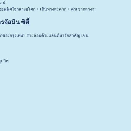
ลน์
 “ออฟฟิศใจกลางอโศก + เดินทางสะดวก + ค่าเช่ากลางๆ”
ัสมิน ซิตี้
ลักของกรุงเทพฯ รายล้อมด้วยแลนด์มาร์กสำคัญ เช่น
ุมวิท