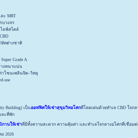
และ MRT
ครบวงจร
ะไลฟ์สไตล์
บ CBD
ษัทต่างชาติ
 Super Grade A
้างหนาแน่น
ท่าโซนเพลินจิต–วิทยุ
ed-use
ity Building) เป็น
ออฟฟิศให้เช่าสุขุมวิทอโศก
ที่โดดเด่นด้วยทำเล CBD ใจกล
ละที่พัก
ักานให้เช่า
ที่มีทั้งความสะดวก ความคุ้มค่า และทำเลใจกลางอโศกที่เชื่อม
คม 2026