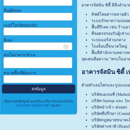
อาคารจัสมิน ซิตี้ มีสิ่ง
ชื่อผู้ติดต่อ
ลิฟต์โดยสารหลายตั
ระบบรักษาความปลอดภั
เบอร์โทรติดต่อกลับ
พื้นที่รีเทล เช่น ร้า
ที่จอดรถรองรับผู้เช่าแ
ระบบแอร์ส่วนกลาง
อีเมล
โถงล็อบบี้ขนาดใหญ่
พื้นที่สำนักงานหลา
สนใจอาคาร/ทำเล
จุดเด่นคือความ “ครบในอาค
อาคารจัสมิน ซิตี้
ขนาดพื้นที่ต้องการ
ด้วยทำเลอโศกและรูปแบบอาค
บริษัทเอเจนซี่ (Marketi
บริษัท Startup และ T
เมื่อท่านส่งข้อมูลผ่านฟอร์ม จะถือว่าท่านยอมรับใน
นโยบายความเป็นส่วนตัว
ของเรา
บริษัทนำเข้า–ส่งออก
บริษัทที่ปรึกษา (Consu
บริษัทกฎหมายขนาดเล
บริษัทต่างชาติ (Branch