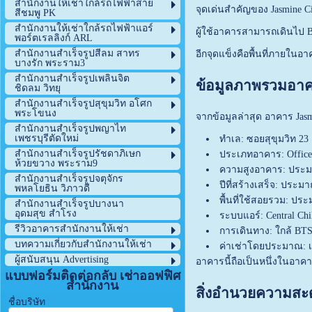
สำนักงานให้เช่าใกล้รถไฟฟ้าสาย
จุดเด่นสำคัญของ Jasmine C
สีชมพู PK
สำนักงานให้เช่าใกล้รถไฟฟ้าแอร์
ผู้ใช้อาคารสามารถเดินไป 
พอร์ตเรลลิงก์ ARL
สำนักงานสำเร็จรูปสีลม สาทร
อีกจุดแข็งคือพื้นที่ภายในอ
บางรัก พระราม3
สำนักงานสำเร็จรูปเพลินจิต
ข้อมูลภาพรวมอาคาร
ชิดลม วิทยุ
สำนักงานสำเร็จรูปสุขุมวิท อโศก
พระโขนง
จากข้อมูลล่าสุด อาคาร Jas
สำนักงานสำเร็จรูปพญาไท
เพชรบุรีตัดใหม่
ทำเล: ซอยสุขุมวิท 2
สำนักงานสำเร็จรูปรัชดาภิเษก
ประเภทอาคาร: Office +
ห้วยขวาง พระราม9
ความสูงอาคาร: ประมา
สำนักงานสำเร็จรูปจตุจักร
ปีที่สร้างเสร็จ: ประม
พหลโยธิน วิภาวดี
พื้นที่ใช้สอยรวม: ปร
สำนักงานสำเร็จรูปบางนา
อุดมสุข สำโรง
ระบบแอร์: Central Chil
รีวิวอาคารสำนักงานให้เช่า
การเดินทาง: ใกล้ BT
บทความเกี่ยวกับสำนักงานให้เช่า
ค่าเช่าโดยประมาณ: เ
ผู้สนับสนุน Advertising
อาคารนี้ถือเป็นหนึ่งในอาค
แบบฟอร์มติดต่อกลับ เช่าออฟฟิศ
สำนักงาน
สิ่งอำนวยความส
ชื่อบริษัท