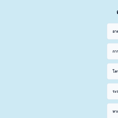
อาค
การ
โคร
ระ
หาก