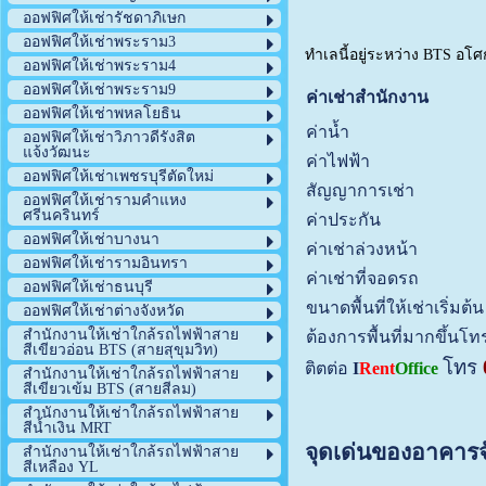
ออฟฟิศให้เช่ารัชดาภิเษก
ออฟฟิศให้เช่าพระราม3
ทำเลนี้อยู่ระหว่าง BTS อโ
ออฟฟิศให้เช่าพระราม4
ออฟฟิศให้เช่าพระราม9
ค่าเช่าสำนักงาน
ออฟฟิศให้เช่าพหลโยธิน
ค่าน้ำ
ออฟฟิศให้เช่าวิภาวดีรังสิต
แจ้งวัฒนะ
ค่าไฟฟ้า
ออฟฟิศให้เช่าเพชรบุรีตัดใหม่
สัญญาการเช่า
ออฟฟิศให้เช่ารามคำแหง
ศรีนครินทร์
ค่าประกัน
ออฟฟิศให้เช่าบางนา
ค่าเช่าล่วงหน้า
ออฟฟิศให้เช่ารามอินทรา
ค่าเช่าที่จอดรถ
ออฟฟิศให้เช่าธนบุรี
ขนาดพื้นที่ให้เช่าเริ่มต้น
ออฟฟิศให้เช่าต่างจังหวัด
สำนักงานให้เช่าใกล้รถไฟฟ้าสาย
ต้องการพื้นที่มากขึ้นโ
สีเขียวอ่อน BTS (สายสุขุมวิท)
โทร
ติตต่อ
I
Rent
Office
สำนักงานให้เช่าใกล้รถไฟฟ้าสาย
สีเขียวเข้ม BTS (สายสีลม)
สำนักงานให้เช่าใกล้รถไฟฟ้าสาย
สีน้ำเงิน MRT
จุดเด่นของอาคารจัส
สำนักงานให้เช่าใกล้รถไฟฟ้าสาย
สีเหลือง YL