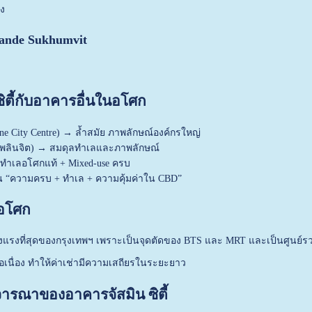
ง
ande Sukhumvit
ซิตี้กับอาคารอื่นในอโศก
One City Centre) → ล้ำสมัย ภาพลักษณ์องค์กรใหญ่
เพลินจิต) → สมดุลทำเลและภาพลักษณ์
่า ทำเลอโศกแท้ + Mixed-use ครบ
าน “ความครบ + ทำเล + ความคุ้มค่าใน CBD”
อโศก
ข็งแรงที่สุดของกรุงเทพฯ เพราะเป็นจุดตัดของ BTS และ MRT และเป็นศูนย
่อเนื่อง ทำให้ค่าเช่ามีความเสถียรในระยะยาว
จารณาของอาคารจัสมิน ซิตี้