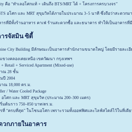
ity คือ “ทำเลอโศกแท้ + เดินถึง BTS/MRT ได้ + โครงการครบวงจร”
BTS อโศก และ MRT สุขุมวิทได้ภายในประมาณ 3–5 นาที ซึ่งถือว่าสะดวก
าคารที่มีทั้งร้านอาหาร คาเฟ่ ร้านสะดวกซื้อ และธนาคาร ทำให้เป็นอาคารที่
จัสมิน ซิตี้
mine City Building มีลักษณะเป็นอาคารสำนักงานขนาดใหญ่ โดยมีรายละเอีย
3 แขวงคลองเตยเหนือ เขตวัฒนา กรุงเทพฯ
 Retail + Serviced Apartment (Mixed-use)
ณ 28 ชั้น
าณปี 2004
ะมาณ 18,000 ตร.ม.
ler / Water Cooled Package
S อโศก และ MRT สุขุมวิท (ประมาณ 200–300 เมตร)
ริ่มต้นราว 750–850 บาท/ตร.ม.
ารที่ “ครบที่สุด” ในโซนอโศก เพราะรวมทั้งออฟฟิศและไลฟ์สไตล์ไว้ในที่เดีย
ะดวกภายในอาคาร