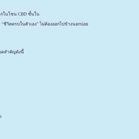
มากในโซน CBD ชั้นใน
มี “ชีวิตครบในตัวเอง” ไม่ต้องออกไปข้างนอกบ่อย
ดสำคัญดังนี้
ว