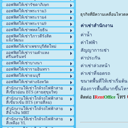
ออฟฟิศให้เช่ารัชดาภิเษก
ออฟฟิศให้เช่าพระราม3
ธุรกิจที่มีความเคลื่อนไหวตล
ออฟฟิศให้เช่าพระราม4
ออฟฟิศให้เช่าพระราม9
ค่าเช่าสำนักงาน
ออฟฟิศให้เช่าพหลโยธิน
ค่าน้ำ
ออฟฟิศให้เช่าวิภาวดีรังสิต
แจ้งวัฒนะ
ค่าไฟฟ้า
ออฟฟิศให้เช่าเพชรบุรีตัดใหม่
สัญญาการเช่า
ออฟฟิศให้เช่ารามคำแหง
ศรีนครินทร์
ค่าประกัน
ออฟฟิศให้เช่าบางนา
ค่าเช่าล่วงหน้า
ออฟฟิศให้เช่ารามอินทรา
ค่าเช่าที่จอดรถ
ออฟฟิศให้เช่าธนบุรี
ขนาดพื้นที่ให้เช่าเริ่มต้น
ออฟฟิศให้เช่าต่างจังหวัด
สำนักงานให้เช่าใกล้รถไฟฟ้าสาย
ต้องการพื้นที่มากขึ้นโ
สีเขียวอ่อน BTS (สายสุขุมวิท)
โทร
ติตต่อ
I
Rent
Office
สำนักงานให้เช่าใกล้รถไฟฟ้าสาย
สีเขียวเข้ม BTS (สายสีลม)
สำนักงานให้เช่าใกล้รถไฟฟ้าสาย
สีน้ำเงิน MRT
สำนักงานให้เช่าใกล้รถไฟฟ้าสาย
สีเหลือง YL