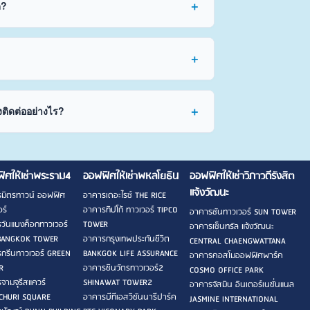
ด?
งติดต่ออย่างไร?
ิศให้เช่าพระราม4
ออฟฟิศให้เช่าพหลโยธิน
ออฟฟิศให้เช่าวิภาวดีรังสิต
แจ้งวัฒนะ
มิตรทาวน์ ออฟฟิศ
อาคารเดอะไรซ์ THE RICE
ร์
อาคารทิปโก้ ทาวเวอร์ TIPCO
อาคารซันทาวเวอร์ SUN TOWER
วันแบงค็อกทาวเวอร์
TOWER
อาคารเซ็นทรัล แจ้งวัฒนะ
BANGKOK TOWER
อาคารกรุงเทพประกันชีวิต
CENTRAL CHAENGWATTANA
กรีนทาวเวอร์ GREEN
BANKGOK LIFE ASSURANCE
อาคารคอสโมออฟฟิศพาร์ค
R
อาคารชินวัตรทาวเวอร์2
COSMO OFFICE PARK
จามจุรีสแควร์
SHINAWAT TOWER2
อาคารจัสมิน อินเตอร์เนชั่นแนล
CHURI SQUARE
อาคารบีทีเอสวิชันนารีปาร์ค
JASMINE INTERNATIONAL