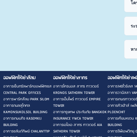
โคร
ระ
หาก
ออฟฟิศให้เช่าสีลม
ออฟฟิศให้เช่าสาทร
ออฟฟิศให้เช่าเพ
อาคารเซ็นทรัลพาร์คออฟฟิศเซส
อาคารโครนอส สาทร ทาวเวอร์
อาคาร140ไวร์เลส 1
CENTRAL PARK OFFICES
KRONOS SATHORN TOWER
อาคารวานิสสา VAN
อาคารพาร์คสีลม PARK SILOM
อาคารเอ็มไพร์ ทาวเวอร์ EMPIRE
อาคารเกษรทาวเวอ
อาคารกมลสุโกศล
TOWER
อาคารคิวเฮ้าส์ เพ
KAMONSUKOLSOL BUILDING
อาคารกรุงเทพ ประกันภัย BANGKOK
PLOENCHIT
อาคารเกษมกิจ KASEMKIJ
INSURANCE YWCA TOWER
อาคารเคียนหงวน 
BUILDING
อาคารเอไอเอ สาทร ทาวเวอร์ AIA
BUILDING
อาคารชลันต์ทิพย์ CHALANTTIP
SATHORN TOWER
อาคารจีพีเอฟวิทยุ