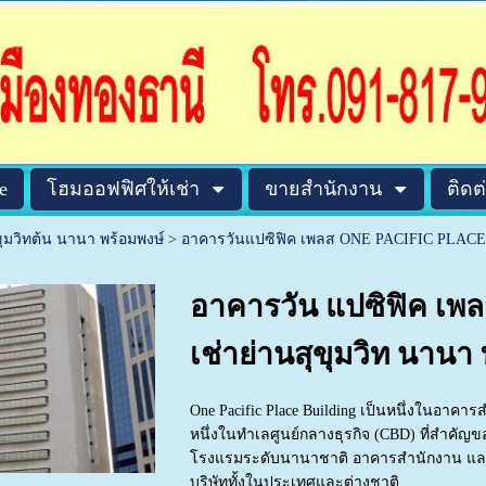
e
โฮมออฟฟิศให้เช่า
ขายสำนักงาน
ติดต
ขุมวิทต้น นานา พร้อมพงษ์
>
อาคารวันแปซิฟิค เพลส ONE PACIFIC PLACE
อาคารวัน แปซิฟิค เพลส
เช่าย่านสุขุมวิท นานา
One Pacific Place Building
เป็นหนึ่งในอาคารส
หนึ่งในทำเลศูนย์กลางธุรกิจ (CBD) ที่สำคัญ
โรงแรมระดับนานาชาติ อาคารสำนักงาน และศูน
บริษัททั้งในประเทศและต่างชาติ