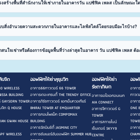
งสร้างพื้นที่สำนักงานให้เช่าภายในอาคารวัน แปซิฟิค เพลส เป็นลักษณะใ
บบสิ่งอำนวยความสะดวกภายในอาคารและไลฟ์สไตล์โดยรอบมีอะไรบ้าง?
สนใจเช่าหรือต้องการข้อมูลพื้นที่ว่างล่าสุดในอาคาร วัน แปซิฟิค เพลส ต้อ
ลินจิต
ออฟฟิศให้เช่าสุขุมวิท
ออฟฟิศให้เช่า
ออฟฟ
รัชดาภิเษก
40 WIRELESS
อาคาร66ทาวเวอร์ 66 TOWER
อาคาร
ISSA BUILDING
อาคารเดอะเทรนดี้ THE TRENDY OFFICE
ทาวเวอ
อาคารเอไอเอคอนเนค
ร์ GAYSORN TOWER
อาคารภิรัชทาวเวอร์ แอทเอ็มควอเทียร์
อาคาร
AIA CONNECT
ลินจิต Q HOUSE
BHIRAJ TOWER AT EMQUARTIER
ONE 
อาคารจีทาวเวอร์ G
อาคารคอมโพแม็ค COMPOMAX
อาคาร
TOWER
KIAN GWAN HOUSE
BUILDING
TOWE
อาคารสกายไนน์
อาคารจัสมินซิตี้ JASMINE CITY
อาคาร
เซ็นเตอร์ SKYY9
 GPF WIRELESS
อาคารซัมเมอร์ฮับออฟฟิศ SUMMER HUB
CHAM
CENTRE