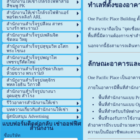
สำนักงานให้เช่าใกล้รถไฟฟ้าสาย
ทำเลที่ตั้งของอาค
สีชมพู PK
สำนักงานให้เช่าใกล้รถไฟฟ้าแอร์
พอร์ตเรลลิงก์ ARL
One Pacific Place Building
ตั
สำนักงานสำเร็จรูปสีลม สาทร
บางรัก พระราม3
ทำเลนานาถือเป็น “จุดเชื่อม
สำนักงานสำเร็จรูปเพลินจิต
พื้นที่นี้มีความต้องการเช่าส
ชิดลม วิทยุ
นอกจากนี้ยังสามารถเดินทา
สำนักงานสำเร็จรูปสุขุมวิท อโศก
พระโขนง
สำนักงานสำเร็จรูปพญาไท
เพชรบุรีตัดใหม่
ลักษณะอาคารและพื
สำนักงานสำเร็จรูปรัชดาภิเษก
ห้วยขวาง พระราม9
One Pacific Place เป็นอา
สำนักงานสำเร็จรูปจตุจักร
พหลโยธิน วิภาวดี
ภายในอาคารมีพื้นที่สำนัก
สำนักงานสำเร็จรูปบางนา
อุดมสุข สำโรง
พื้นที่สำนักงานแบบ P
รีวิวอาคารสำนักงานให้เช่า
พื้นที่สำนักงานแบบ O
บทความเกี่ยวกับสำนักงานให้เช่า
พื้นที่สำหรับบริษัทต่าง
ผู้สนับสนุน Advertising
พื้นที่รองรับการใช้งา
แบบฟอร์มติดต่อกลับ เช่าออฟฟิศ
ตัวอาคารมีระบบอำนวยความ
สำนักงาน
ความเป็นมืออาชีพและควา
ชื่อบริษัท