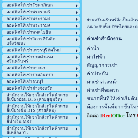
ออฟฟิศให้เช่ารัชดาภิเษก
ออฟฟิศให้เช่าพระราม3
ออฟฟิศให้เช่าพระราม4
ย่านศรีนครินทร์ถือเป็นเส้น
ออฟฟิศให้เช่าพระราม9
เหมาะกับทั้งบริษัทไทยและต่
ออฟฟิศให้เช่าพหลโยธิน
ค่าเช่าสำนักงาน
ออฟฟิศให้เช่าวิภาวดีรังสิต
แจ้งวัฒนะ
ค่าน้ำ
ออฟฟิศให้เช่าเพชรบุรีตัดใหม่
ค่าไฟฟ้า
ออฟฟิศให้เช่ารามคำแหง
ศรีนครินทร์
สัญญาการเช่า
ออฟฟิศให้เช่าบางนา
ค่าประกัน
ออฟฟิศให้เช่ารามอินทรา
ค่าเช่าล่วงหน้า
ออฟฟิศให้เช่าธนบุรี
ออฟฟิศให้เช่าต่างจังหวัด
ค่าเช่าที่จอดรถ
สำนักงานให้เช่าใกล้รถไฟฟ้าสาย
ขนาดพื้นที่ให้เช่าเริ่มต้น
สีเขียวอ่อน BTS (สายสุขุมวิท)
สำนักงานให้เช่าใกล้รถไฟฟ้าสาย
ต้องการพื้นที่มากขึ้นโ
สีเขียวเข้ม BTS (สายสีลม)
โทร
ติตต่อ
I
Rent
Office
สำนักงานให้เช่าใกล้รถไฟฟ้าสาย
สีน้ำเงิน MRT
สำนักงานให้เช่าใกล้รถไฟฟ้าสาย
สีเหลือง YL