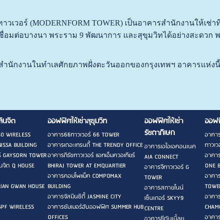
ทาวเวอร์ (MODERNFORM TOWER) เป็นอาคารสำนักงานให้เช่าที่
เชื่อมต่อบางนา พระราม 9 พัฒนาการ และสุขุมวิทได้อย่างสะดวก 
สำนักงานในทำเลศักยภาพฝั่งตะวันออกของกรุงเทพฯ อาคารแห่งนี้ถื
ลินจิต
ออฟฟิศให้เช่าสุขุมวิท
ออฟฟิศให้เช่า
ออฟฟ
รัชดาภิเษก
40 WIRELESS
อาคาร66ทาวเวอร์ 66 TOWER
อาคาร
ISSA BUILDING
อาคารเดอะเทรนดี้ THE TRENDY OFFICE
ทาวเวอ
อาคารเอไอเอคอนเนค
ร์ GAYSORN TOWER
อาคารภิรัชทาวเวอร์ แอทเอ็มควอเทียร์
อาคาร
AIA CONNECT
ลินจิต Q HOUSE
BHIRAJ TOWER AT EMQUARTIER
ONE 
อาคารจีทาวเวอร์ G
อาคารคอมโพแม็ค COMPOMAX
อาคาร
TOWER
KIAN GWAN HOUSE
BUILDING
TOWE
อาคารสกายไนน์
อาคารจัสมินซิตี้ JASMINE CITY
อาคาร
เซ็นเตอร์ SKYY9
 GPF WIRELESS
อาคารซัมเมอร์ฮับออฟฟิศ SUMMER HUB
CHAM
CENTRE
OFFICES
อาคาร
อาคารซีดับเบิ้ลยู