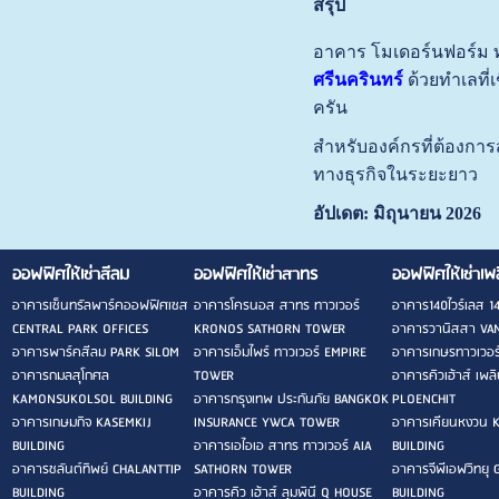
สรุป
อาคาร โมเดอร์นฟอร์ม 
ศรีนครินทร์
ด้วยทำเลที่
ครัน
สำหรับองค์กรที่ต้องการ
ทางธุรกิจในระยะยาว
อัปเดต: มิถุนายน 2026
ออฟฟิศให้เช่าสีลม
ออฟฟิศให้เช่าสาทร
ออฟฟิศให้เช่าเพ
อาคารเซ็นทรัลพาร์คออฟฟิศเซส
อาคารโครนอส สาทร ทาวเวอร์
อาคาร140ไวร์เลส 1
CENTRAL PARK OFFICES
KRONOS SATHORN TOWER
อาคารวานิสสา VAN
อาคารพาร์คสีลม PARK SILOM
อาคารเอ็มไพร์ ทาวเวอร์ EMPIRE
อาคารเกษรทาวเวอ
อาคารกมลสุโกศล
TOWER
อาคารคิวเฮ้าส์ เพ
KAMONSUKOLSOL BUILDING
อาคารกรุงเทพ ประกันภัย BANGKOK
PLOENCHIT
อาคารเกษมกิจ KASEMKIJ
INSURANCE YWCA TOWER
อาคารเคียนหงวน 
BUILDING
อาคารเอไอเอ สาทร ทาวเวอร์ AIA
BUILDING
อาคารชลันต์ทิพย์ CHALANTTIP
SATHORN TOWER
อาคารจีพีเอฟวิทยุ
BUILDING
อาคารคิว เฮ้าส์ ลุมพินี Q HOUSE
BUILDING