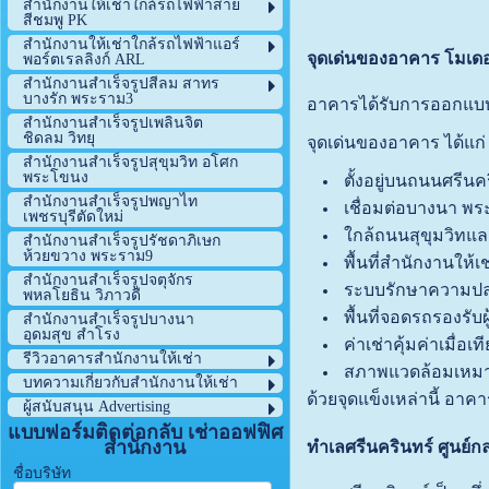
สำนักงานให้เช่าใกล้รถไฟฟ้าสาย
สีชมพู PK
สำนักงานให้เช่าใกล้รถไฟฟ้าแอร์
จุดเด่นของอาคาร โมเดอ
พอร์ตเรลลิงก์ ARL
สำนักงานสำเร็จรูปสีลม สาทร
บางรัก พระราม3
อาคารได้รับการออกแบบเ
สำนักงานสำเร็จรูปเพลินจิต
ชิดลม วิทยุ
จุดเด่นของอาคาร ได้แก่
สำนักงานสำเร็จรูปสุขุมวิท อโศก
พระโขนง
ตั้งอยู่บนถนนศรีน
สำนักงานสำเร็จรูปพญาไท
เชื่อมต่อบางนา พ
เพชรบุรีตัดใหม่
ใกล้ถนนสุขุมวิทแ
สำนักงานสำเร็จรูปรัชดาภิเษก
ห้วยขวาง พระราม9
พื้นที่สำนักงานให
สำนักงานสำเร็จรูปจตุจักร
ระบบรักษาความปลอ
พหลโยธิน วิภาวดี
พื้นที่จอดรถรองรับผู
สำนักงานสำเร็จรูปบางนา
อุดมสุข สำโรง
ค่าเช่าคุ้มค่าเมื่อเ
รีวิวอาคารสำนักงานให้เช่า
สภาพแวดล้อมเหมา
บทความเกี่ยวกับสำนักงานให้เช่า
ด้วยจุดแข็งเหล่านี้ อาค
ผู้สนับสนุน Advertising
แบบฟอร์มติดต่อกลับ เช่าออฟฟิศ
สำนักงาน
ทำเลศรีนครินทร์ ศูนย์ก
ชื่อบริษัท