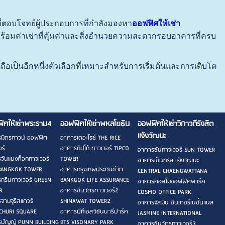
ตอบโจทย์ผู้ประกอบการที่กำลังมองหา
ออฟฟิศให้เช่า
พร้อมค่าเช่าที่คุ้มค่าและสิ่งอำนวยความสะดวกรอบอาคารที่ครบ
อเป็นอีกหนึ่งตัวเลือกที่เหมาะสำหรับการเริ่มต้นและการเติบโต
ิศให้เช่าพระราม4
ออฟฟิศให้เช่าพหลโยธิน
ออฟฟิศให้เช่าวิภาวดีรังสิต
แจ้งวัฒนะ
มิตรทาวน์ ออฟฟิศ
อาคารเดอะไรซ์ THE RICE
ร์
อาคารทิปโก้ ทาวเวอร์ TIPCO
อาคารซันทาวเวอร์ SUN TOWER
วันแบงค็อกทาวเวอร์
TOWER
อาคารเซ็นทรัล แจ้งวัฒนะ
BANGKOK TOWER
อาคารกรุงเทพประกันชีวิต
CENTRAL CHAENGWATTANA
กรีนทาวเวอร์ GREEN
BANKGOK LIFE ASSURANCE
อาคารคอสโมออฟฟิศพาร์ค
R
อาคารชินวัตรทาวเวอร์2
COSMO OFFICE PARK
จามจุรีสแควร์
SHINAWAT TOWER2
อาคารจัสมิน อินเตอร์เนชั่นแนล
CHURI SQUARE
อาคารบีทีเอสวิชันนารีปาร์ค
JASMINE INTERNATIONAL
ปัญญ์ PUNN BUILDING
BTS VISONARY PARK
อาคารชินวัตรทาวเวอร์3