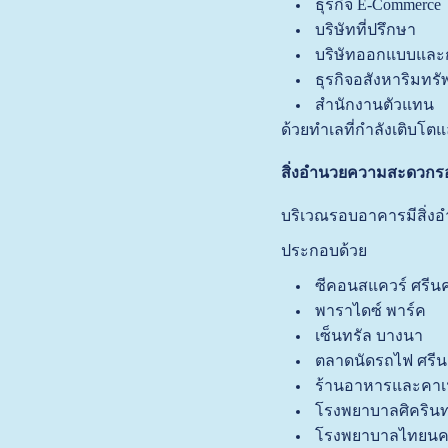
ธุรกิจ E-Commerce
บริษัทที่ปรึกษา
บริษัทออกแบบแล
ธุรกิจอสังหาริมทรัพ
สำนักงานตัวแทน
ด้วยทำเลที่กำลังเติบโตแ
สิ่งอำนวยความสะดวก
บริเวณรอบอาคารมีสิ่ง
ประกอบด้วย
ซีคอนสแควร์ ศรีนค
พาราไดซ์ พาร์ค
เซ็นทรัล บางนา
ตลาดนัดรถไฟ ศรีน
ร้านอาหารและคาเ
โรงพยาบาลศิครินท
โรงพยาบาลไทยนคร