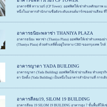
อาคารซีพีทาวเวอร์ CP TOWER
อาคารซีพี ทาวเวอร์ (CP Tower): ออฟฟิศให้เช่าทำเลศักยภาพ แ
หนึ่งในอาคารสำนักงานชื่อดังระดับแลนด์มาร์กของย่านสีลม ที่ได
อาคารธนิยะพลาซ่า THANIYA PLAZA
อาคารธนิยะ พลาซ่า (Thaniya Plaza) ออฟฟิศให้เช่าทำเลทอง
(Thaniya Plaza) ด้วยทำเลที่ตั้งอยู่ใจกลาง CBD ของกรุงเทพ ใกล้ 
อาคารญาดา YADA BUILDING
อาคารญาดา (Yada Building) ออฟฟิศให้เช่าย่านสีลม ทำเลธุ
ดา บิลดิ้ง (Yada Building) เป็นหนึ่งในอาคารสำนักงานที่ การเ
อาคารสีลม19, SILOM 19 BUILDING
อาคารสีลม 19 SILOM 19 BUILDING อาคารสูง 7 ชั้นพื้นที่ให้เช่