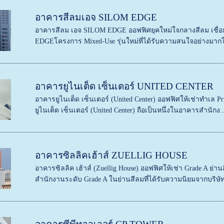
อาคารสีลมเอจ SILOM EDGE
อาคารสีลม เอจ SILOM EDGE ออฟฟิศยุคใหม่ใจกลางสีลม เชื่อ
EDGEโครงการ Mixed-Use รุ่นใหม่ที่ได้รับความสนใจอย่างมากใ
อาคารยูไนเต็ด เซ็นเตอร์ UNITED CENTER
อาคารยูไนเต็ด เซ็นเตอร์ (United Center) ออฟฟิศให้เช่าทำเ
ยูไนเต็ด เซ็นเตอร์ (United Center) ถือเป็นหนึ่งในอาคารสำนักง..
อาคารซิลลิคเฮ้าส์ ZUELLIG HOUSE
อาคารซิลลิค เฮ้าส์ (Zuellig House) ออฟฟิศให้เช่า Grade A 
สำนักงานระดับ Grade A ในย่านสีลมที่ได้รับความนิยมจากบริษั