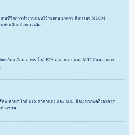
มต่อชีวิตการทำงานแบบไร้รอยต่อ อาคาร สีลม เอจ SILOM
นย่านสีลมด้วยแนวคิด...
ล Prime Area สีลม-สาทร ใกล้ BTS ศาลาแดง และ MRT สีลม อาคาร
.
ย่านสีลม-สาทร ใกล้ BTS ศาลาแดง และ MRT สีลม หากพูดถึงอาคาร
ทต่างชาต...