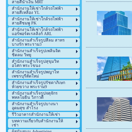
สายสีน้ำเงิน MRT
สำนักงานให้เช่าใกล้รถไฟฟ้า
สายสีเหลือง YL
สำนักงานให้เช่าใกล้รถไฟฟ้า
สายสีชมพู PK
สำนักงานให้เช่าใกล้รถไฟฟ้า
แอร์พอร์ตเรลลิงก์ ARL
สำนักงานสำเร็จรูปสีลม สาทร
บางรัก พระราม3
สำนักงานสำเร็จรูปเพลินจิต
ชิดลม วิทยุ
สำนักงานสำเร็จรูปสุขุมวิท
อโศก พระโขนง
สำนักงานสำเร็จรูปพญาไท
เพชรบุรีตัดใหม่
สำนักงานสำเร็จรูปรัชดาภิเษก
ห้วยขวาง พระราม9
สำนักงานสำเร็จรูปจตุจักร
พหลโยธิน วิภาวดี
สำนักงานสำเร็จรูปบางนา
อุดมสุข สำโรง
รีวิวอาคารสำนักงานให้เช่า
บทความเกี่ยวกับสำนักงานให้
เช่า
ผู้สนับสนุน Advertising