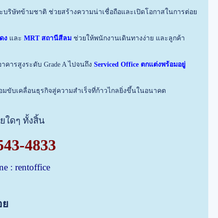
ิษัทข้ามชาติ ช่วยสร้างความน่าเชื่อถือและเปิดโอกาสในการต่อย
แดง
และ
MRT สถานีสีลม
ช่วยให้พนักงานเดินทางง่าย และลูกค้า
อาคารสูงระดับ Grade A ไปจนถึง
Serviced Office ตกแต่งพร้อมอยู่
มขับเคลื่อนธุรกิจสู่ความสำเร็จที่ก้าวไกลยิ่งขึ้นในอนาคต
ยใดๆ ทั้งสิ้น
543-4833
ne : rentoffice
อย