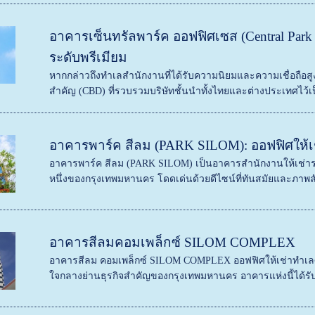
อาคารเซ็นทรัลพาร์ค ออฟฟิศเซส (Central Park 
ระดับพรีเมียม
หากกล่าวถึงทำเลสำนักงานที่ได้รับความนิยมและความเชื่อถือสู
สำคัญ (CBD) ที่รวบรวมบริษัทชั้นนำทั้งไทยและต่างประเทศไว้เ
อาคารพาร์ค สีลม (PARK SILOM): ออฟฟิศให้เช
อาคารพาร์ค สีลม (PARK SILOM) เป็นอาคารสำนักงานให้เช่าระดับ
หนึ่งของกรุงเทพมหานคร โดดเด่นด้วยดีไซน์ที่ทันสมัยและภาพลั
อาคารสีลมคอมเพล็กซ์ SILOM COMPLEX
อาคารสีลม คอมเพล็กซ์ SILOM COMPLEX ออฟฟิศให้เช่าทำเ
ใจกลางย่านธุรกิจสำคัญของกรุงเทพมหานคร อาคารแห่งนี้ได้รับ