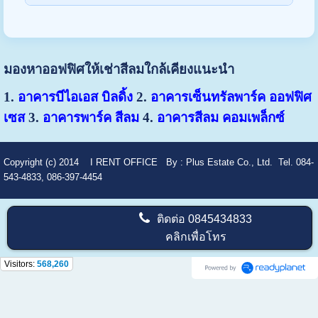
มองหาออฟฟิศให้เช่าสีลมใกล้เคียงแนะนำ
1.
อาคารบีไอเอส บิลดิ้ง
2.
อาคารเซ็นทรัลพาร์ค ออฟฟิศ
เซส
3.
อาคารพาร์ค สีลม
4.
อาคารสีลม คอมเพล็กซ์
Copyright (c) 2014
I RENT OFFICE
By :
Plus Estate Co., Ltd. Tel. 084-
543-4833, 086-397-4454
ติดต่อ
0845434833
คลิกเพื่อโทร
Visitors:
568,260