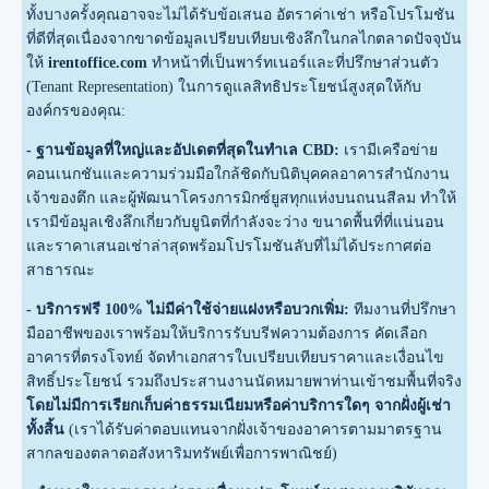
ทั้งบางครั้งคุณอาจจะไม่ได้รับข้อเสนอ อัตราค่าเช่า หรือโปรโมชัน
ที่ดีที่สุดเนื่องจากขาดข้อมูลเปรียบเทียบเชิงลึกในกลไกตลาดปัจจุบัน
ให้
irentoffice.com
ทำหน้าที่เป็นพาร์ทเนอร์และที่ปรึกษาส่วนตัว
(Tenant Representation) ในการดูแลสิทธิประโยชน์สูงสุดให้กับ
องค์กรของคุณ:
- ฐานข้อมูลที่ใหญ่และอัปเดตที่สุดในทำเล CBD:
เรามีเครือข่าย
คอนเนกชันและความร่วมมือใกล้ชิดกับนิติบุคคลอาคารสำนักงาน
เจ้าของตึก และผู้พัฒนาโครงการมิกซ์ยูสทุกแห่งบนถนนสีลม ทำให้
เรามีข้อมูลเชิงลึกเกี่ยวกับยูนิตที่กำลังจะว่าง ขนาดพื้นที่ที่แน่นอน
และราคาเสนอเช่าล่าสุดพร้อมโปรโมชันลับที่ไม่ได้ประกาศต่อ
สาธารณะ
- บริการฟรี 100% ไม่มีค่าใช้จ่ายแฝงหรือบวกเพิ่ม:
ทีมงานที่ปรึกษา
มืออาชีพของเราพร้อมให้บริการรับบรีฟความต้องการ คัดเลือก
อาคารที่ตรงโจทย์ จัดทำเอกสารใบเปรียบเทียบราคาและเงื่อนไข
สิทธิ์ประโยชน์ รวมถึงประสานงานนัดหมายพาท่านเข้าชมพื้นที่จริง
โดยไม่มีการเรียกเก็บค่าธรรมเนียมหรือค่าบริการใดๆ จากฝั่งผู้เช่า
ทั้งสิ้น
(เราได้รับค่าตอบแทนจากฝั่งเจ้าของอาคารตามมาตรฐาน
สากลของตลาดอสังหาริมทรัพย์เพื่อการพาณิชย์)