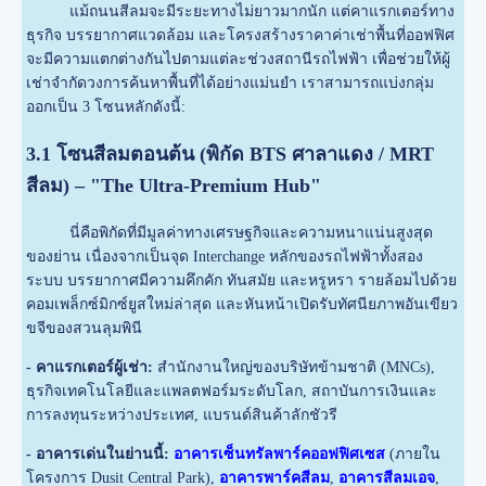
แม้ถนนสีลมจะมีระยะทางไม่ยาวมากนัก แต่คาแรกเตอร์ทาง
ธุรกิจ บรรยากาศแวดล้อม และโครงสร้างราคาค่าเช่าพื้นที่ออฟฟิศ
จะมีความแตกต่างกันไปตามแต่ละช่วงสถานีรถไฟฟ้า เพื่อช่วยให้ผู้
เช่าจำกัดวงการค้นหาพื้นที่ได้อย่างแม่นยำ เราสามารถแบ่งกลุ่ม
ออกเป็น 3 โซนหลักดังนี้:
3.1 โซนสีลมตอนต้น (พิกัด BTS ศาลาแดง / MRT
สีลม) – "The Ultra-Premium Hub"
นี่คือพิกัดที่มีมูลค่าทางเศรษฐกิจและความหนาแน่นสูงสุด
ของย่าน เนื่องจากเป็นจุด Interchange หลักของรถไฟฟ้าทั้งสอง
ระบบ บรรยากาศมีความคึกคัก ทันสมัย และหรูหรา รายล้อมไปด้วย
คอมเพล็กซ์มิกซ์ยูสใหม่ล่าสุด และหันหน้าเปิดรับทัศนียภาพอันเขียว
ขจีของสวนลุมพินี
- คาแรกเตอร์ผู้เช่า:
สำนักงานใหญ่ของบริษัทข้ามชาติ (MNCs),
ธุรกิจเทคโนโลยีและแพลตฟอร์มระดับโลก, สถาบันการเงินและ
การลงทุนระหว่างประเทศ, แบรนด์สินค้าลักชัวรี
- อาคารเด่นในย่านนี้:
อาคารเซ็นทรัลพาร์คออฟฟิศเซส
(ภายใน
โครงการ Dusit Central Park),
อาคารพาร์คสีลม
,
อาคารสีลมเอจ
,