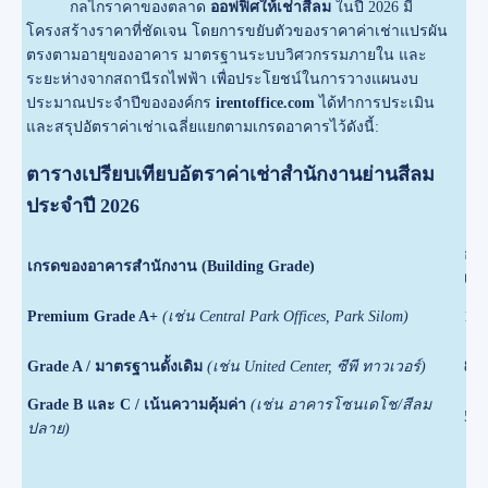
กลไกราคาของตลาด
ออฟฟิศให้เช่าสีลม
ในปี 2026 มี
โครงสร้างราคาที่ชัดเจน โดยการขยับตัวของราคาค่าเช่าแปรผัน
ตรงตามอายุของอาคาร มาตรฐานระบบวิศวกรรมภายใน และ
ระยะห่างจากสถานีรถไฟฟ้า เพื่อประโยชน์ในการวางแผนงบ
ประมาณประจำปีขององค์กร
irentoffice.com
ได้ทำการประเมิน
และสรุปอัตราค่าเช่าเฉลี่ยแยกตามเกรดอาคารไว้ดังนี้:
ตารางเปรียบเทียบอัตราค่าเช่าสำนักงานย่านสีลม
ประจำปี 2026
อัต
เกรดของอาคารสำนักงาน (Building Grade)
เดื
Premium Grade A+
(เช่น Central Park Offices, Park Silom)
1,2
Grade A / มาตรฐานดั้งเดิม
(เช่น United Center, ซีพี ทาวเวอร์)
850
Grade B และ C / เน้นความคุ้มค่า
(เช่น อาคารโซนเดโช/สีลม
500
ปลาย)