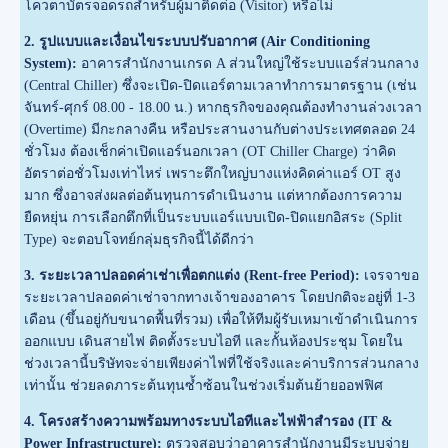
โควตาบัตรจอดรถสำหรับผู้มาติดต่อ (Visitor) หรือไม่
2. รูปแบบและเงื่อนไขระบบปรับอากาศ (Air Conditioning
System):
อาคารสำนักงานเกรด A ส่วนใหญ่ใช้ระบบแอร์ส่วนกลาง
(Central Chiller) ซึ่งจะเปิด-ปิดแอร์ตามเวลาทำการมาตรฐาน (เช่น
จันทร์-ศุกร์ 08.00 - 18.00 น.) หากธุรกิจของคุณต้องทำงานล่วงเวลา
(Overtime) มีกะกลางคืน หรือประสานงานกับต่างประเทศตลอด 24
ชั่วโมง ต้องเช็กค่าเปิดแอร์นอกเวลา (OT Chiller Charge) ว่าคิด
อัตราต่อชั่วโมงเท่าไหร่ เพราะตึกใหญ่บางแห่งคิดค่าแอร์ OT สูง
มาก ซึ่งอาจส่งผลต่อต้นทุนการดำเนินงาน แต่หากต้องการความ
ยืดหยุ่น การเลือกตึกที่เป็นระบบแอร์แบบเปิด-ปิดแยกอิสระ (Split
Type) จะตอบโจทย์กลุ่มธุรกิจนี้ได้ดีกว่า
3. ระยะเวลาปลอดค่าเช่าเพื่อตกแต่ง (Rent-free Period):
เจรจาขอ
ระยะเวลาปลอดค่าเช่าจากทางเจ้าของอาคาร โดยปกติจะอยู่ที่ 1-3
เดือน (ขึ้นอยู่กับขนาดพื้นที่รวม) เพื่อให้ทีมผู้รับเหมาเข้าดำเนินการ
ออกแบบ เดินสายไฟ ติดตั้งระบบไอที และกั้นห้องประชุม โดยใน
ช่วงเวลานี้บริษัทจะจ่ายเพียงค่าไฟที่ใช้จริงและค่าบริการส่วนกลาง
เท่านั้น ช่วยลดภาระต้นทุนซ้ำซ้อนในช่วงเริ่มต้นย้ายออฟฟิศ
4. โครงสร้างความพร้อมทางระบบไอทีและไฟฟ้าสำรอง (IT &
Power Infrastructure):
ตรวจสอบว่าอาคารสำนักงานมีระบบจ่าย