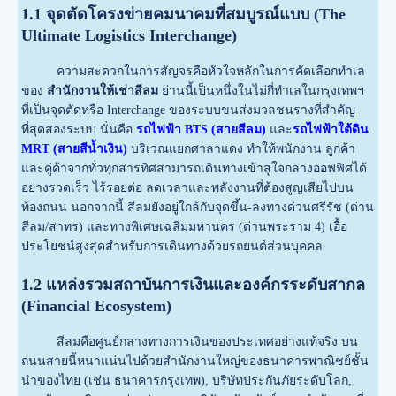
1.1 จุดตัดโครงข่ายคมนาคมที่สมบูรณ์แบบ (The
Ultimate Logistics Interchange)
ความสะดวกในการสัญจรคือหัวใจหลักในการคัดเลือกทำเล
ของ
สำนักงานให้เช่าสีลม
ย่านนี้เป็นหนึ่งในไม่กี่ทำเลในกรุงเทพฯ
ที่เป็นจุดตัดหรือ Interchange ของระบบขนส่งมวลชนรางที่สำคัญ
ที่สุดสองระบบ นั่นคือ
รถไฟฟ้า BTS (สายสีลม)
และ
รถไฟฟ้าใต้ดิน
MRT (สายสีน้ำเงิน)
บริเวณแยกศาลาแดง ทำให้พนักงาน ลูกค้า
และคู่ค้าจากทั่วทุกสารทิศสามารถเดินทางเข้าสู่ใจกลางออฟฟิศได้
อย่างรวดเร็ว ไร้รอยต่อ ลดเวลาและพลังงานที่ต้องสูญเสียไปบน
ท้องถนน นอกจากนี้ สีลมยังอยู่ใกล้กับจุดขึ้น-ลงทางด่วนศรีรัช (ด่าน
สีลม/สาทร) และทางพิเศษเฉลิมมหานคร (ด่านพระราม 4) เอื้อ
ประโยชน์สูงสุดสำหรับการเดินทางด้วยรถยนต์ส่วนบุคคล
1.2 แหล่งรวมสถาบันการเงินและองค์กรระดับสากล
(Financial Ecosystem)
สีลมคือศูนย์กลางทางการเงินของประเทศอย่างแท้จริง บน
ถนนสายนี้หนาแน่นไปด้วยสำนักงานใหญ่ของธนาคารพาณิชย์ชั้น
นำของไทย (เช่น ธนาคารกรุงเทพ), บริษัทประกันภัยระดับโลก,