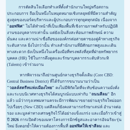
การตัดสินใจเลือกทำเลที่ตั้งสำนักงานใหญ่หรือสถาน
ประกอบการ ถือเป็นหนึ่งในหมุดหมายเชิงกลยุทธ์ที่มีความสำคัญ
สูงสุดของบอร์ดบริหารและผู้ประกอบการทุกยุคทุกสมัย เนื่องจาก
"ออฟฟิศ"
ไม่ได้ทำหน้าที่เป็นเพียงพื้นที่เชิงกายภาพสำหรับปฏิบัติ
งานของบุคลากรเท่านั้น แต่ยังเป็นสิ่งสะท้อนภาพลักษณ์ ความ
มั่นคง และความน่าเชื่อถือขององค์กรต่อสายตาของคู่ค้าทางธุรกิจ
ระดับสากล ยิ่งไปกว่านั้น ทำเลสำนักงานที่มีศักยภาพสูงและเดิน
ทางสะดวก ยังเป็นหนึ่งในเครื่องมือที่ทรงพลังที่สุดที่ฝ่ายทรัพยากร
บุคคล (HR) ใช้ในการดึงดูดและรักษาบุคลากรระดับหัวกะทิ
(Talents) เข้าร่วมงาน
หากพิจารณาถึงย่านศูนย์กลางธุรกิจดั้งเดิม (Core CBD:
Central Business District) ที่ได้รับการขนานนามว่าเป็น
"วอลล์สตรีทแห่งเมืองไทย"
คงไม่มีพิกัดใดที่จะทับซ้อนความมั่งคั่ง
และระบบนิเวศทางธุรกิจได้สมบูรณ์แบบเท่ากับ
"ถนนสีลม"
อีก
แล้ว แม้ว่ากรุงเทพมหานครจะมีการพัฒนาขยายย่านธุรกิจใหม่ออก
ไปเรื่อยๆ (New CBD) แต่สีลมก็ยังคงสามารถรักษาเสน่ห์ อำนาจต่อ
รอง และมูลค่าทางเศรษฐกิจไว้ได้อย่างแข็งแกร่ง และเมื่อก้าวเข้าสู่
ปี
2026
การเปิดตัวของมหาโครงการมิกซ์ยูสและอาคารอัจฉริยะรุ่น
ใหม่ ยิ่งตอกย้ำให้ความต้องการพื้นที่
ออฟฟิศให้เช่าสีลม
และ