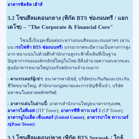
อาคารซิลลิค เฮ้าส์
3.2 โซนสีลมตอนกลาง (พิกัด BTS ช่องนนทรี / แยก
เดโช) – "The Corporate & Financial Core"
โซนนี้เป็นจุดเชื่อมต่อระหว่างถนนสีลมและถนนสาทร (ผ่าน
แนว
รถไฟฟ้า BTS ช่องนนทรี
) บรรยากาศจะมีความเป็นทางการสูง
มาก หนาแน่นไปด้วยตึกสำนักงานสูงระฟ้าดั้งเดิมที่เป็นฐาน
บัญชาการขององค์กรยักษ์ใหญ่ในไทย มีสิ่งอำนวยความสะดวกและ
ศูนย์อาหารขนาดใหญ่รองรับพนักงานจำนวนมาก
- คาแรกเตอร์ผู้เช่า:
ธนาคารพาณิชย์, บริษัทประกันภัยและประกัน
ชีวิตขนาดใหญ่, สำนักงานกฎหมายและการบัญชีชั้นนำ, บริษัท
มหาชนในตลาดหลักทรัพย์
- อาคารเด่นในย่านนี้:
อาคารสำนักงานใหญ่ธนาคารกรุงเทพ,
อาคารไอทีเอฟ
(ITF Tower),
อาคารซีพี ทาวเวอร์ 1
(CP Tower),
อาคารยูไนเต็ด เซ็นเตอร์ (United Center)
,
อาคารปาโซ ทาวเวอร์
ฦ(Paso Tower)
3.3 โซนสีลมตอนปลาย (พิกัด BTS Surasak / ใกล้