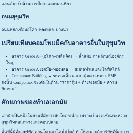
แลนด์มาร์กด้านการศึกษาและท่องเที่ยว
ถนนสุขุมวิท
ถนนหลักเชื่อมอโศก–ทองหล่อ–บางนา
เปรียบเทียบคอมโพแม็คกับอาคารอื่นในสุขุมวิท
อาคาร Grade A+ (อโศก–เพลินจิต) → ล้ำสมัย ภาพลักษณ์องค์กร
ใหญ่
อาคาร Grade A เอกมัย–ทองหล่อ → สมดุลทำเลและไลฟ์สไตล์
Compomax Building → ขนาดเล็ก ค่าเช่าคุ้มค่า เหมาะ SME
ดังนั้น Compomax จะเด่นในด้าน “ราคาคุ้ม + ทำเลเอกมัย + ความ
ยืดหยุ่น”
ศักยภาพของทำเลเอกมัย
เอกมัยเป็นหนึ่งในย่านที่มีการเติบโตต่อเนื่อง เพราะเป็นจุดเชื่อมระหว่าง
สุขุมวิทตอนกลางและตอนปลาย
พื้นที่นี้มีทั้งออฟฟิศ คอนโด และไลฟ์สไตล์ ทำให้เหมาะกับบริษัทที่ต้องการ