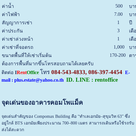
500
ค่าน้ำ
บาท
7.00
ค่าไฟฟ้า
บา
1
สัญญาการเช่า
ปี
3
ค่าประกัน
เดื
1
ค่าเช่าล่วงหน้า
เดื
1,000
ค่าเช่าที่จอดรถ
บาท
170-200
ขนาดพื้นที่ให้เช่าเริ่มต้น
ตา
ต้องการพื้นที่มากขึ้นโทรสอบถามได้เลยครับ
โทร
084-543-4833, 086-397-4454
ติตต่อ
I
Rent
Office
E-
ID. LINE : rentoffice
mail : plus.estate@yahoo.co.th
จุดเด่นของอาคารคอมโพแม็ค
จุดเด่นสำคัญของ Compomax Building คือ “ทำเลเอกมัย–สุขุมวิท 63” ซึ่ง
อยู่ใกล้ BTS เอกมัยเพียงประมาณ 700–800 เมตร สามารถเดินหรือใช้รถรับ
ส่งได้สะดวก