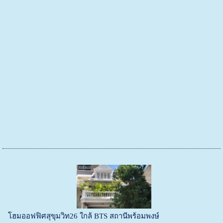
โฮมออฟฟิศสุขุมวิท26 ใกล้ BTS สถานีพร้อมพงษ์