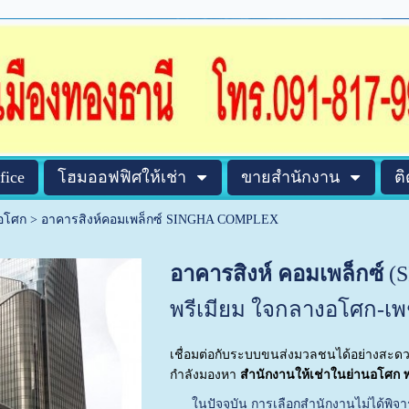
fice
โฮมออฟฟิศให้เช่า
ขายสำนักงาน
ต
าอโศก
>
อาคารสิงห์คอมเพล็กซ์ SINGHA COMPLEX
อาคารสิงห์ คอมเพล็กซ์
(
พรีเมียม ใจกลางอโศก-เพช
เชื่อมต่อกับระบบขนส่งมวลชนได้อย่างสะดวก 
กำลังมองหา
สำนักงานให้เช่าในย่านอโศก
ในปัจจุบัน การเลือกสำนักงานไม่ได้พิจารณา