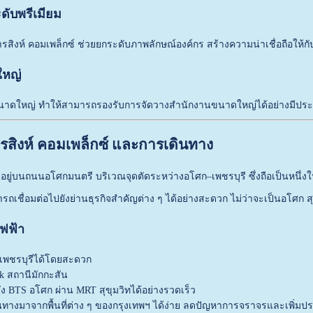
ดับพรีเมียม
สิงห์ คอมเพล็กซ์ ช่วยยกระดับภาพลักษณ์องค์กร สร้างความน่าเชื่อถือให้กับลู
ใหญ่
นาดใหญ่ ทำให้สามารถรองรับการจัดวางสำนักงานขนาดใหญ่ได้อย่างมีประสิท
คารสิงห์ คอมเพล็กซ์ และการเดินทาง
้งอยู่บนถนนอโศกมนตรี บริเวณจุดตัดระหว่างอโศก–เพชรบุรี ซึ่งถือเป็นหนึ่ง
มารถเชื่อมต่อไปยังย่านธุรกิจสำคัญต่าง ๆ ได้อย่างสะดวก ไม่ว่าจะเป็นอโศก
ฟฟ้า
ีเพชรบุรีได้โดยสะดวก
nk สถานีมักกะสัน
ัง BTS อโศก ผ่าน MRT สุขุมวิทได้อย่างรวดเร็ว
ทางมาจากพื้นที่ต่าง ๆ ของกรุงเทพฯ ได้ง่าย ลดปัญหาการจราจรและเพิ่มป