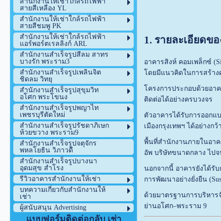
สำนักงานให้เช่าใกล้รถไฟฟ้า
สายสีเหลือง YL
สำนักงานให้เช่าใกล้รถไฟฟ้า
สายสีชมพู PK
สำนักงานให้เช่าใกล้รถไฟฟ้า
1. รายละเอียดขอ
แอร์พอร์ตเรลลิงก์ ARL
สำนักงานสำเร็จรูปสีลม สาทร
บางรัก พระราม3
อาคารสิงห์ คอมเพล็กซ์ (
สำนักงานสำเร็จรูปเพลินจิต
โดยมีแนวคิดในการสร้างศ
ชิดลม วิทยุ
โครงการประกอบด้วยอาคารส
สำนักงานสำเร็จรูปสุขุมวิท
อโศก พระโขนง
ติดต่อได้อย่างครบวงจร
สำนักงานสำเร็จรูปพญาไท
เพชรบุรีตัดใหม่
ตัวอาคารได้รับการออกแบ
สำนักงานสำเร็จรูปรัชดาภิเษก
เมืองกรุงเทพฯ ได้อย่างก
ห้วยขวาง พระราม9
พื้นที่สำนักงานภายในอาค
สำนักงานสำเร็จรูปจตุจักร
พหลโยธิน วิภาวดี
อัพ บริษัทขนาดกลาง ไป
สำนักงานสำเร็จรูปบางนา
อุดมสุข สำโรง
นอกจากนี้ อาคารยังได้ร
รีวิวอาคารสำนักงานให้เช่า
การพัฒนาอย่างยั่งยืน (Sust
บทความเกี่ยวกับสำนักงานให้
ด้วยมาตรฐานการบริหารจัด
เช่า
ย่านอโศก–พระราม 9
ผู้สนับสนุน Advertising
แบบฟอร์มติดต่อกลับ เช่า