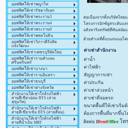
ออฟฟิศให้เช่าพญาไท
ออฟฟิศให้เช่ารัชดาภิเษก
ออฟฟิศให้เช่าพระราม3
ต่อเนื่องจากทั้งบริษัทไท
ออฟฟิศให้เช่าพระราม4
โครงการมิกซ์ยูสระดับแล
ออฟฟิศให้เช่าพระราม9
อสังหาริมทรัพย์ที่ทันสม
ออฟฟิศให้เช่าพหลโยธิน
ด้วยทำเลที่ตั้งบนถนนอโ
ออฟฟิศให้เช่าวิภาวดีรังสิต
แจ้งวัฒนะ
ค่าเช่าสำนักงาน
ออฟฟิศให้เช่าเพชรบุรีตัดใหม่
ออฟฟิศให้เช่ารามคำแหง
ค่าน้ำ
ศรีนครินทร์
ค่าไฟฟ้า
ออฟฟิศให้เช่าบางนา
สัญญาการเช่า
ออฟฟิศให้เช่ารามอินทรา
ออฟฟิศให้เช่าธนบุรี
ค่าประกัน
ออฟฟิศให้เช่าต่างจังหวัด
ค่าเช่าล่วงหน้า
สำนักงานให้เช่าใกล้รถไฟฟ้า
ค่าเช่าที่จอดรถ
สายสีเขียวอ่อน BTS (สาย
สุขุมวิท)
ขนาดพื้นที่ให้เช่าเริ่มต
สำนักงานให้เช่าใกล้รถไฟฟ้า
สายสีเขียวเข้ม BTS (สายสีลม)
ต้องการพื้นที่มากขึ้
สำนักงานให้เช่าใกล้รถไฟฟ้า
โท
ติตต่อ
I
Rent
Office
สายสีน้ำเงิน MRT