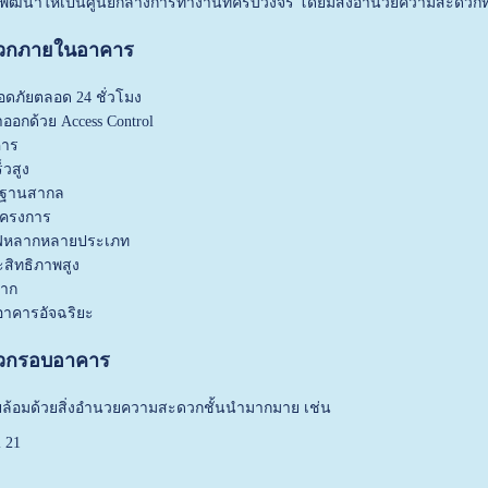
ารพัฒนาให้เป็นศูนย์กลางการทำงานที่ครบวงจร โดยมีสิ่งอำนวยความสะดว
ดวกภายในอาคาร
ดภัยตลอด 24 ชั่วโมง
อกด้วย Access Control
คาร
็วสูง
ตรฐานสากล
นโครงการ
ฟ่หลากหลายประเภท
สิทธิภาพสูง
มาก
อาคารอัจฉริยะ
ดวกรอบอาคาร
้อมด้วยสิ่งอำนวยความสะดวกชั้นนำมากมาย เช่น
l 21