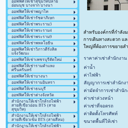
ออฟฟิศให้เช่าสุขุมวิทปลาย
อ่อนนุช บางจาก บางนา
ออฟฟิศให้เช่าพญาไท
ออฟฟิศให้เช่ารัชดาภิเษก
ออฟฟิศให้เช่าพระราม3
ออฟฟิศให้เช่าพระราม4
สำหรับองค์กรที่กำลัง
ออฟฟิศให้เช่าพระราม9
การเดินทางสะดวก และค่
ออฟฟิศให้เช่าพหลโยธิน
ใหญ่ที่ต้องการขยายสำ
ออฟฟิศให้เช่าวิภาวดีรังสิต
แจ้งวัฒนะ
ราคาค่าเช่าสำนักงา
ออฟฟิศให้เช่าเพชรบุรีตัดใหม่
ออฟฟิศให้เช่ารามคำแหง
ค่าน้ำ
ศรีนครินทร์
ค่าไฟฟ้า
ออฟฟิศให้เช่าบางนา
สัญญาการเช่าสำนักง
ออฟฟิศให้เช่ารามอินทรา
ออฟฟิศให้เช่าธนบุรี
ค่ามัดจำการเช่าสำนั
ออฟฟิศให้เช่าต่างจังหวัด
ค่าเช่าล่วงหน้า
สำนักงานให้เช่าใกล้รถไฟฟ้า
สายสีเขียวอ่อน BTS (สาย
ค่าเช่าที่จอดรถ
สุขุมวิท)
ค่าติดตั้งโทรศัพท์
สำนักงานให้เช่าใกล้รถไฟฟ้า
สายสีเขียวเข้ม BTS (สายสีลม)
ขนาดพื้นที่ให้เช่า
สำนักงานให้เช่าใกล้รถไฟฟ้า