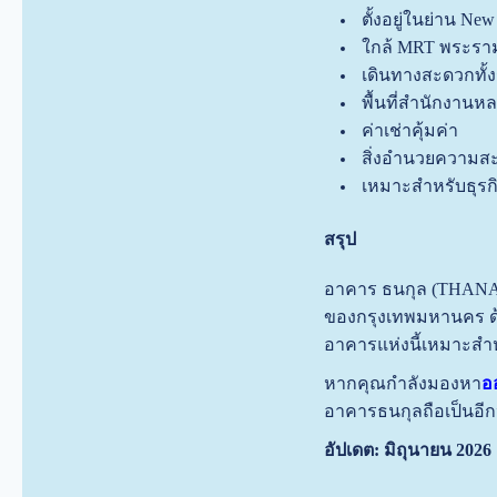
ตั้งอยู่ในย่าน N
ใกล้ MRT พระรา
เดินทางสะดวกทั้
พื้นที่สำนักงา
ค่าเช่าคุ้มค่า
สิ่งอำนวยความส
เหมาะสำหรับธุรก
สรุป
อาคาร ธนกุล (THANAKU
ของกรุงเทพมหานคร ด้
อาคารแห่งนี้เหมาะสำห
หากคุณกำลังมองหา
อ
อาคารธนกุลถือเป็นอีก
อัปเดต: มิถุนายน 2026