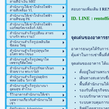
สายสีน้ำเงิน MRT
สำนักงานให้เช่าใกล้รถไฟฟ้า
สอบถามเพิ่มเติม
I RE
สายสีเหลือง YL
สำนักงานให้เช่าใกล้รถไฟฟ้า
ID. LINE : rentoffi
สายสีชมพู PK
สำนักงานให้เช่าใกล้รถไฟฟ้า
แอร์พอร์ตเรลลิงก์ ARL
สำนักงานสำเร็จรูปสีลม สาทร
บางรัก พระราม3
จุดเด่นของอาคารธ
สำนักงานสำเร็จรูปเพลินจิต
ชิดลม วิทยุ
อาคารธนกุลได้รับกา
สำนักงานสำเร็จรูปสุขุมวิท
อโศก พระโขนง
คุ้มค่าในการเช่าพื้นที
สำนักงานสำเร็จรูปพญาไท
เพชรบุรีตัดใหม่
จุดเด่นของอาคาร ได้แ
สำนักงานสำเร็จรูปรัชดาภิเษก
ห้วยขวาง พระราม9
ตั้งอยู่ในย่านพร
สำนักงานสำเร็จรูปจตุจักร
เดินทางสะดวกเช
พหลโยธิน วิภาวดี
พื้นที่สำนักงาน
สำนักงานสำเร็จรูปบางนา
อุดมสุข สำโรง
รองรับทั้งธุรกิ
รีวิวอาคารสำนักงานให้เช่า
ระบบรักษาความป
บทความเกี่ยวกับสำนักงานให้
ระบบควบคุมการ
เช่า
ลิฟต์โดยสารมาต
ผู้สนับสนุน Advertising