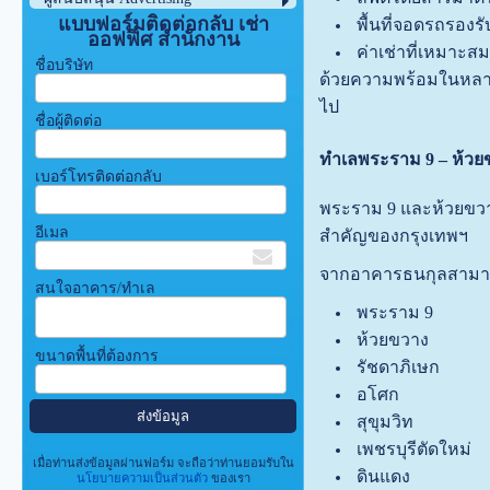
แบบฟอร์มติดต่อกลับ เช่า
พื้นที่จอดรถรองรับ
ออฟฟิศ สำนักงาน
ค่าเช่าที่เหมาะสม
ชื่อบริษัท
ด้วยความพร้อมในหลายด
ไป
ชื่อผู้ติดต่อ
ทำเลพระราม 9 – ห้วย
เบอร์โทรติดต่อกลับ
พระราม 9 และห้วยขวางถื
อีเมล
สำคัญของกรุงเทพฯ
จากอาคารธนกุลสามารถเ
สนใจอาคาร/ทำเล
พระราม 9
ห้วยขวาง
ขนาดพื้นที่ต้องการ
รัชดาภิเษก
อโศก
สุขุมวิท
เพชรบุรีตัดใหม่
เมื่อท่านส่งข้อมูลผ่านฟอร์ม จะถือว่าท่านยอมรับใน
ดินแดง
นโยบายความเป็นส่วนตัว
ของเรา