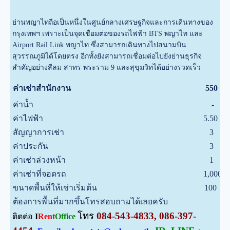
ย่านพญาไทถือเป็นหนึ่งในศูนย์กลางเศรษฐกิจและการเดินทางของ
กรุงเทพฯ เพราะเป็นจุดเชื่อมต่อของรถไฟฟ้า BTS พญาไท และ
Airport Rail Link พญาไท ซึ่งสามารถเดินทางไปสนามบิน
สุวรรณภูมิได้โดยตรง อีกทั้งยังสามารถเชื่อมต่อไปยังย่านธุรกิจ
สำคัญอย่างสีลม สาทร พระราม 9 และสุขุมวิทได้อย่างรวดเร็ว
บ
ค่าเช่าสำนักงาน
550
ค่าน้ำ
-
บ
ค่าไฟฟ้า
5.50
บ
สัญญาการเช่า
3
ป
ค่าประกัน
3
เ
ค่าเช่าล่วงหน้า
1
เ
ค่าเช่าที่จอดรถ
1,000
บ
ขนาดพื้นที่ให้เช่าเริ่มต้น
100
ต
ต้องการพื้นที่มากขึ้นโทรสอบถามได้เลยครับ
โทร
084-543-4833, 086-397-
ติตต่อ
I
Rent
Office