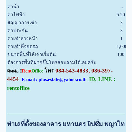
ค่าน้ำ
-
บ
ค่าไฟฟ้า
5.50
บ
สัญญาการเช่า
3
ป
ค่าประกัน
3
เ
ค่าเช่าล่วงหน้า
1
เ
ค่าเช่าที่จอดรถ
1,000
บ
ขนาดพื้นที่ให้เช่าเริ่มต้น
100
ต
ต้องการพื้นที่มากขึ้นโทรสอบถามได้เลยครับ
โทร
084-543-4833, 086-397-
ติตต่อ
I
Rent
Office
4454
ID. LINE :
E-mail : plus.estate@yahoo.co.th
rentoffice
ทำเลที่ตั้งของอาคาร มหานคร ยิปซั่ม พญาไท