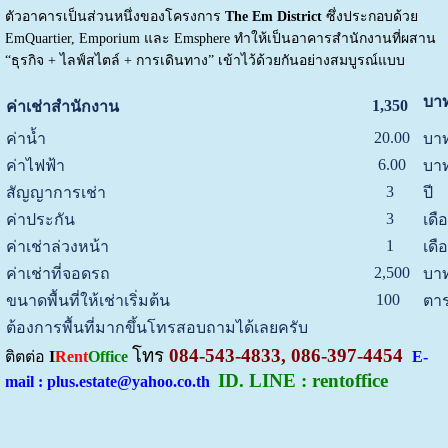
ตัวอาคารเป็นส่วนหนึ่งของโครงการ
The Em District
ซึ่งประกอบด้วย
EmQuartier, Emporium และ Emsphere ทำให้เป็นอาคารสำนักงานที่ผสาน
“ธุรกิจ + ไลฟ์สไตล์ + การเดินทาง” เข้าไว้ด้วยกันอย่างสมบูรณ์แบบ
บาท
1,350
ค่าเช่าสำนักงาน
20.00
ค่าน้ำ
บาท
6.00
ค่าไฟฟ้า
บาท
3
สัญญาการเช่า
ปี
3
ค่าประกัน
เดื
1
ค่าเช่าล่วงหน้า
เดื
2,500
ค่าเช่าที่จอดรถ
บาท
100
ขนาดพื้นที่ให้เช่าเริ่มต้น
ตาร
ต้องการพื้นที่มากขึ้นโทรสอบถามได้เลยครับ
โทร
084-543-4833, 086-397-4454
ติตต่อ
I
Rent
Office
E-
ID. LINE : rentoffice
mail : plus.estate@yahoo.co.th