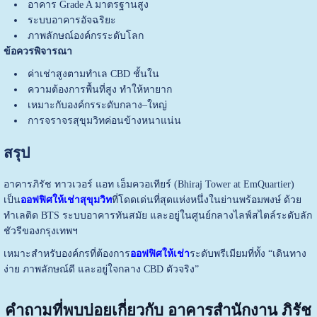
อาคาร Grade A มาตรฐานสูง
ระบบอาคารอัจฉริยะ
ภาพลักษณ์องค์กรระดับโลก
ข้อควรพิจารณา
ค่าเช่าสูงตามทำเล CBD ชั้นใน
ความต้องการพื้นที่สูง ทำให้หายาก
เหมาะกับองค์กรระดับกลาง–ใหญ่
การจราจรสุขุมวิทค่อนข้างหนาแน่น
สรุป
อาคารภิรัช ทาวเวอร์ แอท เอ็มควอเทียร์ (Bhiraj Tower at EmQuartier)
เป็น
ออฟฟิศให้เช่าสุขุมวิท
ที่โดดเด่นที่สุดแห่งหนึ่งในย่านพร้อมพงษ์ ด้วย
ทำเลติด BTS ระบบอาคารทันสมัย และอยู่ในศูนย์กลางไลฟ์สไตล์ระดับลัก
ชัวรีของกรุงเทพฯ
เหมาะสำหรับองค์กรที่ต้องการ
ออฟฟิศให้เช่า
ระดับพรีเมียมที่ทั้ง “เดินทาง
ง่าย ภาพลักษณ์ดี และอยู่ใจกลาง CBD ตัวจริง”
คำถามที่พบบ่อยเกี่ยวกับ อาคารสำนักงาน ภิรัช