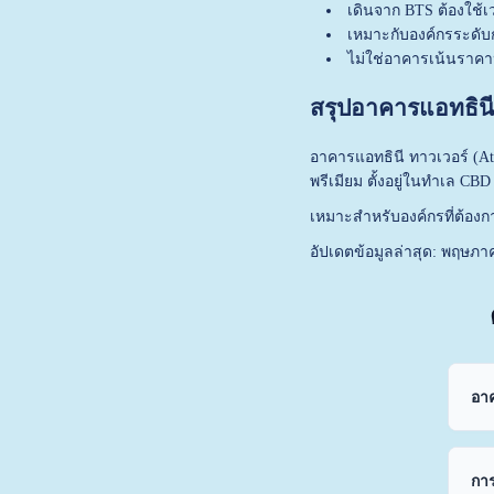
เดินจาก BTS ต้องใช้เ
เหมาะกับองค์กรระดับ
ไม่ใช่อาคารเน้นราค
สรุปอาคารแอทธินี
อาคารแอทธินี ทาวเวอร์ (At
พรีเมียม ตั้งอยู่ในทำเล C
เหมาะสำหรับองค์กรที่ต้อง
อัปเดตข้อมูลล่าสุด: พฤษภา
อาค
การ