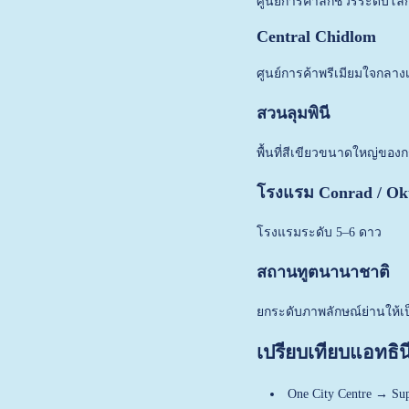
ศูนย์การค้าลักชัวรีระดับโล
Central Chidlom
ศูนย์การค้าพรีเมียมใจกลางเ
สวนลุมพินี
พื้นที่สีเขียวขนาดใหญ่ของก
โรงแรม Conrad / Oku
โรงแรมระดับ 5–6 ดาว
สถานทูตนานาชาติ
ยกระดับภาพลักษณ์ย่านให้เป็
เปรียบเทียบแอทธิน
One City Centre → Sup