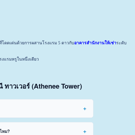
+ ที่โดดเด่นด้วยการผสานโรงแรม 5 ดาวกับ
อาคารสำนักงานให้เช่า
ระดับ
งแรมหรูในหนึ่งเดียว
นี ทาวเวอร์ (Athenee Tower)
นไหม?