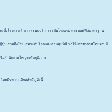
ราะผสานทั้งโรงแรม 5 ดาว ระบบบริการระดับโรงแรม และออฟฟิศมาตรฐาน
ละญี่ปุ่น รวมถึงโรงแรมระดับโลกและสวนลุมพินี ทำให้บรรยากาศโดยรอบมี
 หรือสำนักงานใหญ่ระดับภูมิภาค
 โดยมีรายละเอียดสำคัญดังนี้