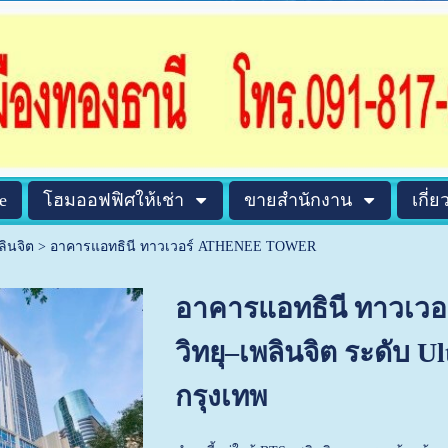
e
โฮมออฟฟิศให้เช่า
ขายสำนักงาน
เกี่ย
ลินจิต
>
อาคารแอทธินี ทาวเวอร์ ATHENEE TOWER
อาคารแอทธินี ทาวเวอร
วิทยุ–เพลินจิต ระดับ
กรุงเทพ