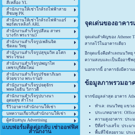
สีเหลือง YL
สำนักงานให้เช่าใกล้รถไฟฟ้าสาย
สีชมพู PK
สำนักงานให้เช่าใกล้รถไฟฟ้าแอร์
จุดเด่นของอาคารแ
พอร์ตเรลลิงก์ ARL
สำนักงานสำเร็จรูปสีลม สาทร
บางรัก พระราม3
จุดเด่นสำคัญของ Athenee 
สำนักงานสำเร็จรูปเพลินจิต
สากลไว้ในอาคารเดียว
ชิดลม วิทยุ
สำนักงานสำเร็จรูปสุขุมวิท อโศก
อีกจุดแข็งคือทำเลถนนวิทย
พระโขนง
ความสงบและเป็นมืออาชีพส
สำนักงานสำเร็จรูปพญาไท
เพชรบุรีตัดใหม่
นอกจากนี้ อาคารยังมีความเ
สำนักงานสำเร็จรูปรัชดาภิเษก
ห้วยขวาง พระราม9
ข้อมูลภาพรวมอาค
สำนักงานสำเร็จรูปจตุจักร
พหลโยธิน วิภาวดี
สำนักงานสำเร็จรูปบางนา
จากข้อมูลล่าสุด อาคาร Ath
อุดมสุข สำโรง
ทำเล: ถนนวิทยุ แขวงล
รีวิวอาคารสำนักงานให้เช่า
ประเภทอาคาร: Office B
บทความเกี่ยวกับสำนักงานให้เช่า
ความสูงอาคาร: ประมา
ผู้สนับสนุน Advertising
ปีที่สร้างเสร็จ: ประม
แบบฟอร์มติดต่อกลับ เช่าออฟฟิศ
สำนักงาน
พื้นที่ใช้สอยรวม: ปร