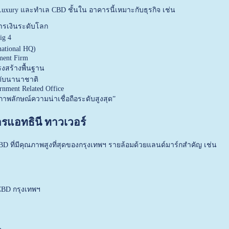
Luxury และทำเล CBD ชั้นใน อาคารนี้เหมาะกับธุรกิจ เช่น
รเงินระดับโลก
ig 4
national HQ)
tment Firm
งสร้างพื้นฐาน
ับนานาชาติ
rnment Related Office
ภาพลักษณ์ความน่าเชื่อถือระดับสูงสุด”
รแอทธินี ทาวเวอร์
BD ที่มีคุณภาพสูงที่สุดของกรุงเทพฯ รายล้อมด้วยแลนด์มาร์กสำคัญ เช่น
CBD กรุงเทพฯ