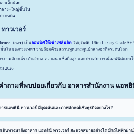
วลาเล็กน้อย
กลาง–ใหญ่ขึ้นไป
าประหยัด
 ทาวเวอร์
henee Tower) เป็น
ออฟฟิศให้เช่าเพลินจิต
-วิทยุระดับ Ultra Luxury Grade A
BD ชั้นในของกรุงเทพฯ รายล้อมด้วยสถานทูตและศูนย์กลางธุรกิจระดับโลก
การภาพลักษณ์ระดับสากล ความน่าเชื่อถือสูง และประสบการณ์ออฟฟิศแบบโร
คม 2026
คำถามที่พบบ่อยเกี่ยวกับ อาคารสำนักงาน แอทธิ
ารแอทธินี ทาวเวอร์ มีจุดเด่นและภาพลักษณ์เชิงธุรกิจอย่างไร?
เดินทางมายังอาคาร แอทธินี ทาวเวอร์ สะดวกสบายอย่างไร มีรถไฟฟ้าผ่า