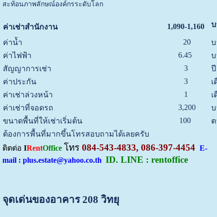
สะท้อนภาพลักษณ์องค์กรระดับโลก
บ
1,090-1,160
ค่าเช่าสำนักงาน
20
ค่าน้ำ
บ
6.45
ค่าไฟฟ้า
บ
3
สัญญาการเช่า
ปี
3
ค่าประกัน
เ
1
ค่าเช่าล่วงหน้า
เ
3,200
ค่าเช่าที่จอดรถ
บ
100
ขนาดพื้นที่ให้เช่าเริ่มต้น
ต
ต้องการพื้นที่มากขึ้นโทรสอบถามได้เลยครับ
โทร
084-543-4833, 086-397-4454
ติตต่อ
I
Rent
Office
E-
ID. LINE : rentoffice
mail : plus.estate@yahoo.co.th
จุดเด่นของอาคาร 208 วิทยุ