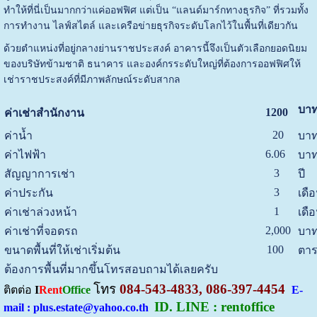
ทำให้ที่นี่เป็นมากกว่าแค่ออฟฟิศ แต่เป็น “แลนด์มาร์กทางธุรกิจ” ที่รวมทั้ง
การทำงาน ไลฟ์สไตล์ และเครือข่ายธุรกิจระดับโลกไว้ในพื้นที่เดียวกัน
ด้วยตำแหน่งที่อยู่กลางย่านราชประสงค์ อาคารนี้จึงเป็นตัวเลือกยอดนิยม
ของบริษัทข้ามชาติ ธนาคาร และองค์กรระดับใหญ่ที่ต้องการออฟฟิศให้
เช่าราชประสงค์ที่มีภาพลักษณ์ระดับสากล
บาท
1200
ค่าเช่าสำนักงาน
20
ค่าน้ำ
บาท
6.06
ค่าไฟฟ้า
บาท
3
สัญญาการเช่า
ปี
3
ค่าประกัน
เดื
1
ค่าเช่าล่วงหน้า
เดื
2,000
ค่าเช่าที่จอดรถ
บาท
100
ขนาดพื้นที่ให้เช่าเริ่มต้น
ตาร
ต้องการพื้นที่มากขึ้นโทรสอบถามได้เลยครับ
โทร
084-543-4833, 086-397-4454
ติตต่อ
I
Rent
Office
E-
ID. LINE : rentoffice
mail : plus.estate@yahoo.co.th