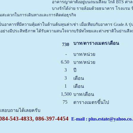
อาคารญาดาตั้งอยู่บนถนนสีลม ใกล้ BTS ศาล
บางรักได้ง่าย รายล้อมด้วยธนาคาร โรงแรม
ามสะดวกในการเดินทางและการติดต่อธุรกิจ
อาคารที่มีความคุ้มค่าในด้านต้นทุนค่าเช่า เมื่อเทียบกับอาคาร Grade A รุ
่างมีประสิทธิภาพ ได้รับความสนใจจากบริษัทไทยและต่างชาติในย่านสีล
บาท/ตารางเมตร/เดือน
730
-
บาท/หน่วย
6.50
บาท/หน่วย
3
ปี
3
เดือน
1
เดือน
1,500
บาท/เดือน
75
ตารางเมตรขึ้นไป
ทรสอบถามได้เลยครับ
084-543-4833, 086-397-4454
E-mail : plus.estate@yahoo.co