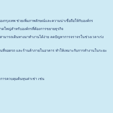
งกรุงเทพ ช่วยเพิ่มภาพลักษณ์และความน่าเชื่อถือให้กับองค์กร
ดใหญ่สำหรับองค์กรที่ต้องการขยายธุรกิจ
กงานสามารถเดินทางมาทำงานได้ง่าย ลดปัญหาการจราจรในช่วงเวลาเร่ง
พื้นที่จอดรถ และร้านค้าภายในอาคาร ทำให้เหมาะกับการทำงานในระยะ
ารควบคุมต้นทุนค่าเช่า เช่น