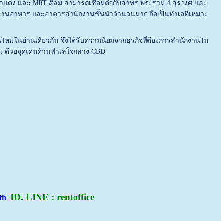
าแดง และ MRT สีลม สามารถเชื่อมต่อกับสาทร พระราม 4 สุรวงศ์ และ
 ร้านอาหาร และอาคารสำนักงานชั้นนำจำนวนมาก ถือเป็นทำเลที่เหมาะ
่นใหม่ในย่านเดียวกัน จึงได้รับความนิยมจากธุรกิจที่ต้องการสำนักงานใน
ม ด้วยจุดเด่นด้านทำเลใจกลาง CBD
ID. LINE : rentoffice
.th