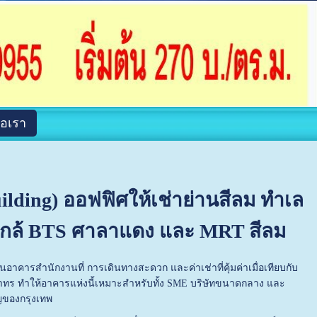
่อเรา
ding) ออฟฟิศให้เช่าย่านสีลม ทำเล
 ใกล้ BTS ศาลาแดง และ MRT สีลม
ในอาคารสำนักงานที่ การเดินทางสะดวก และค่าเช่าที่คุ้มค่าเมื่อเทียบกับ
สาทร ทำให้อาคารแห่งนี้เหมาะสำหรับทั้ง SME บริษัทขนาดกลาง และ
ญของกรุงเทพ