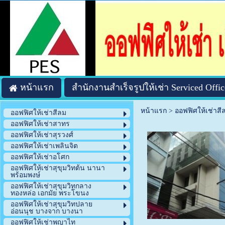
หน้าแรก
สำนักงานสำเร็จรูปให้เช่า Serviced Offic
หน้าแรก
>
ออฟฟิศให้เช่าสี
ออฟฟิศให้เช่าสีลม
ออฟฟิศให้เช่าสาทร
ออฟฟิศให้เช่าสุรวงศ์
ออฟฟิศให้เช่าเพลินจิต
ออฟฟิศให้เช่าอโศก
ออฟฟิศให้เช่าสุขุมวิทต้น นานา
พร้อมพงษ์
ออฟฟิศให้เช่าสุขุมวิทกลาง
ทองหล่อ เอกมัย พระโขนง
ออฟฟิศให้เช่าสุขุมวิทปลาย
อ่อนนุช บางจาก บางนา
ออฟฟิศให้เช่าพญาไท