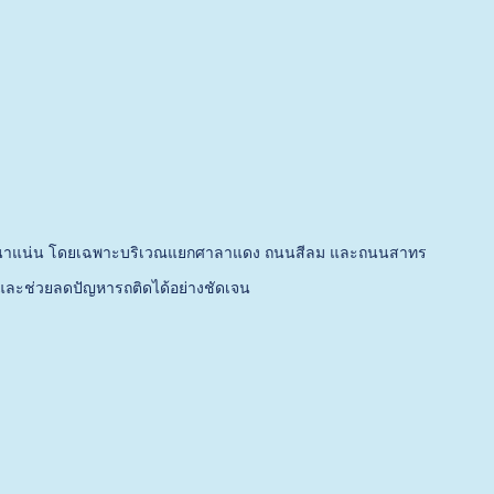
ข้างหนาแน่น โดยเฉพาะบริเวณแยกศาลาแดง ถนนสีลม และถนนสาทร
มากและช่วยลดปัญหารถติดได้อย่างชัดเจน