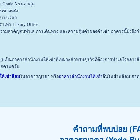
 Grade A รุ่นล่าสุด
่อนข้างหนัก
นบางเวลา
าเท่า Luxury Office
ความสำคัญกับทำเล การเดินทาง และความคุ้มค่าของค่าเช่า อาคารนี้ยังถือว
) เป็นอาคารสำนักงานให้เช่าที่เหมาะสำหรับธุรกิจที่ต้องการทำเลใจกลางส
วกครบครัน
ห้เช่าสีลม
ในอาคารญาดา หรือ
อาคารสำนักงานให้เช่า
อื่นในย่านสีลม สาทร
คำถามที่พบบ่อย (F
อาคารญาดา (Yada Bui