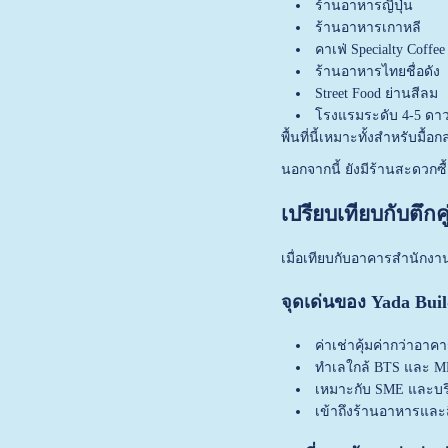
ร้านอาหารญี่ปุ่น
ร้านอาหารเกาหลี
คาเฟ่ Specialty Coffee
ร้านอาหารไทยชื่อดัง
Street Food ย่านสีลม
โรงแรมระดับ 4-5 ดา
พื้นที่นี้เหมาะทั้งสำหรับ
นอกจากนี้ ยังมีร้านสะดวก
เปรียบเทียบกับตึกค
เมื่อเทียบกับอาคารสำนักงาน
จุดเด่นของ Yada Buil
ค่าเช่าคุ้มค่ากว่าอาค
ทำเลใกล้ BTS และ M
เหมาะกับ SME และบ
เข้าถึงร้านอาหารแล