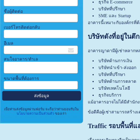
ธุรกิจ E-commerce
บริษัทที่ปรึกษา
ชื่อผู้ติดต่อ
SME และ Startup
อาคารนี้เหมาะกับองค์กรที่
เบอร์โทรติดต่อกลับ
บริษัทดังที่อยู่ในตึก
อีเมล
อาคารญาดามีผู้เช่าหลากหลา
สนใจอาคาร/ทำเล
บริษัทด้านการเงิน
บริษัทนำเข้า-ส่งออก
บริษัทที่ปรึกษา
ขนาดพื้นที่ต้องการ
บริษัทด้านการตลาด
บริษัทเทคโนโลยี
ธุรกิจบริการ
แม้อาคารอาจไม่ได้มีสำนักง
เมื่อท่านส่งข้อมูลผ่านฟอร์ม จะถือว่าท่านยอมรับใน
ข้อดีคือผู้เช่าสามารถสร้างเ
นโยบายความเป็นส่วนตัว
ของเรา
Traffic รอบพื้นที