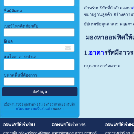
สำหรับบริษัทที่กำลังมองหา
อ
ชื่อผู้ติดต่อ
ขยายฐานลูกค้า สร้างความน่
อัปเดตข้อมูลล่าสุด: พฤษภา
เบอร์โทรติดต่อกลับ
มองหาออฟฟิศให้เ
อีเมล
1.
อาคา
รรัศมีถาวร 
สนใจอาคาร/ทำเล
กรุณากรอกข้อความ...
ขนาดพื้นที่ต้องการ
เมื่อท่านส่งข้อมูลผ่านฟอร์ม จะถือว่าท่านยอมรับใน
นโยบายความเป็นส่วนตัว
ของเรา
ออฟฟิศให้เช่าสีลม
ออฟฟิศให้เช่าสาทร
ออฟฟิศให้เช่าเพ
อาคารเซ็นทรัลพาร์คออฟฟิศเซส
อาคารโครนอส สาทร ทาวเวอร์
อาคาร140ไวร์เลส 1