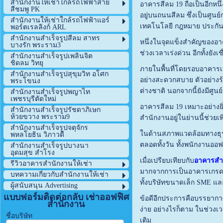
สำนักงานให้เช่าใกล้รถไฟฟ้าสาย
อาคารสีลม 19 ถือเป็นอีกหนึ
สีชมพู PK
อยู่บนถนนสีลม ซึ่งเป็นศู
สำนักงานให้เช่าใกล้รถไฟฟ้าแอร์
เทคโนโลยี กฎหมาย ประกัน อ
พอร์ตเรลลิงก์ ARL
สำนักงานสำเร็จรูปสีลม สาทร
หนึ่งในจุดแข็งสำคัญของอา
บางรัก พระราม3
ช่วงเวลาเร่งด่วน อีกทั้งยัง
สำนักงานสำเร็จรูปเพลินจิต
ชิดลม วิทยุ
ภายในพื้นที่โดยรอบอาคารเ
สำนักงานสำเร็จรูปสุขุมวิท อโศก
อย่างสะดวกสบาย ตัวอย่างร
พระโขนง
ต่างชาติ นอกจากนี้ยังมีศูน
สำนักงานสำเร็จรูปพญาไท
เพชรบุรีตัดใหม่
อาคารสีลม 19 เหมาะอย่างยิ่
สำนักงานสำเร็จรูปรัชดาภิเษก
ห้วยขวาง พระราม9
สำนักงานอยู่ในย่านนี้ช่วยเพ
สำนักงานสำเร็จรูปจตุจักร
ในด้านสภาพแวดล้อมทางธุรกิ
พหลโยธิน วิภาวดี
ตลอดทั้งวัน ทั้งพนักงานออฟฟ
สำนักงานสำเร็จรูปบางนา
อุดมสุข สำโรง
เมื่อเปรียบเทียบกับ
อาคารสำน
รีวิวอาคารสำนักงานให้เช่า
มากจากการเป็นอาคารเกรด A 
บทความเกี่ยวกับสำนักงานให้เช่า
ทั้งบริษัทขนาดเล็ก SME 
ผู้สนับสนุน Advertising
แบบฟอร์มติดต่อกลับ เช่าออฟฟิศ
ข้อดีอีกประการคือบรรยากาศ
สำนักงาน
ง่าย อย่างไรก็ตาม ในช่วงเ
ชื่อบริษัท
เติม