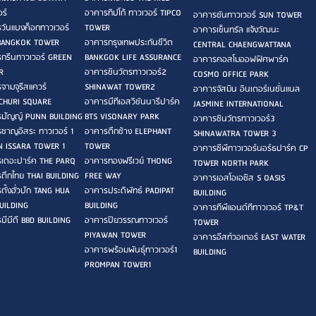
ร์
อาคารทิปโก้ ทาวเวอร์ TIPCO
อาคารซันทาวเวอร์ SUN TOWER
วันแบงค็อกทาวเวอร์
TOWER
อาคารเซ็นทรัล แจ้งวัฒนะ
BANGKOK TOWER
อาคารกรุงเทพประกันชีวิต
CENTRAL CHAENGWATTANA
กรีนทาวเวอร์ GREEN
BANKGOK LIFE ASSURANCE
อาคารคอสโมออฟฟิศพาร์ค
R
อาคารชินวัตรทาวเวอร์2
COSMO OFFICE PARK
จามจุรีสแควร์
SHINAWAT TOWER2
อาคารจัสมิน อินเตอร์เนชั่นแนล
CHURI SQUARE
อาคารบีทีเอสวิชันนารีปาร์ค
JASMINE INTERNATIONAL
ปัญญ์ PUNN BUILDING
BTS VISONARY PARK
อาคารชินวัตรทาวเวอร์3
ชาญอิสระ ทาวเวอร์ 1
อาคารตึกช้าง ELEPHANT
SHINAWATRA TOWER 3
 ISSARA TOWER 1
TOWER
อาคารซีพีทาวเวอร์นอร์ธปาร์ค CP
เดอะปาร์ค THE PARQ
อาคารทองฟรีเวย์ THONG
TOWER NORTH PARK
ตึกไทย THAI BUILDING
FREE WAY
อาคารเอสโอเอซิส S OASIS
ตั้งฮั่วปัก TANG HUA
อาคารประดิพัทธ์ PADIPAT
BUILDING
UILDING
BUILDING
อาคารทีพีแอนด์ทีทาวเวอร์ TP&T
บีบีดี BBD BUILDING
อาคารปิยวรรณทาวเวอร์
TOWER
PIYAWAN TOWER
อาคารอีสท์วอเตอร์ EAST WATER
อาคารพร้อมพันธ์ุทาวเวอร์1
BUILDING
PROMPAN TOWER1