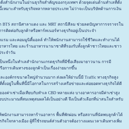
ั้งสำนักงานในย่านธุรกิจสำคัญของกรุงเทพฯ ด้วยจุดเด่นด้านทำเลที่ตั้ง
ี้เหมาะสำหรับธุรกิจหลากหลายประเภท ไม่ว่าจะเป็นบริษัทด้านการเงิน
ไฟฟ้า BTS สถานีศาลาแดง และ MRT สถานีสีลม ช่วยลดปัญหาการจราจรใน
ีการติดต่อกับลูกค้าหรือพาร์ทเนอร์ทางธุรกิจอยู่เป็นประจำ
แรม และคอมมูนิตี้มอลล์ ทำให้พนักงานสามารถใช้ชีวิตและทำงานได้
้านอาหารไทย และร้านอาหารนานาชาติที่รองรับทั้งลูกค้าชาวไทยและชาว
ตประจำวัน
เป็นหนึ่งในทำเลสำนักงานเกรดธุรกิจที่มีชื่อเสียงมายาวนาน การมี
หรือการเดินทางของลูกค้าเป็นเรื่องง่ายมากขึ้น
ละองค์กรขนาดใหญ่จำนวนมาก ส่งผลให้ย่านนี้มี Traffic ทางธุรกิจสูง
ี่ตั้งอยู่ในพื้นที่นี้มีโอกาสในการสร้างเครือข่ายและต่อยอดทางธุรกิจได้ดี
าของค่าเช่าเมื่อเทียบกับทำเล CBD หลายแห่ง บางอาคารอาจมีค่าเช่าสูง
ระมาณที่สมเหตุสมผลได้เป็นอย่างดี จึงเป็นตัวเลือกที่น่าสนใจสำหรับ
นักงานสามารถหาร้านอาหาร พื้นที่พักผ่อน หรือสถานที่นัดพบลูกค้าได้
จใจกลางเมือง ผู้ที่ใช้รถยนต์ส่วนตัวอาจต้องวางแผนเวลาเดินทางเพิ่ม