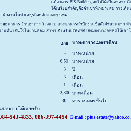
แม้อาคาร BIS Building จะไม่ได้เป็นอาคาร Gr
ได้เปรียบสำคัญคือค่าเช่าที่เหมาะสม การเ
สำนักงานในทำเลธุรกิจหลักของกรุงเทพ
มด้วยธนาคาร ร้านอาหาร โรงแรม และอาคารสำนักงานชื่อดังจำนวนมาก ทำให้เ
งานที่น่าสนใจในย่านสีลม-สาทร สำหรับบริษัทที่กำลังมองหาออฟฟิศให้เช่
บาท/ตารางเมตร/เดือน
400
-
บาท/หน่วย
6.50
บาท/หน่วย
3
ปี
3
เดือน
1
เดือน
2,800
บาท/เดือน
30
ตารางเมตรขึ้นไป
ทรสอบถามได้เลยครับ
084-543-4833, 086-397-4454
E-mail : plus.estate@yahoo.co