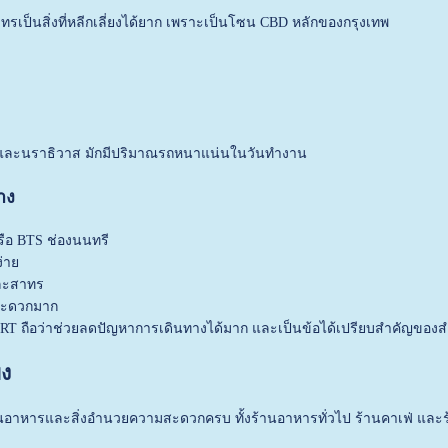
สาทรเป็นสิ่งที่หลีกเลี่ยงได้ยาก เพราะเป็นโซน CBD หลักของกรุงเทพ
ละนราธิวาส มักมีปริมาณรถหนาแน่นในวันทำงาน
าง
ือ BTS ช่องนนทรี
ง่าย
ละสาทร
สะดวกมาก
MRT ถือว่าช่วยลดปัญหาการเดินทางได้มาก และเป็นข้อได้เปรียบสำคัญของส
ยง
ีร้านอาหารและสิ่งอำนวยความสะดวกครบ ทั้งร้านอาหารทั่วไป ร้านคาเฟ่ และร