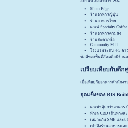
สถานที่ใกล้อาคาร เช่น
Silom Edge
ร้านอาหารญี่ปุ่น
ร้านอาหารไทย
คาเฟ่ Specialty Coffee
ร้านอาหารตามสั่ง
ร้านสะดวกซื้อ
Community Mall
โรงแรมระดับ 4-5 ดา
ข้อดีของพื้นที่สีลมคือมีร้
เปรียบเทียบกับตึก
เมื่อเทียบกับอาคารสำนักงานใ
จุดแข็งของ BIS Buil
ค่าเช่าคุ้มกว่าอาคาร 
ทำเล CBD เดินทางส
เหมาะกับ SME และบ
เข้าถึงร้านอาหารแล