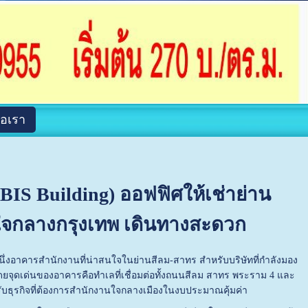
่อเรา
(BIS Building) ออฟฟิศให้เช่าย่าน
จใจกลางกรุงเทพ เดินทางสะดวก
ีกหนึ่งอาคารสำนักงานที่น่าสนใจในย่านสีลม-สาทร สำหรับบริษัทที่กำลังมอง
จุดเด่นของอาคารคือทำเลที่เชื่อมต่อทั้งถนนสีลม สาทร พระราม 4 และ
ธุรกิจที่ต้องการสำนักงานใจกลางเมืองในงบประมาณคุ้มค่า