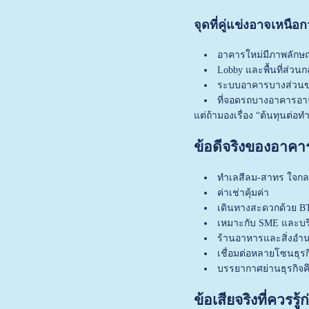
จุดที่คู่แข่งอาจเหนือก
อาคารใหม่มีภาพลักษณ
Lobby และพื้นที่ส่วน
ระบบอาคารบางส่วนขอ
ที่จอดรถบางอาคารอา
แต่ถ้ามองเรื่อง “ต้นทุนต่อทำ
ข้อดีจริงของอาคา
ทำเลสีลม-สาทร ใจกลา
ค่าเช่าคุ้มค่า
เดินทางสะดวกด้วย 
เหมาะกับ SME และบ
ร้านอาหารและสิ่งอ
เชื่อมต่อหลายโซนธุรกิ
บรรยากาศย่านธุรกิจคึ
ข้อเสียจริงที่ควรรู้