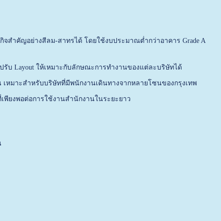
ธุรกิจสำคัญอย่างสีลม-สาทรได้ โดยใช้งบประมาณต่ำกว่าอาคาร Grade A
รับ Layout ให้เหมาะกับลักษณะการทำงานของแต่ละบริษัทได้
้น เหมาะสำหรับบริษัทที่มีพนักงานเดินทางจากหลายโซนของกรุงเทพ
ี่เพียงพอต่อการใช้งานสำนักงานในระยะยาว
น