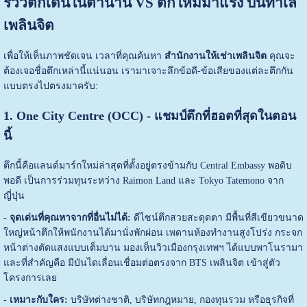
รีวิวตึกเด่นในตำนาน VS ตึกใหม่มาแรง บนทำเล
เพลินจิต
เพื่อให้เห็นภาพชัดเจน เวลาที่คุณค้นหา
สำนักงานให้เช่าเพลินจิต
คุณจะ
ต้องเจอชื่อตึกเหล่านี้แน่นอน เรามาเจาะลึกข้อดี-ข้อเสียของแต่ละตึกกัน
แบบตรงไปตรงมาครับ:
1. One City Centre (OCC) - แชมป์ตึกที่ฮอตที่สุดในตอน
นี้
ตึกนี้คือแลนด์มาร์กใหม่ล่าสุดที่ตั้งอยู่ตรงข้ามกับ Central Embassy พอดิบ
พอดี เป็นการร่วมทุนระหว่าง Raimon Land และ Tokyo Tatemono จาก
ญี่ปุ่น
-
จุดเด่นที่คุณหาจากที่อื่นไม่ได้:
ดีไซน์ตึกสวยสะดุดตา มีพื้นที่สีเขียวขนาด
ใหญ่หน้าตึกให้พนักงานได้มานั่งพักผ่อน เพดานห้องทำงานสูงโปร่ง กระจก
หน้าต่างตัดแสงแบบเต็มบาน มองเห็นวิวเมืองกรุงเทพฯ ได้แบบพาโนรามา
และที่สำคัญคือ มีบันไดเลื่อนเชื่อมต่อตรงจาก BTS เพลินจิต เข้าสู่ตัว
โครงการเลย
-
เหมาะกับใคร:
บริษัทต่างชาติ, บริษัทกฎหมาย, กองทุนรวม หรือธุรกิจที่