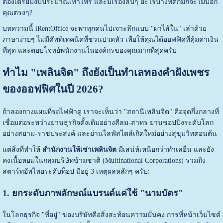
ต้องเตรียมงบประมาณเท่าไหร่ และมีเรื่องลับๆ อะไรบ้างที่ตึกมักจะไม่บอก
คุณตรงๆ?
บทความนี้ iRentOffice จะพาทุกคนไปเจาะลึกแบบ "ผ่าไส้ใน" เล่าด้วย
ภาษาง่ายๆ ไม่มีศัพท์เทคนิคที่ชวนปวดหัว เพื่อให้คุณได้ออฟฟิศที่คุ้มค่าเงิน
ที่สุด และตอบโจทย์พนักงานในองค์กรของคุณมากที่สุดครับ
ทำไม "เพลินจิต" ถึงยังเป็นทำเลทองคำฝังเพชร
ของออฟฟิศในปี 2026?
ถ้าลองกางแผนที่รถไฟฟ้าดู เราจะเห็นว่า "สถานีเพลินจิต" คือจุดกึ่งกลางที่
เชื่อมต่อระหว่างย่านธุรกิจดั้งเดิมอย่างสีลม-สาทร ย่านชอปปิงระดับโลก
อย่างสยาม-ราชประสงค์ และย่านไลฟ์สไตล์เกิดใหม่อย่างสุขุมวิทตอนต้น
แต่สิ่งที่ทำให้
สำนักงานให้เช่าเพลินจิต
มีเสน่ห์เหนือกว่าทำเลอื่น และยัง
คงเนื้อหอมในกลุ่มบริษัทข้ามชาติ (Multinational Corporations) รวมถึง
สตาร์ทอัพไทยระดับท็อป มีอยู่ 3 เหตุผลหลักๆ ครับ:
1. ยกระดับภาพลักษณ์แบรนด์แค่ใช้ "นามบัตร"
ในโลกธุรกิจ "ที่อยู่" ของบริษัทคือสิ่งสะท้อนความมั่นคง การที่หน้าเว็บไซต์