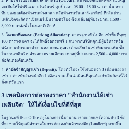
2.
ค่าบริการแอร์นอกเวลาทำงาน (OT Air):
แอร์ของตึกออฟฟิศส่วนใหญ่
จะเปิดให้ใช้ฟรีเฉพาะวันจันทร์-ศุกร์ เวลา 08.00 - 18.00 น. เท่านั้น หาก
ทีมของคุณต้องทำงานล่วงเวลา หรือทำงานวันเสาร์-อาทิตย์ ตึกในย่าน
เพลินจิตจะคิดค่าเปิดแอร์เป็นรายชั่วโมง ซึ่งเฉลี่ยอยู่ที่ประมาณ 1,500 -
3,000 บาทต่อชั่วโมงเลยทีเดียว!
3.
โควตาที่จอดรถ (Parking Allocation):
มาตรฐานทั่วไปคือ เช่าพื้นที่ทุกๆ
100 ตารางเมตร จะได้สิทธิ์จอดรถฟรี 1 คัน หากบริษัทคุณมีผู้บริหารหรือ
พนักงานขับรถมาทำงานหลายคน คุณจะต้องเสียเงินเช่าที่จอดรถเพิ่ม ซึ่ง
ในย่านเพลินจิต ค่าจอดรถรายเดือนจะตกอยู่ที่ประมาณ 2,500 - 4,000 บาท
ต่อคันต่อเดือนครับ
4.
ค่ามัดจำสัญญาเช่า (Deposit):
โดยทั่วไปจะใช้เงินมัดจำ 3 เดือนของค่า
เช่า + ค่าเช่าล่วงหน้าอีก 1 เดือน รวมเป็น 4 เดือนที่คุณต้องกำเงินก้อนนี้ไว้
ตั้งแต่วันแรก
3 เทคนิคการต่อรองราคา "สำนักงานให้เช่า
เพลินจิต" ให้ได้เงื่อนไขที่ดีที่สุด
ในฐานะที่ iRentOffice อยู่ในวงการนี้มานาน เราอยากแชร์ความลับ 3 ข้อ
ที่จะช่วยให้คุณมีอำนาจในการต่อรองกับเจ้าของตึก (Landlord) มากขึ้น