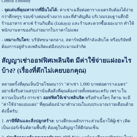
Central Embassy
-
จุดเด่นที่คุณหาจากที่อื่นไม่ได้:
ค่าเช่าเฉลี่ยต่อตารางเมตรจับต้องได้ง่าย
กว่าตึกหรูๆ รอบข้างค่อนข้างมาก และที่สำคัญคือ บริเวณรอบฐานตึกมี
ร้านอาหาร คาเฟ่ ร้านกินดื่ม (Izakaya) และร้านสะดวกซื้อเยอะมาก ทำให้
พนักงานหาของกินง่ายมากในราคาไม่แพง
-
เหมาะกับใคร:
บริษัทขนาดกลาง, สตาร์ทอัพที่กำลังเติบโต หรือบริษัทที่
ต้องการอยู่ทำเลเพลินจิตแต่มีงบประมาณจำกัด
สัญญาเช่าออฟฟิศเพลินจิต มีค่าใช้จ่ายแฝงอะไร
บ้าง? (เรื่องที่ตึกไม่เคยบอกคุณ)
หลายครั้งที่คุณเห็นป้ายโฆษณาว่า "ค่าเช่า 1,000 บาทต่อตารางเมตร"
อย่าเพิ่งรีบด่วนสรุปว่านั่นคือสิ่งที่คุณต้องจ่ายทั้งหมดนะครับ เพราะใน
ความเป็นจริง การเช่า
ออฟฟิศให้เช่าเพลินจิต
หรือทำเลใดๆ ก็ตาม จะมี
"ค่าใช้จ่ายแอบแฝง" ที่คุณต้องนำมาคำนวณในงบประมาณรายเดือนด้วย
ดังนี้ครับ:
1.
ภาษีที่ดินและสิ่งปลูกสร้าง:
บางตึกจะผลักภาระส่วนนี้มาให้ผู้เช่า (คิด
เป็นเปอร์เซ็นต์ตามพื้นที่) ต้องดูในสัญญาให้ดีก่อนเซ็น