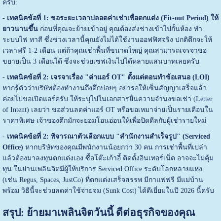
ครับ:
-
เทคนิคข้อที่ 1: ขอระยะเวลาปลอดค่าเช่าเพื่อตกแต่ง (Fit-out Period) ให้
ยาวนานขึ้น
ก่อนที่คุณจะย้ายเข้าอยู่ คุณต้องส่งช่างเข้าไปกั้นห้อง ทำ
ระบบไฟ ทาสี ซึ่งช่วงเวลานี้คุณยังไม่ได้ใช้งานออฟฟิศจริง ปกติตึกจะให้
เวลาฟรี 1-2 เดือน แต่ถ้าคุณเช่าพื้นที่ขนาดใหญ่ คุณสามารถเจรจาขอ
ขยายเป็น 3 เดือนได้ ซึ่งจะช่วยเซฟเงินไปได้หลายแสนบาทเลยครับ
-
เทคนิคข้อที่ 2: เจรจาเรื่อง "ค่าแอร์ OT" ตั้งแต่ตอนทำข้อเสนอ (LOI)
หากรู้ตัวว่าบริษัทต้องทำงานถึงดึกบ่อยๆ อย่ารอให้เซ็นสัญญาเสร็จแล้ว
ค่อยไปขอเปิดแอร์ครับ ให้ระบุไปในเอกสารยื่นความจำนงขอเช่า (Letter
of Intent) เลยว่า ขอส่วนลดค่าแอร์ OT หรือขอเหมาจ่ายเป็นรายเดือนใน
ราคาพิเศษ เจ้าของตึกมักจะยอมโอนอ่อนให้เพื่อปิดดีลกับผู้เช่ารายใหม่
-
เทคนิคข้อที่ 2: พิจารณาตัวเลือกแบบ "สำนักงานสำเร็จรูป" (Serviced
Office)
หากบริษัทของคุณมีพนักงานน้อยกว่า 30 คน การเช่าพื้นที่เปล่า
แล้วต้องมาลงทุนตกแต่งเอง ซื้อโต๊ะเก้าอี้ ติดตั้งอินเทอร์เน็ต อาจจะไม่คุ้ม
ทุน ในย่านเพลินจิตมีผู้ให้บริการ Serviced Office ระดับโลกหลายแห่ง
(เช่น Regus, Spaces, JustCo) ที่ตกแต่งเสร็จสรรพ มีกาแฟฟรี มีแม่บ้าน
พร้อม วิธีนี้จะช่วยลดค่าใช้จ่ายจม (Sunk Cost) ได้ดีเยี่ยมในปี 2026 นี้ครับ
สรุป: ย้ายมาเพลินจิตวันนี้ ดีต่อธุรกิจของคุณ