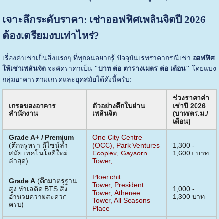
เจาะลึกระดับราคา: เช่าออฟฟิศเพลินจิตปี 2026
ต้องเตรียมงบเท่าไหร่?
เรื่องค่าเช่าเป็นสิ่งแรกๆ ที่ทุกคนอยากรู้ ปัจจุบันเรทราคากรณีเช่า
ออฟฟิศ
ให้เช่าเพลินจิต
จะคิดราคาเป็น
"บาท ต่อ ตารางเมตร ต่อ เดือน"
โดยแบ่ง
กลุ่มอาคารตามเกรดและยุคสมัยได้ดังนี้ครับ:
ช่วงราคาค่า
เกรดของอาคาร
ตัวอย่างตึกในย่าน
เช่าปี 2026
สำนักงาน
เพลินจิต
(บาท/ตร.ม./
เดือน)
Grade A+ / Premium
One City Centre
(ตึกหรูหรา ดีไซน์ล้ำ
(OCC)
,
Park Ventures
1,300 -
สมัย เทคโนโลยีใหม่
Ecoplex
,
Gaysorn
1,600+ บาท
ล่าสุด)
Tower
,
Ploenchit
Grade A
(ตึกมาตรฐาน
Tower,
President
สูง ทำเลติด BTS สิ่ง
1,000 -
Tower
,
Athenee
อำนวยความสะดวก
1,300 บาท
Tower
,
All Seasons
ครบ)
Place