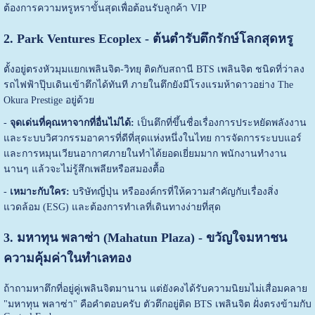
ต้องการความหรูหราขั้นสุดเพื่อต้อนรับลูกค้า VIP
2. Park Ventures Ecoplex - ต้นตำรับตึกรักษ์โลกสุดหรู
ตั้งอยู่ตรงหัวมุมแยกเพลินจิต-วิทยุ ติดกับสถานี BTS เพลินจิต ชนิดที่ว่าลง
รถไฟฟ้าปุ๊บเดินเข้าตึกได้ทันที ภายในตึกยังมีโรงแรมห้าดาวอย่าง The
Okura Prestige อยู่ด้วย
-
จุดเด่นที่คุณหาจากที่อื่นไม่ได้:
เป็นตึกที่ขึ้นชื่อเรื่องการประหยัดพลังงาน
และระบบวิศวกรรมอาคารที่ดีที่สุดแห่งหนึ่งในไทย การจัดการระบบแอร์
และการหมุนเวียนอากาศภายในทำได้ยอดเยี่ยมมาก พนักงานทำงาน
นานๆ แล้วจะไม่รู้สึกเพลียหรือสมองตื้อ
-
เหมาะกับใคร:
บริษัทญี่ปุ่น หรือองค์กรที่ให้ความสำคัญกับเรื่องสิ่ง
แวดล้อม (ESG) และต้องการทำเลที่เดินทางง่ายที่สุด
3. มหาทุน พลาซ่า (Mahatun Plaza) - ขวัญใจมหาชน
ความคุ้มค่าในทำเลทอง
ถ้าถามหาตึกที่อยู่คู่เพลินจิตมานาน แต่ยังคงได้รับความนิยมไม่เสื่อมคลาย
"มหาทุน พลาซ่า" คือคำตอบครับ ตัวตึกอยู่ติด BTS เพลินจิต ฝั่งตรงข้ามกับ