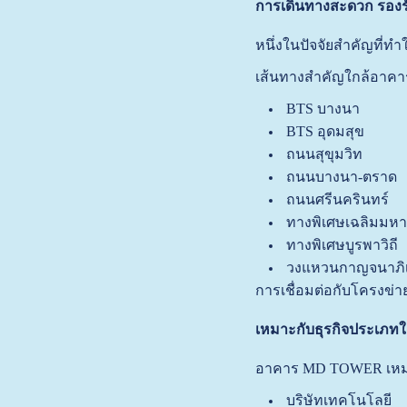
การเดินทางสะดวก รองรั
หนึ่งในปัจจัยสำคัญที
เส้นทางสำคัญใกล้อาคาร
BTS บางนา
BTS อุดมสุข
ถนนสุขุมวิท
ถนนบางนา-ตราด
ถนนศรีนครินทร์
ทางพิเศษเฉลิมมห
ทางพิเศษบูรพาวิถี
วงแหวนกาญจนาภิ
การเชื่อมต่อกับโครงข่
เหมาะกับธุรกิจประเภท
อาคาร MD TOWER เหมา
บริษัทเทคโนโลยี