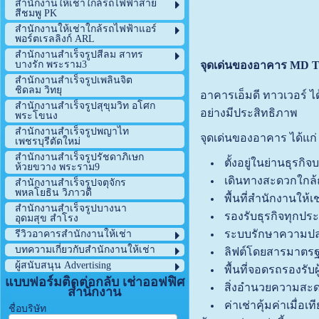
สำนักงานให้เช่าใกล้รถไฟฟ้าสาย
สีชมพู PK
สำนักงานให้เช่าใกล้รถไฟฟ้าแอร์
พอร์ตเรลลิงก์ ARL
สำนักงานสำเร็จรูปสีลม สาทร
จุดเด่นของอาคาร MD
บางรัก พระราม3
สำนักงานสำเร็จรูปเพลินจิต
ชิดลม วิทยุ
อาคารเอ็มดี ทาวเวอร์ 
สำนักงานสำเร็จรูปสุขุมวิท อโศก
อย่างมีประสิทธิภาพ
พระโขนง
สำนักงานสำเร็จรูปพญาไท
จุดเด่นของอาคาร ได้แก่
เพชรบุรีตัดใหม่
สำนักงานสำเร็จรูปรัชดาภิเษก
ตั้งอยู่ในย่านธุรกิ
ห้วยขวาง พระราม9
เดินทางสะดวกใกล้
สำนักงานสำเร็จรูปจตุจักร
พหลโยธิน วิภาวดี
พื้นที่สำนักงานให
สำนักงานสำเร็จรูปบางนา
รองรับธุรกิจทุกปร
อุดมสุข สำโรง
ระบบรักษาความปลอ
รีวิวอาคารสำนักงานให้เช่า
บทความเกี่ยวกับสำนักงานให้เช่า
ลิฟต์โดยสารมาตร
ผู้สนับสนุน Advertising
พื้นที่จอดรถรองรับผู
แบบฟอร์มติดต่อกลับ เช่าออฟฟิศ
สิ่งอำนวยความสะ
สำนักงาน
ค่าเช่าคุ้มค่าเมื่อเ
ชื่อบริษัท