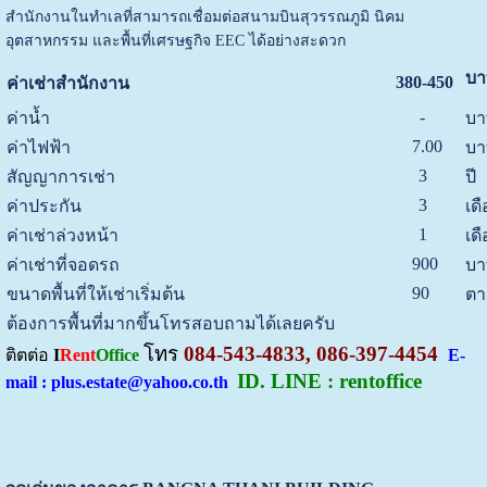
สำนักงานในทำเลที่สามารถเชื่อมต่อสนามบินสุวรรณภูมิ นิคม
อุตสาหกรรม และพื้นที่เศรษฐกิจ EEC ได้อย่างสะดวก
บา
380-450
ค่าเช่าสำนักงาน
-
ค่าน้ำ
บา
7.00
ค่าไฟฟ้า
บา
3
สัญญาการเช่า
ปี
3
ค่าประกัน
เด
1
ค่าเช่าล่วงหน้า
เด
900
ค่าเช่าที่จอดรถ
บา
90
ขนาดพื้นที่ให้เช่าเริ่มต้น
ตา
ต้องการพื้นที่มากขึ้นโทรสอบถามได้เลยครับ
โทร
084-543-4833, 086-397-4454
ติตต่อ
I
Rent
Office
E-
ID. LINE : rentoffice
mail : plus.estate@yahoo.co.th