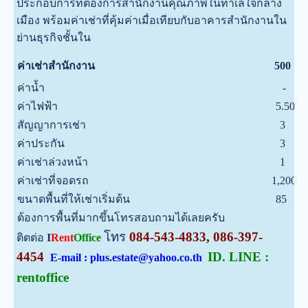
ประกอบการที่ต้องการสำนักงานคุณภาพในทำเลใจกลาง
เมือง พร้อมค่าเช่าที่คุ้มค่าเมื่อเทียบกับอาคารสำนักงานใน
ย่านธุรกิจชั้นใน
บ
ค่าเช่าสำนักงาน
500
ค่าน้ำ
-
บ
ค่าไฟฟ้า
5.50
บ
สัญญาการเช่า
3
ป
ค่าประกัน
3
เ
ค่าเช่าล่วงหน้า
1
เ
ค่าเช่าที่จอดรถ
1,200
บ
ขนาดพื้นที่ให้เช่าเริ่มต้น
85
ต
ต้องการพื้นที่มากขึ้นโทรสอบถามได้เลยครับ
โทร
084-543-4833, 086-397-
ติตต่อ
I
Rent
Office
4454
ID. LINE :
E-mail : plus.estate@yahoo.co.th
rentoffice