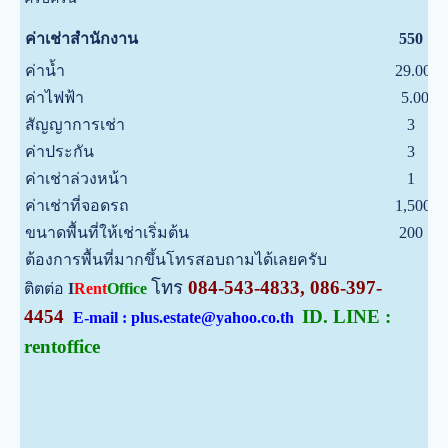
บ
ค่าเช่าสำนักงาน
550
ค่าน้ำ
29.00
บ
ค่าไฟฟ้า
5.00
บ
สัญญาการเช่า
3
ป
ค่าประกัน
3
เ
ค่าเช่าล่วงหน้า
1
เ
ค่าเช่าที่จอดรถ
1,500
บ
ขนาดพื้นที่ให้เช่าเริ่มต้น
200
ต
ต้องการพื้นที่มากขึ้นโทรสอบถามได้เลยครับ
โทร
084-543-4833, 086-397-
ติตต่อ
I
Rent
Office
4454
ID. LINE :
E-mail : plus.estate@yahoo.co.th
rentoffice