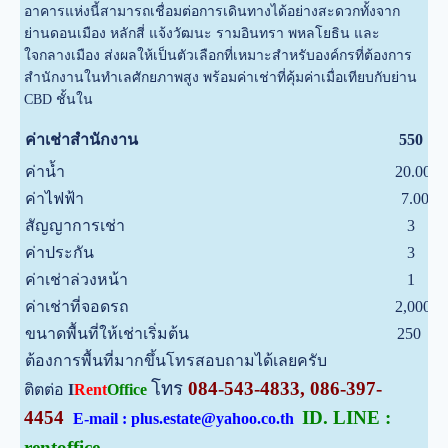
อาคารแห่งนี้สามารถเชื่อมต่อการเดินทางได้อย่างสะดวกทั้งจาก
ย่านดอนเมือง หลักสี่ แจ้งวัฒนะ รามอินทรา พหลโยธิน และ
ใจกลางเมือง ส่งผลให้เป็นตัวเลือกที่เหมาะสำหรับองค์กรที่ต้องการ
สำนักงานในทำเลศักยภาพสูง พร้อมค่าเช่าที่คุ้มค่าเมื่อเทียบกับย่าน
CBD ชั้นใน
บ
ค่าเช่าสำนักงาน
550
ค่าน้ำ
20.00
บ
ค่าไฟฟ้า
7.00
บ
สัญญาการเช่า
3
ป
ค่าประกัน
3
เ
ค่าเช่าล่วงหน้า
1
เ
ค่าเช่าที่จอดรถ
2,000
บ
ขนาดพื้นที่ให้เช่าเริ่มต้น
250
ต
ต้องการพื้นที่มากขึ้นโทรสอบถามได้เลยครับ
โทร
084-543-4833, 086-397-
ติตต่อ
I
Rent
Office
4454
ID. LINE :
E-mail : plus.estate@yahoo.co.th
rentoffice