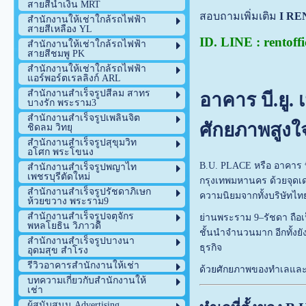
สายสีน้ำเงิน MRT
สอบถามเพิ่มเติม
I RE
สำนักงานให้เช่าใกล้รถไฟฟ้า
สายสีเหลือง YL
ID. LINE : rentoffi
สำนักงานให้เช่าใกล้รถไฟฟ้า
สายสีชมพู PK
สำนักงานให้เช่าใกล้รถไฟฟ้า
แอร์พอร์ตเรลลิงก์ ARL
สำนักงานสำเร็จรูปสีลม สาทร
อาคาร บี.ยู.
บางรัก พระราม3
สำนักงานสำเร็จรูปเพลินจิต
ศักยภาพสูง
ชิดลม วิทยุ
สำนักงานสำเร็จรูปสุขุมวิท
อโศก พระโขนง
B.U. PLACE หรือ อาคาร บี
สำนักงานสำเร็จรูปพญาไท
เพชรบุรีตัดใหม่
กรุงเทพมหานคร ด้วยจุดเ
สำนักงานสำเร็จรูปรัชดาภิเษก
ความนิยมจากทั้งบริษัทไท
ห้วยขวาง พระราม9
สำนักงานสำเร็จรูปจตุจักร
ย่านพระราม 9–รัชดา ถือเ
พหลโยธิน วิภาวดี
ชั้นนำจำนวนมาก อีกทั้งยั
สำนักงานสำเร็จรูปบางนา
ธุรกิจ
อุดมสุข สำโรง
รีวิวอาคารสำนักงานให้เช่า
ด้วยศักยภาพของทำเลและคว
บทความเกี่ยวกับสำนักงานให้
เช่า
ผู้สนับสนุน Advertising