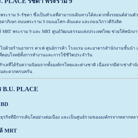
B.U. PLACE รัชดา พระราม 9
ซนพระราม 9–รัชดา ซึ่งเป็นทำเลที่สามารถเดินทางได้สะดวกทั้งรถยนต์ส่
ัชดาภิเษก ถนนพระราม 9 ถนนอโศก–ดินแดง และถนนวิภาวดีรังสิต
ใกล้ MRT พระราม 9 และ MRT ศูนย์วัฒนธรรมแห่งประเทศไทย ช่วยให้พนักงา
ด้วยร้านอาหาร คาเฟ่ ศูนย์การค้า โรงแรม และอาคารสำนักงานชั้นนำ เช่น Ce
ที่ตอบโจทย์ทั้งการทำงานและการใช้ชีวิตประจำวัน
นึ่งในทำเลที่ได้รับความนิยมจากทั้งองค์กรไทยและต่างชาติ เนื่องจากมีค่าเช่าส
วามสะดวกครบครัน
ร B.U. PLACE
 CBD
ธุรกิจที่มีการเติบโตอย่างต่อเนื่อง และเป็นศูนย์รวมขององค์กรจากหลากห
กล้ MRT