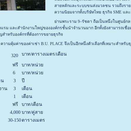
สายหลักและระบบขนส่งมวลชน รวมถึงรายล้อ
ความนิยมจากทั้งบริษัทไทย ธุรกิจ SME แล
ย่านพระราม 9–รัชดา ถือเป็นหนึ่งในศูนย์ก
งแรม และสำนักงานใหญ่ขององค์กรชั้นนำจำนวนมาก อีกทั้งยังสามารถเชื่อม
คัญสำหรับองค์กรที่ต้องการขยายธุรกิจ
ามคุ้มค่าของค่าเช่า B.U. PLACE จึงเป็นอีกหนึ่งตัวเลือกที่เหมาะสำหรับ
บาท/ตารางเมตร/เดือน
น
320
ฟรี
บาท/หน่วย
6
บาท/หน่วย
าน
3
ปี
กงาน
3
เดือน
1
เดือน
ฟรี
บาท/เดือน
4,000
บาท/คู่สาย
30-150
ตารางเมตร