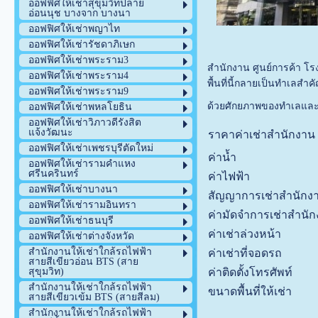
ออฟฟิศให้เช่าสุขุมวิทปลาย
อ่อนนุช บางจาก บางนา
ออฟฟิศให้เช่าพญาไท
ออฟฟิศให้เช่ารัชดาภิเษก
ออฟฟิศให้เช่าพระราม3
สำนักงาน ศูนย์การค้า โร
ออฟฟิศให้เช่าพระราม4
พื้นที่นี้กลายเป็นทำเลสำ
ออฟฟิศให้เช่าพระราม9
ด้วยศักยภาพของทำเลและคว
ออฟฟิศให้เช่าพหลโยธิน
ออฟฟิศให้เช่าวิภาวดีรังสิต
แจ้งวัฒนะ
ราคาค่าเช่าสำนักงา
ออฟฟิศให้เช่าเพชรบุรีตัดใหม่
ค่าน้ำ
ออฟฟิศให้เช่ารามคำแหง
ศรีนครินทร์
ค่าไฟฟ้า
ออฟฟิศให้เช่าบางนา
สัญญาการเช่าสำนักง
ออฟฟิศให้เช่ารามอินทรา
ค่ามัดจำการเช่าสำนั
ออฟฟิศให้เช่าธนบุรี
ค่าเช่าล่วงหน้า
ออฟฟิศให้เช่าต่างจังหวัด
สำนักงานให้เช่าใกล้รถไฟฟ้า
ค่าเช่าที่จอดรถ
สายสีเขียวอ่อน BTS (สาย
ค่าติดตั้งโทรศัพท์
สุขุมวิท)
สำนักงานให้เช่าใกล้รถไฟฟ้า
ขนาดพื้นที่ให้เช่า
สายสีเขียวเข้ม BTS (สายสีลม)
สำนักงานให้เช่าใกล้รถไฟฟ้า