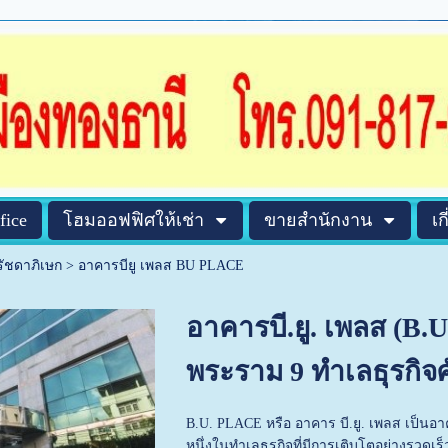
fice
โฮมออฟฟิศให้เช่า
ขายสำนักงาน
เก
รัชดาภิเษก
>
อาคารบียู เพลส BU PLACE
อาคารบี.ยู. เพลส (B.
พระราม 9 ทำเลธุรกิ
B.U. PLACE หรือ อาคาร บี.ยู. เพลส เป็นอา
หนึ่งในทำเลธุรกิจที่มีการเติบโตอย่างรวด