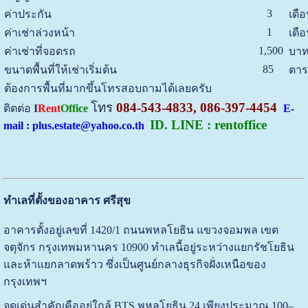
3
ค่าประกัน
เดื
1
ค่าเช่าล่วงหน้า
เดื
1,500
ค่าเช่าที่จอดรถ
บาท
85
ขนาดพื้นที่ให้เช่าเริ่มต้น
ตาร
ต้องการพื้นที่มากขึ้นโทรสอบถามได้เลยครับ
โทร
084-543-4833, 086-397-4454
ติตต่อ
I
Rent
Office
E-
ID. LINE : rentoffice
mail : plus.estate@yahoo.co.th
ทำเลที่ตั้งของอาคาร ศรีสุข
อาคารตั้งอยู่เลขที่ 1420/1 ถนนพหลโยธิน แขวงจอมพล เขต
จตุจักร กรุงเทพมหานคร 10900 ทำเลนี้อยู่ระหว่างแยกรัชโยธิน
และห้าแยกลาดพร้าว ซึ่งเป็นศูนย์กลางธุรกิจฝั่งเหนือของ
กรุงเทพฯ
จุดเด่นสำคัญคืออยู่ใกล้ BTS พหลโยธิน 24 เพียงประมาณ 100–