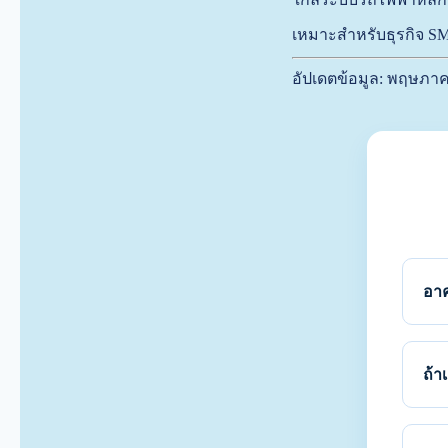
เหมาะสำหรับธุรกิจ S
อัปเดตข้อมูล: พฤษภา
อาค
ถ้า