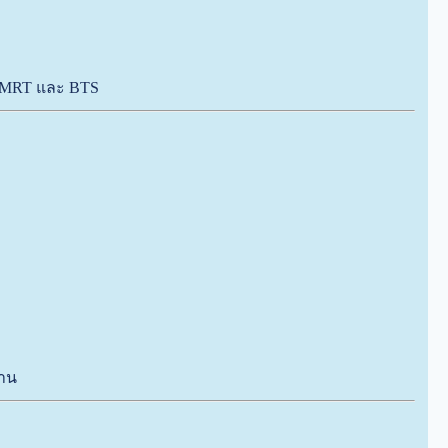
้ MRT และ BTS
งาน