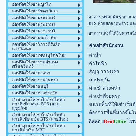
ออฟฟิศให้เช่าพญาไท
ออฟฟิศให้เช่ารัชดาภิเษก
อาคาร พร้อมพันธ์ุ ทาวเว
ออฟฟิศให้เช่าพระราม3
BTS ห้าแยกลาดพร้าว แล
ออฟฟิศให้เช่าพระราม4
ออฟฟิศให้เช่าพระราม9
อาคารแห่งนี้ได้รับความน
ออฟฟิศให้เช่าพหลโยธิน
ออฟฟิศให้เช่าวิภาวดีรังสิต
ค่าเช่าสำนักงาน
แจ้งวัฒนะ
ค่าน้ำ
ออฟฟิศให้เช่าเพชรบุรีตัดใหม่
ออฟฟิศให้เช่ารามคำแหง
ค่าไฟฟ้า
ศรีนครินทร์
สัญญาการเช่า
ออฟฟิศให้เช่าบางนา
ค่าประกัน
ออฟฟิศให้เช่ารามอินทรา
ออฟฟิศให้เช่าธนบุรี
ค่าเช่าล่วงหน้า
ออฟฟิศให้เช่าต่างจังหวัด
ค่าเช่าที่จอดรถ
สำนักงานให้เช่าใกล้รถไฟฟ้า
สายสีเขียวอ่อน BTS (สาย
ขนาดพื้นที่ให้เช่าเริ่มต
สุขุมวิท)
ต้องการพื้นที่มากขึ้
สำนักงานให้เช่าใกล้รถไฟฟ้า
สายสีเขียวเข้ม BTS (สายสีลม)
โท
ติตต่อ
I
Rent
Office
สำนักงานให้เช่าใกล้รถไฟฟ้า
สายสีน้ำเงิน MRT