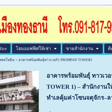
fice
โฮมออฟฟิศให้เช่า
ขายสำนักงาน
ต
าพหลโยธิน
>
อาคารพร้อมพันธ์ุทาวเวอร์1 PROMPAN TOWER1
อาคารพร้อมพันธ์ุ ทาวเ
TOWER 1) – สำนักงานให
ทำเลคุ้มค่าโซนจตุจักร–ล