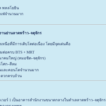
ล พหลโยธิน
าเฟ่จำนวนมาก
งานย่านลาดพร้าว–จตุจักร
งเหนือที่มีการเติบโตต่อเนื่อง โดยมีจุดเด่นคือ
่อมต่อครบ BTS + MRT
นาคมใหญ่ (หมอชิต–จตุจักร)
าอโศก–สีลม
านและคอนโดจำนวนมาก
ะดวกครบถ้วน
วเวอร์ 1 เป็นอาคารสำนักงานขนาดกลางในทำเลลาดพร้าว–จตุจักร ท
กของกรุงเทพฯ