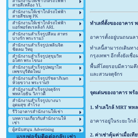
สำนักงานให้เช่าใกล้รถไฟฟ้า
สายสีเหลือง YL
สำนักงานให้เช่าใกล้รถไฟฟ้า
สายสีชมพู PK
ทำเลที่ตั้งของอาคาร พร
สำนักงานให้เช่าใกล้รถไฟฟ้า
แอร์พอร์ตเรลลิงก์ ARL
สำนักงานสำเร็จรูปสีลม สาทร
อาคารตั้งอยู่บนถนนลา
บางรัก พระราม3
สำนักงานสำเร็จรูปเพลินจิต
ทำเลนี้สามารถเดินทาง
ชิดลม วิทยุ
กรุงเทพฯ อีกทั้งยังเชื
สำนักงานสำเร็จรูปสุขุมวิท
อโศก พระโขนง
พื้นที่โดยรอบมีความค
สำนักงานสำเร็จรูปพญาไท
เพชรบุรีตัดใหม่
และสวนจตุจักร
สำนักงานสำเร็จรูปรัชดาภิเษก
ห้วยขวาง พระราม9
สำนักงานสำเร็จรูปจตุจักร
จุดเด่นของอาคาร พร้อม
พหลโยธิน วิภาวดี
สำนักงานสำเร็จรูปบางนา
อุดมสุข สำโรง
1. ทำเลใกล้ MRT พหล
รีวิวอาคารสำนักงานให้เช่า
บทความเกี่ยวกับสำนักงานให้
อาคารอยู่ในระยะใกล้
เช่า
ผู้สนับสนุน Advertising
2. ค่าเช่าคุ้มค่าเมื่อเ
แบบฟอร์มติดต่อกลับ เช่า