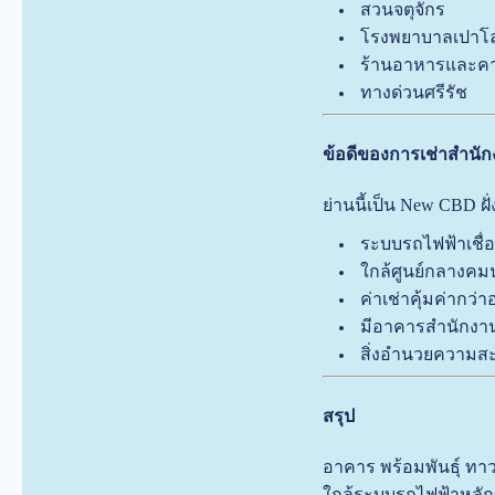
สวนจตุจักร
โรงพยาบาลเปาโ
ร้านอาหารและค
ทางด่วนศรีรัช
ข้อดีของการเช่าสำนัก
ย่านนี้เป็น New CBD ฝั่
ระบบรถไฟฟ้าเชื
ใกล้ศูนย์กลางคม
ค่าเช่าคุ้มค่ากว่
มีอาคารสำนักง
สิ่งอำนวยความส
สรุป
อาคาร พร้อมพันธ์ุ ทา
ใกล้ระบบรถไฟฟ้าหลั